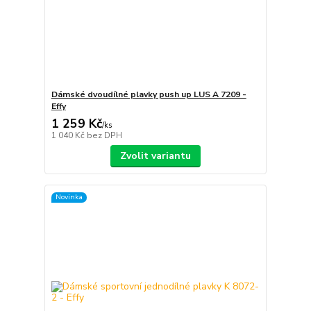
Dámské dvoudílné plavky push up LUS A 7209 -
Effy
1 259 Kč
/
ks
1 040 Kč
bez DPH
Zvolit variantu
Novinka