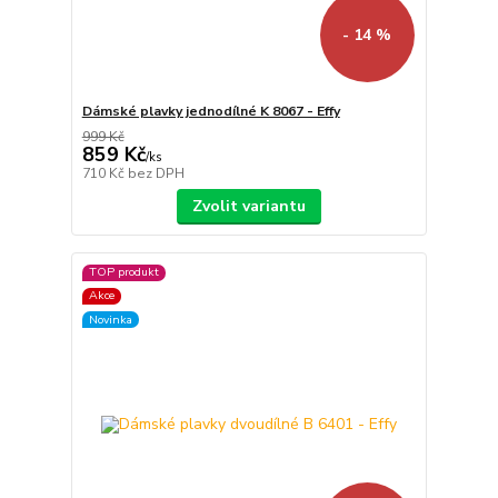
- 14 %
Dámské plavky jednodílné K 8067 - Effy
999 Kč
859 Kč
/
ks
710 Kč
bez DPH
Zvolit variantu
TOP produkt
Akce
Novinka