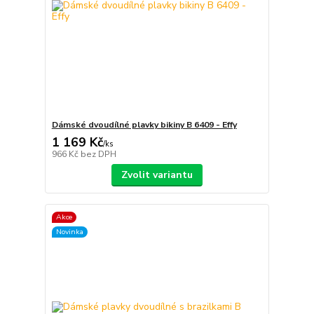
Dámské dvoudílné plavky bikiny B 6409 - Effy
1 169 Kč
/
ks
966 Kč
bez DPH
Zvolit variantu
Akce
Novinka