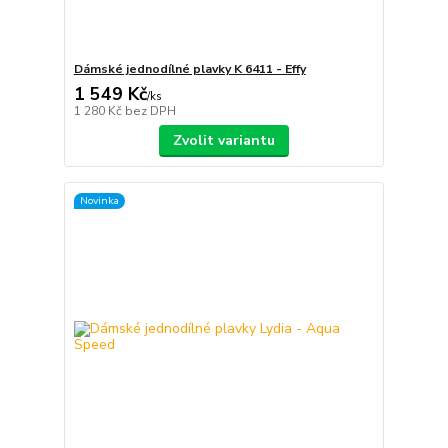
Dámské jednodílné plavky K 6411 - Effy
1 549 Kč
/
ks
1 280 Kč
bez DPH
Zvolit variantu
Novinka