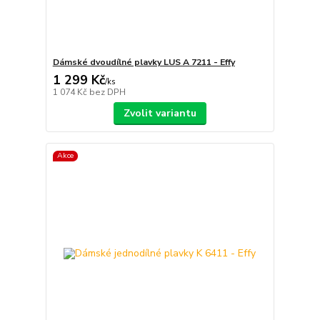
Dámské dvoudílné plavky LUS A 7211 - Effy
1 299 Kč
/
ks
1 074 Kč
bez DPH
Zvolit variantu
Akce