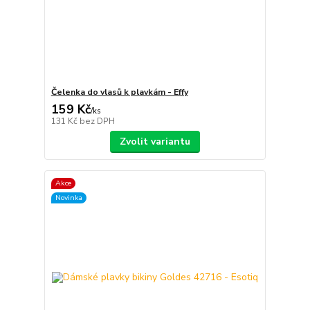
Čelenka do vlasů k plavkám - Effy
159 Kč
/
ks
131 Kč
bez DPH
Zvolit variantu
Akce
Novinka