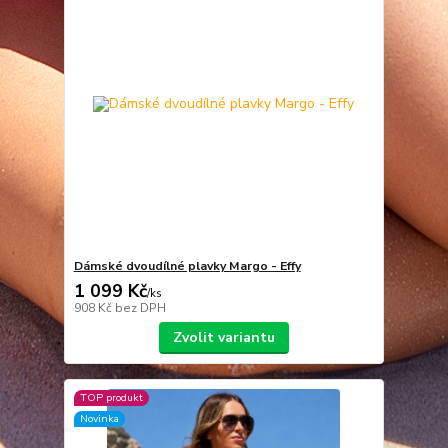
Dámské dvoudílné plavky Margo - Effy
1 099 Kč
/
ks
908 Kč
bez DPH
Zvolit variantu
TOP produkt
Novinka