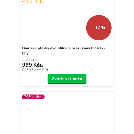
- 17 %
Dámské plavky dvoudílné s brazilkami B 6405 -
Effy
1 199 Kč
999 Kč
/
ks
826 Kč
bez DPH
Zvolit variantu
TOP produkt