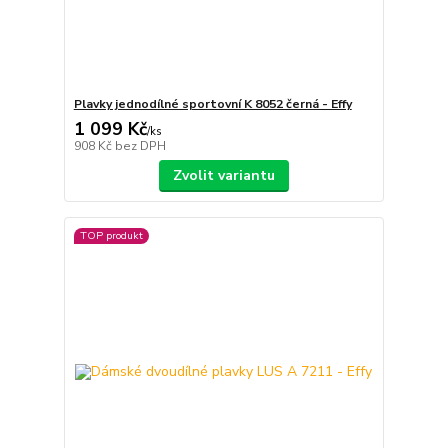
Plavky jednodílné sportovní K 8052 černá - Effy
1 099 Kč
/
ks
908 Kč
bez DPH
Zvolit variantu
TOP produkt