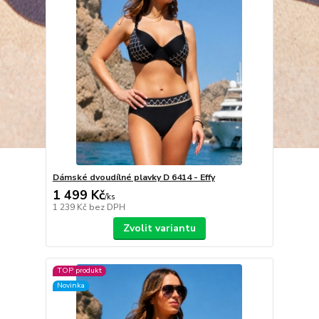
Dámské dvoudílné plavky D 6414 - Effy
1 499 Kč
/
ks
1 239 Kč
bez DPH
Zvolit variantu
TOP produkt
Novinka