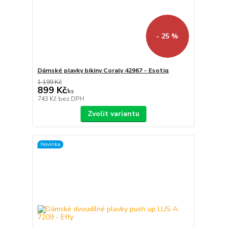
- 25 %
Dámské plavky bikiny Coraly 42967 - Esotiq
1 199 Kč
899 Kč
/
ks
743 Kč
bez DPH
Zvolit variantu
Novinka