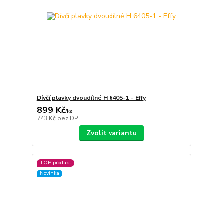
Dívčí plavky dvoudílné H 6405-1 - Effy
899 Kč
/
ks
743 Kč
bez DPH
Zvolit variantu
TOP produkt
Novinka