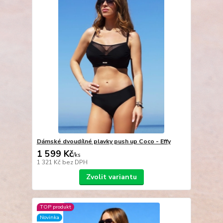
Dámské dvoudílné plavky push up Coco - Effy
1 599 Kč
/
ks
1 321 Kč
bez DPH
Zvolit variantu
TOP produkt
Novinka