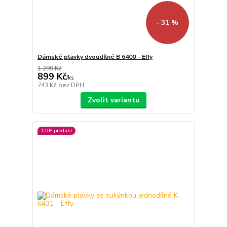
- 31 %
Dámské plavky dvoudílné B 6400 - Effy
1 299 Kč
899 Kč
/
ks
743 Kč
bez DPH
Zvolit variantu
TOP produkt