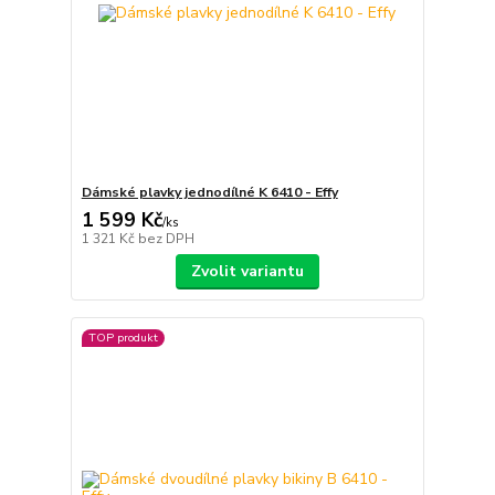
Dámské plavky jednodílné K 6410 - Effy
1 599 Kč
/
ks
1 321 Kč
bez DPH
Zvolit variantu
TOP produkt