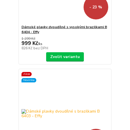
- 23 %
Dámské plavky dvoudílné s vysokými brazilkami B
6404 - Effy
1 299 Kč
999 Kč
/
ks
826 Kč
bez DPH
Zvolit variantu
Akce
Novinka