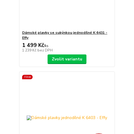
Dámské plavky se sukýnkou jednodílné K 6431 -
Effy
1 499 Kč
/
ks
1 239 Kč
bez DPH
Zvolit variantu
Akce