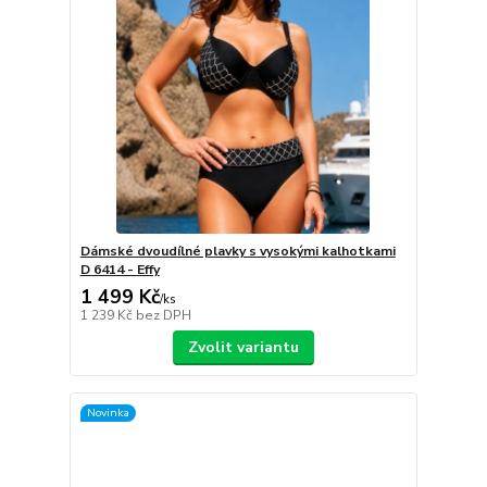
Dámské dvoudílné plavky s vysokými kalhotkami
D 6414 - Effy
1 499 Kč
/
ks
1 239 Kč
bez DPH
Zvolit variantu
Novinka