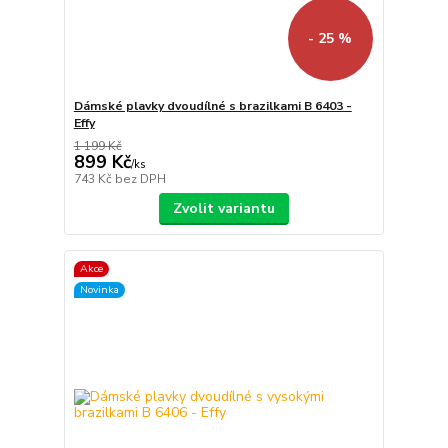
- 25 %
Dámské plavky dvoudílné s brazilkami B 6403 -
Effy
1 199 Kč
899 Kč
/
ks
743 Kč
bez DPH
Zvolit variantu
Akce
Novinka