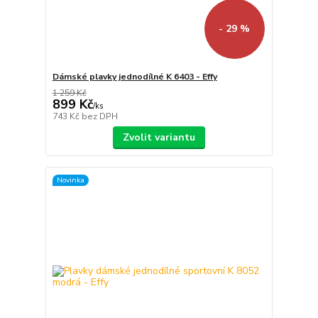
- 29 %
Dámské plavky jednodílné K 6403 - Effy
1 259 Kč
899 Kč
/
ks
743 Kč
bez DPH
Zvolit variantu
Novinka