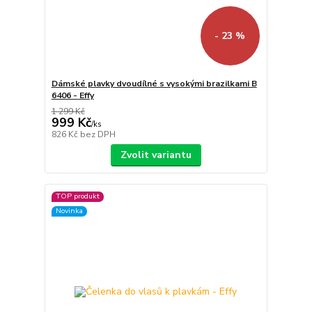
- 23 %
Dámské plavky dvoudílné s vysokými brazilkami B
6406 - Effy
1 299 Kč
999 Kč
/
ks
826 Kč
bez DPH
Zvolit variantu
TOP produkt
Novinka