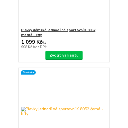
Plavky dámské jednodílné sportovní K 8052
modrá - Effy
1 099 Kč
/
ks
908 Kč
bez DPH
Zvolit variantu
Novinka