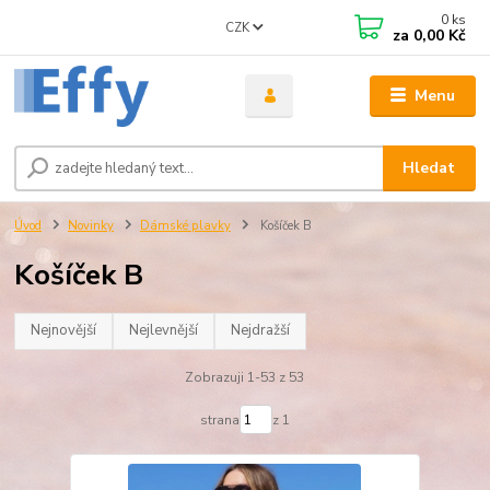
0
ks
CZK
za
0,00 Kč
Menu
Hledat
Úvod
Novinky
Dámské plavky
Košíček B
Košíček B
Nejnovější
Nejlevnější
Nejdražší
Zobrazuji 1-53 z 53
strana
z 1