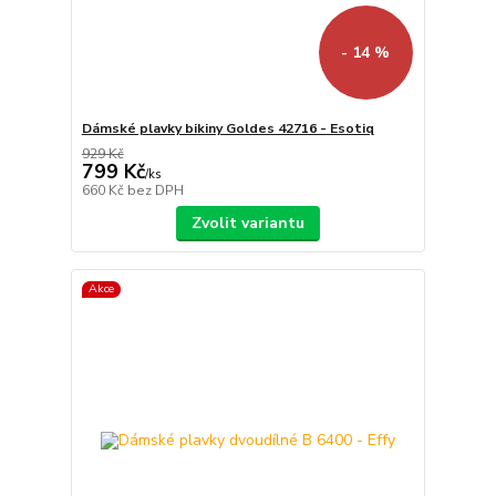
- 14 %
Dámské plavky bikiny Goldes 42716 - Esotiq
929 Kč
799 Kč
/
ks
660 Kč
bez DPH
Zvolit variantu
Akce