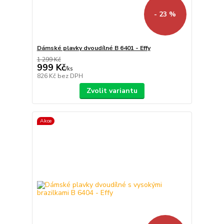
- 23 %
Dámské plavky dvoudílné B 6401 - Effy
1 299 Kč
999 Kč
/
ks
826 Kč
bez DPH
Zvolit variantu
Akce