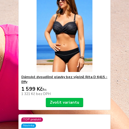
Dámské dvoudílné plavky bez výplně Rita D 6415 -
Effy
1 599 Kč
/
ks
1 321 Kč
bez DPH
Zvolit variantu
TOP produkt
Novinka