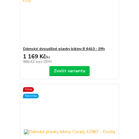
Dámské dvoudílné plavky bikiny B 6410 - Effy
1 169 Kč
/
ks
966 Kč
bez DPH
Zvolit variantu
Akce
Novinka