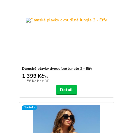
Dámské plavky dvoudílné Jungle 2 - Effy
1 399 Kč
/
ks
1 156 Kč
bez DPH
Detail
Novinka