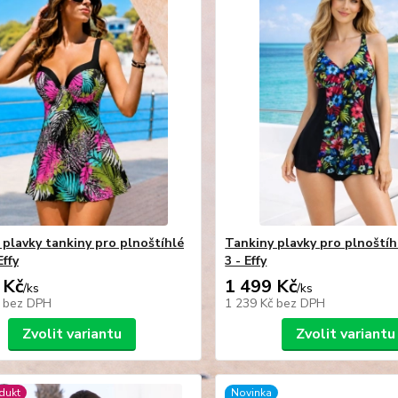
plavky tankiny pro plnoštíhlé
Tankiny plavky pro plnoštíh
Effy
3 - Effy
 Kč
1 499 Kč
/
ks
/
ks
č
bez DPH
1 239 Kč
bez DPH
Zvolit variantu
Zvolit variantu
dukt
Novinka