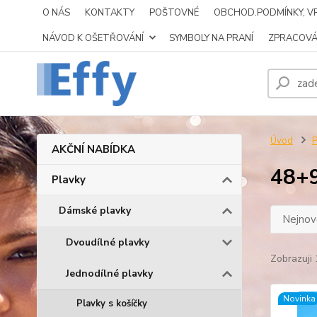
O NÁS
KONTAKTY
POŠTOVNÉ
OBCHOD.PODMÍNKY, VR
NÁVOD K OŠETŘOVÁNÍ
SYMBOLY NA PRANÍ
ZPRACOVÁ
Úvod
P
AKČNÍ NABÍDKA
48+
Plavky
Dámské plavky
Nejnově
Dvoudílné plavky
Zobrazuji 
Jednodílné plavky
Novinka
Plavky s košíčky