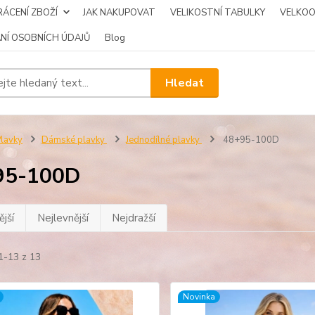
ÁCENÍ ZBOŽÍ
JAK NAKUPOVAT
VELIKOSTNÍ TABULKY
VELKO
NÍ OSOBNÍCH ÚDAJŮ
Blog
Hledat
lavky
Dámské plavky
Jednodílné plavky
48+95-100D
95-100D
jší
Nejlevnější
Nejdražší
1-13 z 13
Novinka