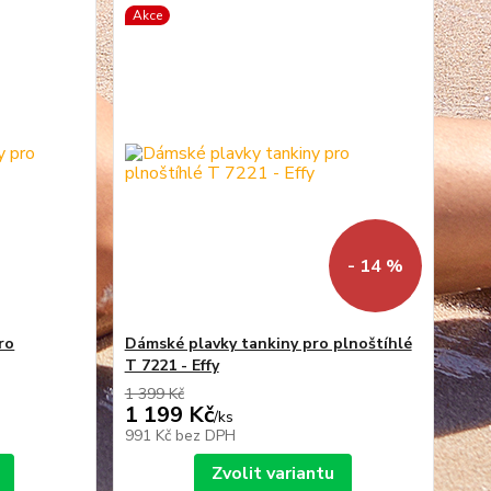
Akce
- 14 %
ro
Dámské plavky tankiny pro plnoštíhlé
T 7221 - Effy
1 399 Kč
1 199 Kč
/
ks
991 Kč
bez DPH
Zvolit variantu