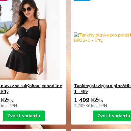
plavky se sukýnkou jednodílné
Tankiny plavky pro plnoštíh
 Effy
1 - Effy
 Kč
1 499 Kč
/
ks
/
ks
č
bez DPH
1 239 Kč
bez DPH
Zvolit variantu
Zvolit variantu