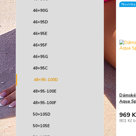
Novinka
46+90G
46+95D
46+95E
46+95F
46+95G
48+95C
48+95-100D
48+95-100E
Dámské 
Aqua S
48+95-100F
969 K
50+105D
801 Kč
b
50+105E