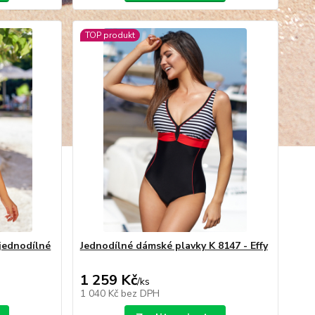
TOP produkt
jednodílné
Jednodílné dámské plavky K 8147 - Effy
1 259 Kč
/
ks
1 040 Kč
bez DPH