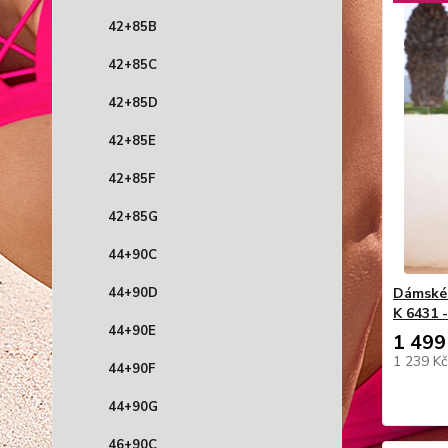
42+85B
42+85C
42+85D
42+85E
42+85F
42+85G
44+90C
44+90D
Dámské 
K 6431 -
44+90E
1 499
1 239 K
44+90F
44+90G
46+90C