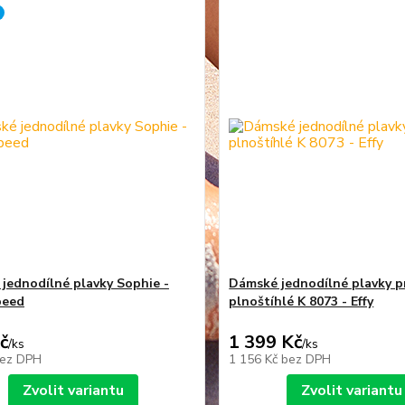
jednodílné plavky Sophie -
Dámské jednodílné plavky p
peed
plnoštíhlé K 8073 - Effy
č
1 399 Kč
/
ks
/
ks
ez DPH
1 156 Kč
bez DPH
Zvolit variantu
Zvolit variantu