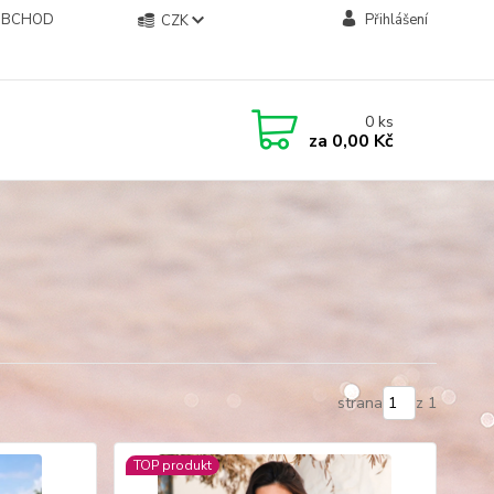
OBCHOD
Přihlášení
CZK
0
ks
za
0,00 Kč
strana
z 1
TOP produkt