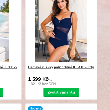
lé T 8032-
Dámské plavky jednodílné K 6410 - Effy
1 599 Kč
/
ks
1 321 Kč
bez DPH
Zvolit variantu
Novinka