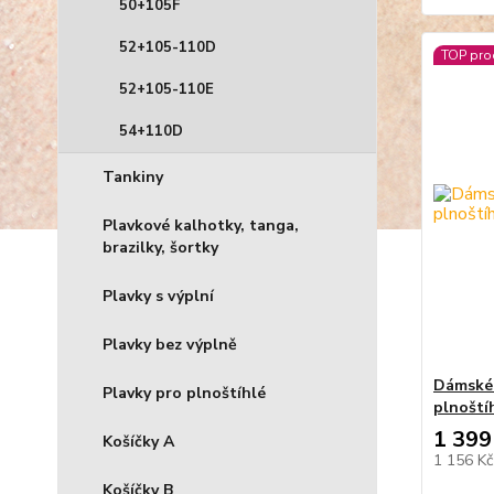
50+105F
52+105-110D
TOP pro
52+105-110E
54+110D
Tankiny
Plavkové kalhotky, tanga,
brazilky, šortky
Plavky s výplní
Plavky bez výplně
Dámské 
Plavky pro plnoštíhlé
plnoštíh
1 399
Košíčky A
1 156 K
Košíčky B