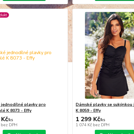
dukt
jednodílné plavky pro
Dámské plavky se sukýnkou 
lé K 8073 - Effy
K 8059 - Effy
 Kč
1 299 Kč
/
ks
/
ks
č
bez DPH
1 074 Kč
bez DPH