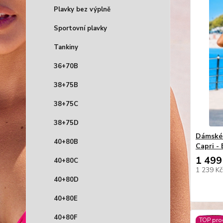
Plavky bez výplně
Sportovní plavky
Tankiny
36+70B
38+75B
38+75C
38+75D
Dámské 
40+80B
Capri - 
1 499
40+80C
1 239 K
40+80D
40+80E
40+80F
TOP pro