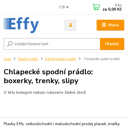
0
ks
CZK
za
0,00 Kč
Menu
Hledat
Úvod
Spodní prádlo
Dětské spodní prádlo
Chlapecké spodní prádlo
Chlapecké spodní prádlo:
boxerky, trenky, slipy
V této kategorii nebylo nalezeno žádné zboží.
Plavky Effy: velkoobchodní i maloobchodní prodej plavek značky