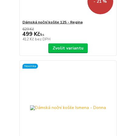
- 21 %
Dámská noční košile 125 - Regina
629 Kč
499 Kč
/
ks
412 Kč
bez DPH
Zvolit variantu
Novinka