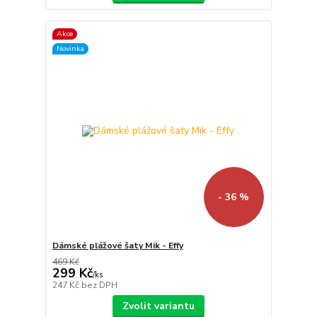
Akce
Novinka
- 36 %
Dámské plážové šaty Mik - Effy
469 Kč
299 Kč
/
ks
247 Kč
bez DPH
Zvolit variantu