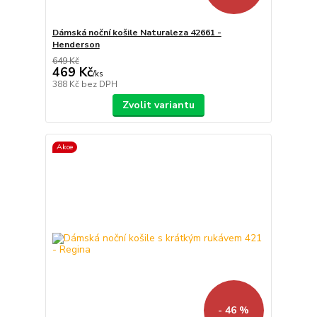
Dámská noční košile Naturaleza 42661 -
Henderson
649 Kč
469 Kč
/
ks
388 Kč
bez DPH
Zvolit variantu
Akce
- 46 %