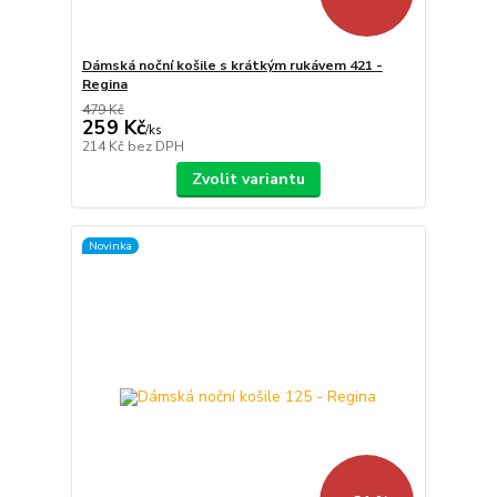
Dámská noční košile s krátkým rukávem 421 -
Regina
479 Kč
259 Kč
/
ks
214 Kč
bez DPH
Zvolit variantu
Novinka