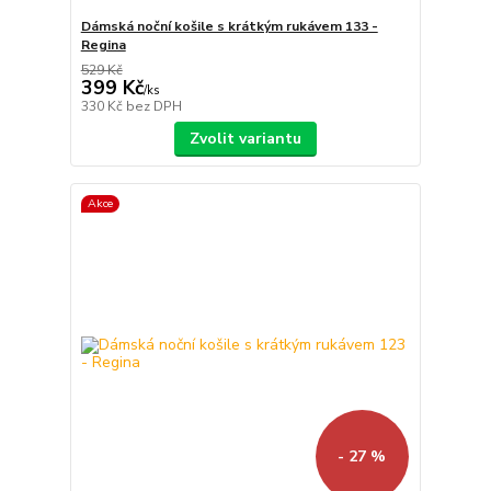
Dámská noční košile s krátkým rukávem 133 -
Regina
529 Kč
399 Kč
/
ks
330 Kč
bez DPH
Zvolit variantu
Akce
- 27 %