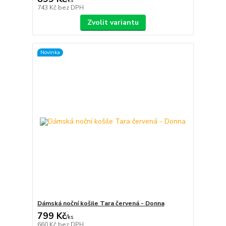
/
ks
743 Kč
bez DPH
Zvolit variantu
Novinka
Dámská noční košile Tara červená - Donna
799 Kč
/
ks
660 Kč
bez DPH