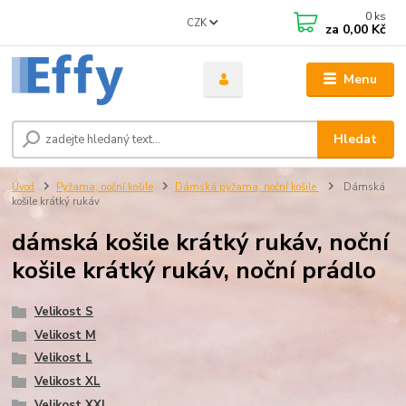
0
ks
CZK
za
0,00 Kč
Menu
Hledat
Úvod
Pyžama, noční košile
Dámská pyžama, noční košile
Dámská
košile krátký rukáv
dámská košile krátký rukáv, noční
košile krátký rukáv, noční prádlo
Velikost S
Velikost M
Velikost L
Velikost XL
Velikost XXL