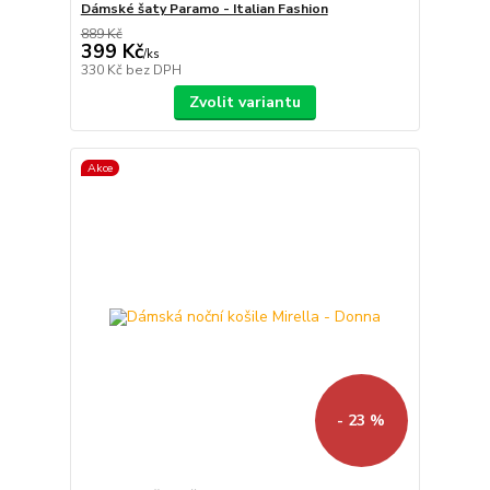
Dámské šaty Paramo - Italian Fashion
889 Kč
399 Kč
/
ks
330 Kč
bez DPH
Zvolit variantu
Akce
- 23 %