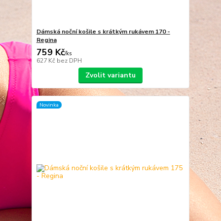
Dámská noční košile s krátkým rukávem 170 -
Regina
759 Kč
/
ks
627 Kč
bez DPH
Zvolit variantu
Novinka