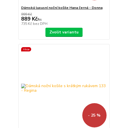
Dámská luxusní noční košile Hana černá - Donna
999 Kč
889 Kč
/
ks
735 Kč
bez DPH
Zvolit variantu
Akce
- 25 %