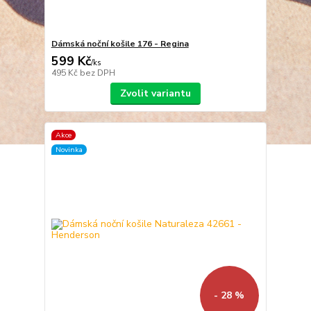
Dámská noční košile 176 - Regina
599 Kč
/
ks
495 Kč
bez DPH
Zvolit variantu
Akce
Novinka
- 28 %