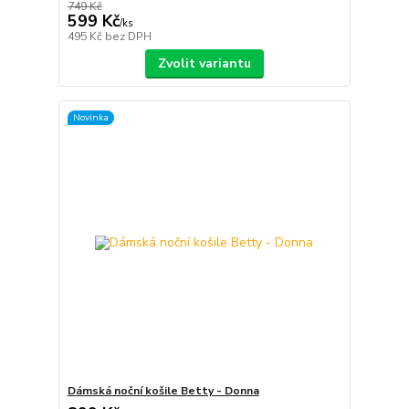
749 Kč
599 Kč
/
ks
495 Kč
bez DPH
Zvolit variantu
Novinka
Dámská noční košile Betty - Donna