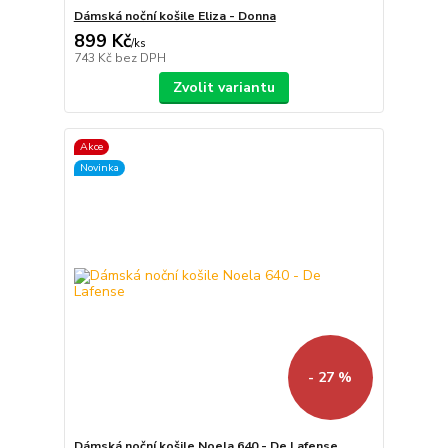
Dámská noční košile Eliza - Donna
899 Kč
/
ks
743 Kč
bez DPH
Zvolit variantu
Akce
Novinka
- 27 %
Dámská noční košile Noela 640 - De Lafense