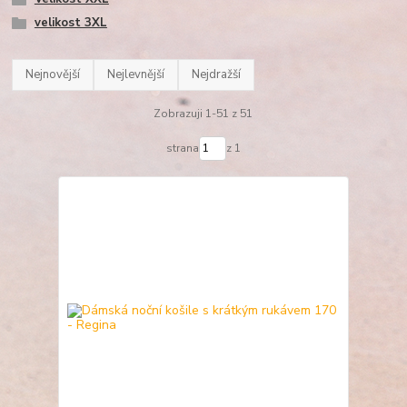
velikost 3XL
Nejnovější
Nejlevnější
Nejdražší
Zobrazuji 1-51 z 51
strana
z 1