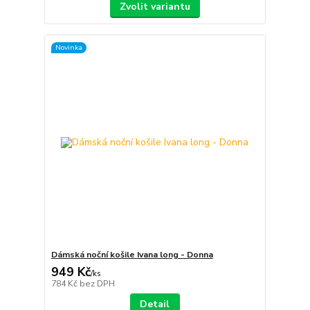
Zvolit variantu
Novinka
Dámská noční košile Ivana long - Donna
949 Kč
/
ks
784 Kč
bez DPH
Detail