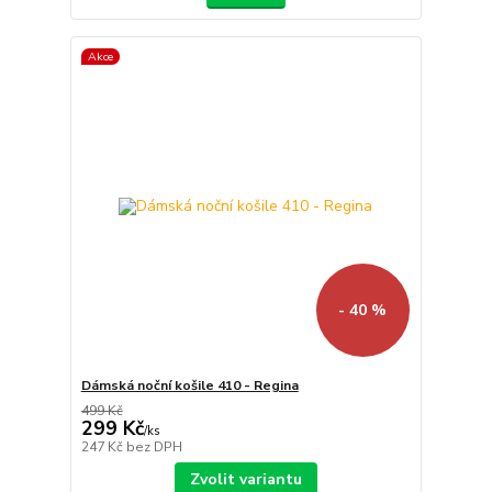
Akce
- 40 %
Dámská noční košile 410 - Regina
499 Kč
299 Kč
/
ks
247 Kč
bez DPH
Zvolit variantu