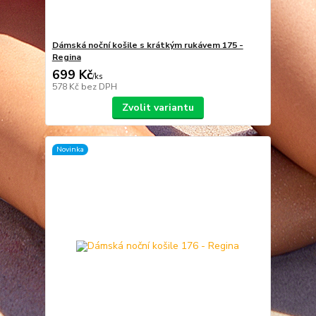
Dámská noční košile s krátkým rukávem 175 -
Regina
699 Kč
/
ks
578 Kč
bez DPH
Zvolit variantu
Novinka