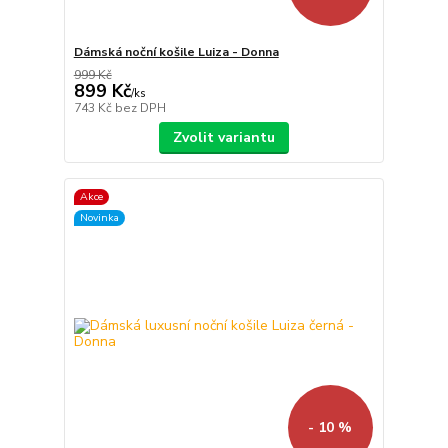
Dámská noční košile Luiza - Donna
999 Kč
899 Kč
/
ks
743 Kč
bez DPH
Zvolit variantu
Akce
Novinka
- 10 %