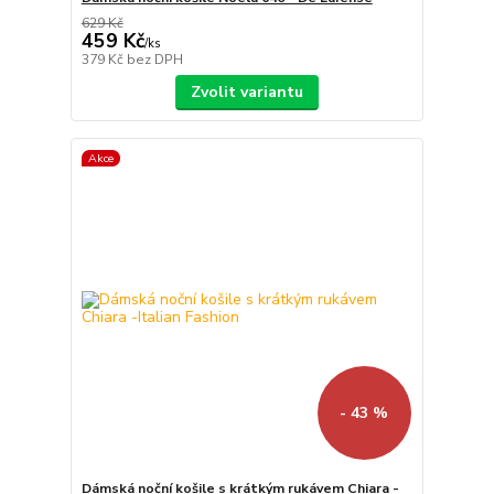
629 Kč
459 Kč
/
ks
379 Kč
bez DPH
Zvolit variantu
Akce
- 43 %
Dámská noční košile s krátkým rukávem Chiara -