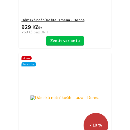
Dámská noční košile Ismena - Donna
929 Kč
/
ks
768 Kč
bez DPH
Zvolit variantu
Akce
Novinka
- 10 %