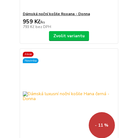
Dámská noční košile Roxana - Donna
959 Kč
/
ks
793 Kč
bez DPH
Zvolit variantu
Akce
Novinka
- 11 %