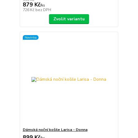
879 Kč
/
ks
726 Kč
bez DPH
Zvolit variantu
Novinka
Dámská noční košile Larisa - Donna
899 Kč