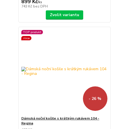
899 Kč
/
ks
743 Kč
bez DPH
Zvolit variantu
TOP produkt
Akce
- 26 %
Dámská noční košile s krátkým rukávem 104 -
Regina