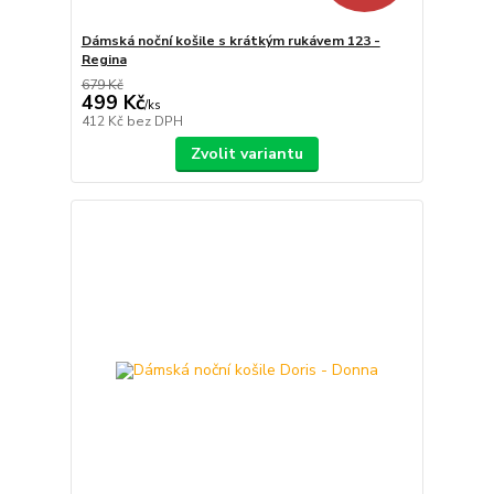
Dámská noční košile s krátkým rukávem 123 -
Regina
679 Kč
499 Kč
/
ks
412 Kč
bez DPH
Zvolit variantu