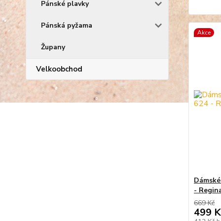
Pánské plavky
Pánská pyžama
Akce
Župany
Velkoobchod
Dámské 
- Regin
669 Kč
499 K