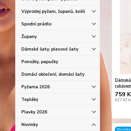
Výprodej pyžam, županů, košil
Spodní prádlo
Župany
Dámské šaty, plesové šaty
Ponožky, papučky
Domácí oblečení, domácí šaty
Dámská 
rukávem
Pyžama 2026
759 K
Tepláky
627 Kč
b
Plavky 2026
Novinky
Novinka