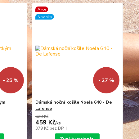
Akce
Novinka
- 25 %
- 27 %
kým
Dámská noční košile Noela 640 - De
Lafense
629 Kč
459 Kč
/
ks
379 Kč
bez DPH