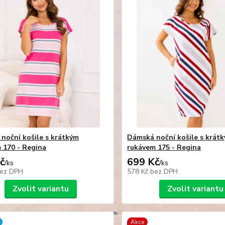
noční košile s krátkým
Dámská noční košile s krát
 170 - Regina
rukávem 175 - Regina
č
699 Kč
/
ks
/
ks
ez DPH
578 Kč
bez DPH
Zvolit variantu
Zvolit variantu
Akce