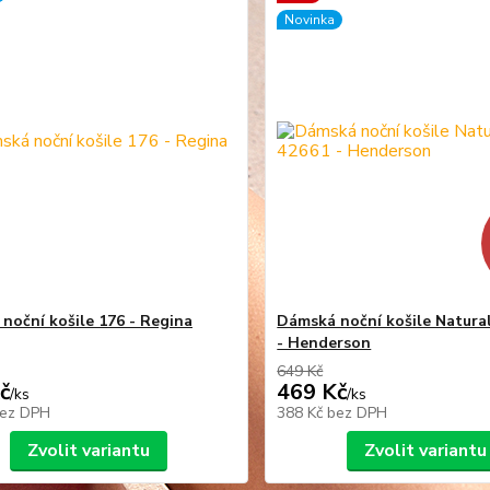
Novinka
noční košile 176 - Regina
Dámská noční košile Natura
- Henderson
649 Kč
č
469 Kč
/
ks
/
ks
ez DPH
388 Kč
bez DPH
Zvolit variantu
Zvolit variantu