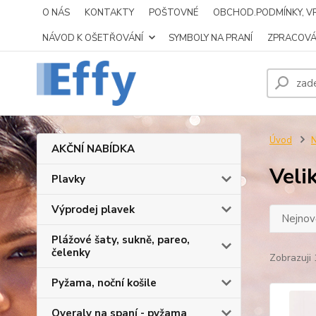
O NÁS
KONTAKTY
POŠTOVNÉ
OBCHOD.PODMÍNKY, VR
NÁVOD K OŠETŘOVÁNÍ
SYMBOLY NA PRANÍ
ZPRACOVÁ
Úvod
N
AKČNÍ NABÍDKA
Veli
Plavky
Výprodej plavek
Nejnově
Plážové šaty, sukně, pareo,
čelenky
Zobrazuji 
Pyžama, noční košile
Overaly na spaní - pyžama