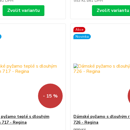
ez DPH
553 Kč
bez DPH
Zvolit variantu
Zvolit variantu
Akce
Novinka
- 15 %
pyžamo teplé s dlouhým
Dámské pyžamo s dlouhým 
 717 - Regina
726 - Regina
999 Kč