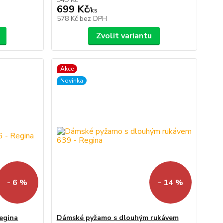
699 Kč
/
ks
578 Kč
bez DPH
Zvolit variantu
Akce
Novinka
- 6 %
- 14 %
Regina
Dámské pyžamo s dlouhým rukávem