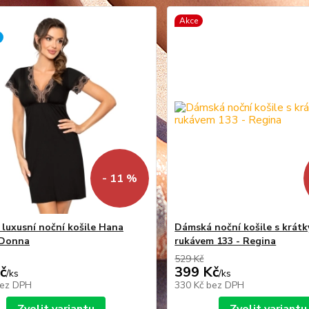
Akce
- 11 %
luxusní noční košile Hana
Dámská noční košile s krát
 Donna
rukávem 133 - Regina
529 Kč
č
399 Kč
/
ks
/
ks
ez DPH
330 Kč
bez DPH