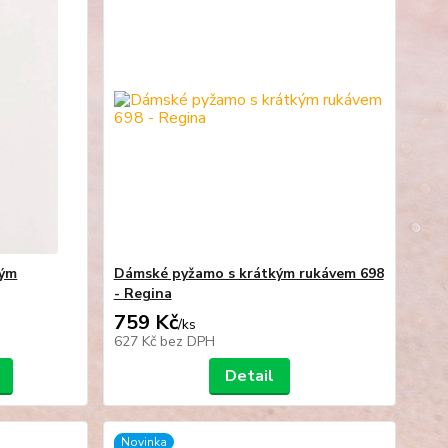
kým
Dámské pyžamo s krátkým rukávem 698
- Regina
759 Kč
/
ks
627 Kč
bez DPH
Detail
Novinka