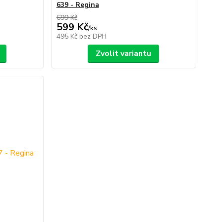
639 - Regina
699 Kč
599 Kč
/
ks
495 Kč
bez DPH
Zvolit variantu