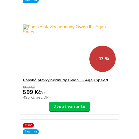
Novinka
- 13 %
Pánské plavky bermudy Owen II - Aqau Speed
689 Kč
599 Kč
/
ks
495 Kč
bez DPH
Zvolit variantu
Akce
Novinka