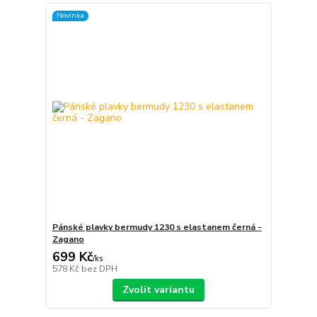
Novinka
Pánské plavky bermudy 1230 s elastanem černá -
Zagano
699 Kč
/
ks
578 Kč
bez DPH
Zvolit variantu