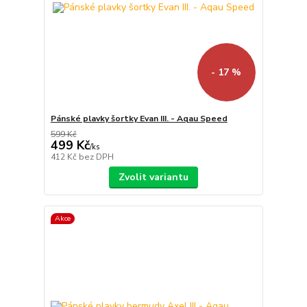
- 17 %
Pánské plavky šortky Evan III. - Aqau Speed
599 Kč
499 Kč
/
ks
412 Kč
bez DPH
Zvolit variantu
Akce