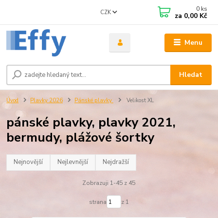
0
ks
CZK
za
0,00 Kč
Menu
Hledat
Úvod
Plavky 2026
Pánské plavky
Velikost XL
pánské plavky, plavky 2021,
bermudy, plážové šortky
Nejnovější
Nejlevnější
Nejdražší
Zobrazuji 1-45 z 45
strana
z 1