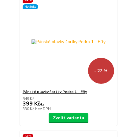
Akce
Novinka
- 27 %
Pánské plavky šortky Pedro 1 - Effy
549 Kč
399 Kč
/
ks
330 Kč
bez DPH
Zvolit variantu
Akce