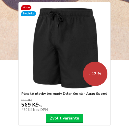
Akce
Novinka
- 17 %
Pánské plavky bermudy Dylan černá - Aqau Speed
689 Kč
569 Kč
/
ks
470 Kč
bez DPH
Zvolit variantu