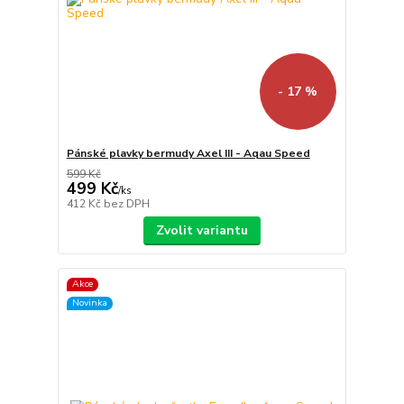
- 17 %
Pánské plavky bermudy Axel III - Aqau Speed
599 Kč
499 Kč
/
ks
412 Kč
bez DPH
Zvolit variantu
Akce
Novinka