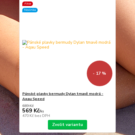
Akce
Novinka
- 17 %
Pánské plavky bermudy Dylan tmavě modrá -
Aqau Speed
689 Kč
569 Kč
/
ks
470 Kč
bez DPH
Zvolit variantu