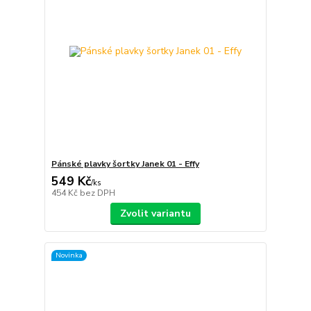
Pánské plavky šortky Janek 01 - Effy
549 Kč
/
ks
454 Kč
bez DPH
Zvolit variantu
Novinka