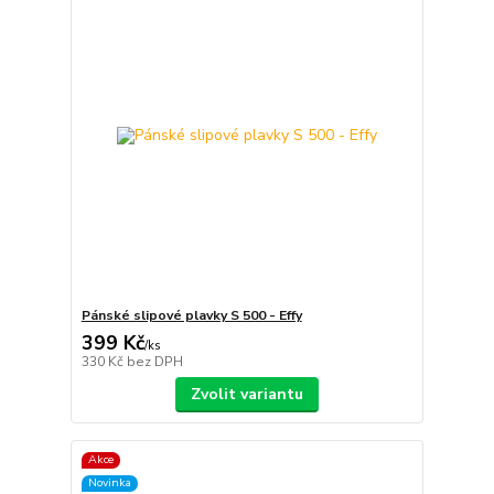
Pánské slipové plavky S 500 - Effy
399 Kč
/
ks
330 Kč
bez DPH
Zvolit variantu
Akce
Novinka