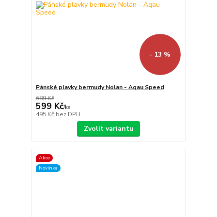
- 13 %
Pánské plavky bermudy Nolan - Aqau Speed
689 Kč
599 Kč
/
ks
495 Kč
bez DPH
Zvolit variantu
Akce
Novinka