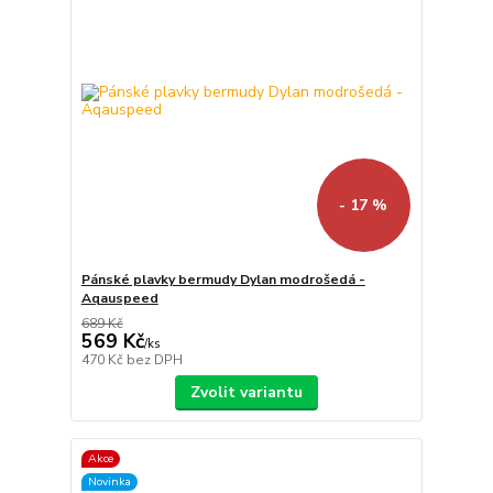
- 17 %
Pánské plavky bermudy Dylan modrošedá -
Aqauspeed
689 Kč
569 Kč
/
ks
470 Kč
bez DPH
Zvolit variantu
Akce
Novinka