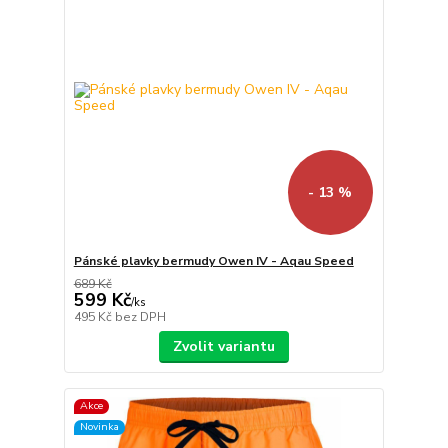
- 13 %
Pánské plavky bermudy Owen IV - Aqau Speed
689 Kč
599 Kč
/
ks
495 Kč
bez DPH
Zvolit variantu
Akce
Novinka