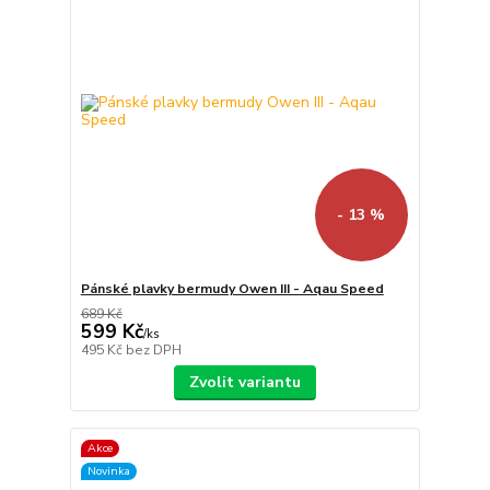
- 13 %
Pánské plavky bermudy Owen III - Aqau Speed
689 Kč
599 Kč
/
ks
495 Kč
bez DPH
Zvolit variantu
Akce
Novinka