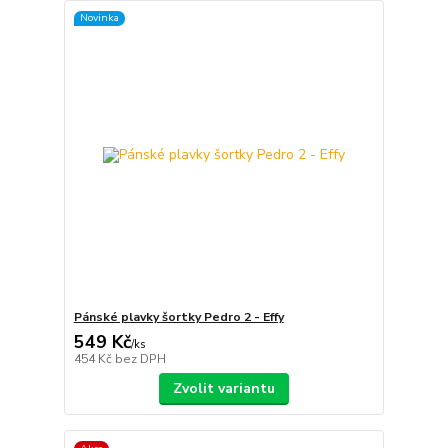
Novinka
Pánské plavky šortky Pedro 2 - Effy
549 Kč
/
ks
454 Kč
bez DPH
Zvolit variantu