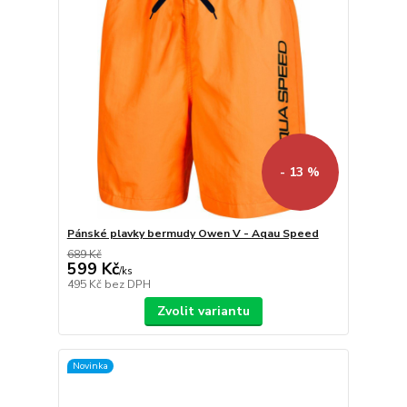
- 13 %
Pánské plavky bermudy Owen V - Aqau Speed
689 Kč
599 Kč
/
ks
495 Kč
bez DPH
Zvolit variantu
Novinka