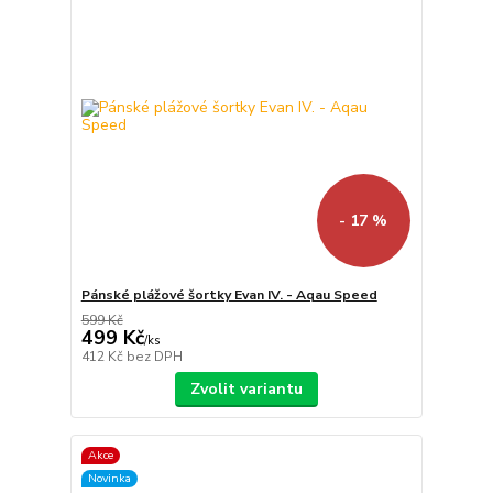
- 17 %
Pánské plážové šortky Evan IV. - Aqau Speed
599 Kč
499 Kč
/
ks
412 Kč
bez DPH
Zvolit variantu
Akce
Novinka