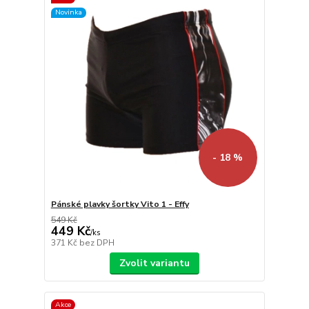
Novinka
- 18 %
Pánské plavky šortky Vito 1 - Effy
549 Kč
449 Kč
/
ks
371 Kč
bez DPH
Zvolit variantu
Akce