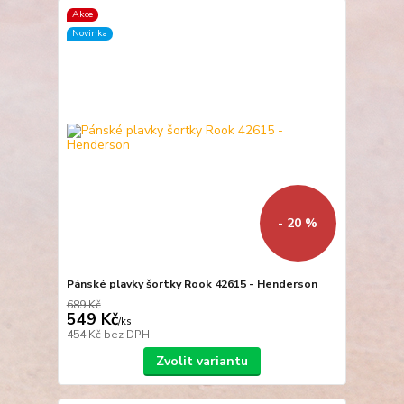
Akce
Novinka
- 20 %
Pánské plavky šortky Rook 42615 - Henderson
689 Kč
549 Kč
/
ks
454 Kč
bez DPH
Zvolit variantu