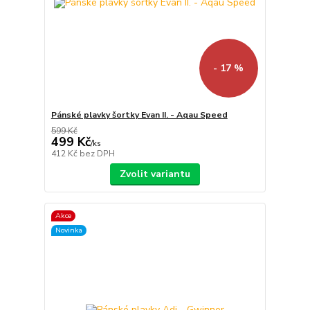
- 17 %
Pánské plavky šortky Evan II. - Aqau Speed
599 Kč
499 Kč
/
ks
412 Kč
bez DPH
Zvolit variantu
Akce
Novinka