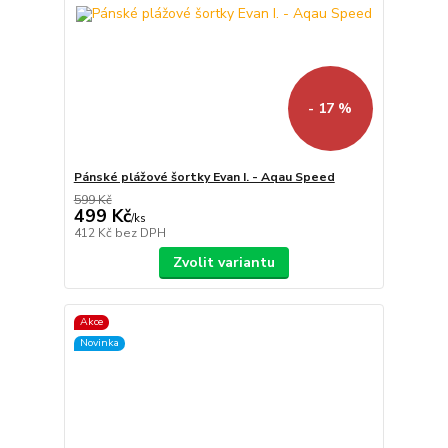
- 17 %
Pánské plážové šortky Evan I. - Aqau Speed
599 Kč
499 Kč
/
ks
412 Kč
bez DPH
Zvolit variantu
Akce
Novinka