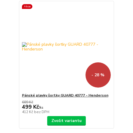
Akce
- 28 %
Pánské plavky šortky GUARD 40777 - Henderson
689 Kč
499 Kč
/
ks
412 Kč
bez DPH
Zvolit variantu