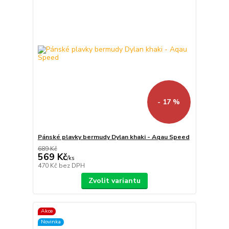
- 17 %
Pánské plavky bermudy Dylan khaki - Aqau Speed
689 Kč
569 Kč
/
ks
470 Kč
bez DPH
Zvolit variantu
Akce
Novinka