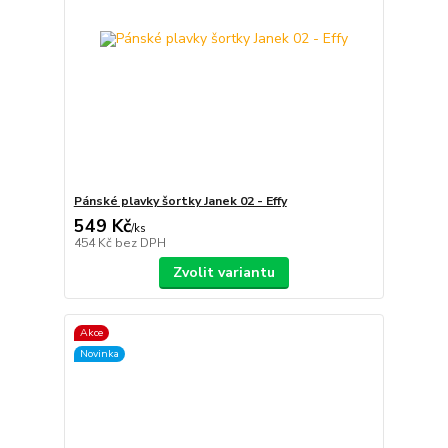
Pánské plavky šortky Janek 02 - Effy
549 Kč
/
ks
454 Kč
bez DPH
Zvolit variantu
Akce
Novinka