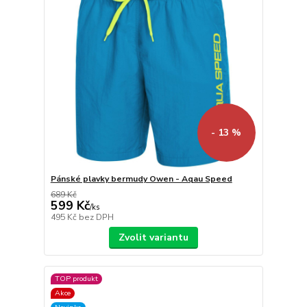
- 13 %
Pánské plavky bermudy Owen - Aqau Speed
689 Kč
599 Kč
/
ks
495 Kč
bez DPH
Zvolit variantu
TOP produkt
Akce