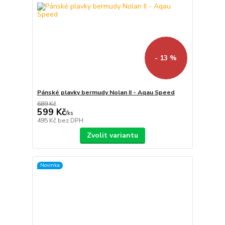
- 13 %
Pánské plavky bermudy Nolan II - Aqau Speed
689 Kč
599 Kč
/
ks
495 Kč
bez DPH
Zvolit variantu
Novinka