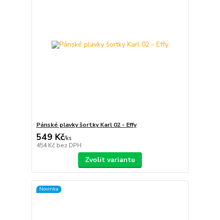
Pánské plavky šortky Karl 02 - Effy
549 Kč
/
ks
454 Kč
bez DPH
Zvolit variantu
Novinka