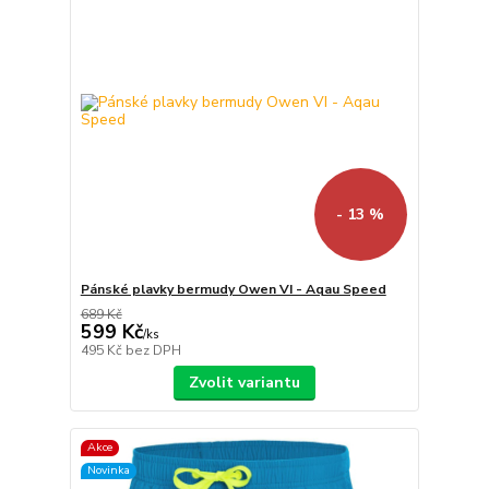
- 13 %
Pánské plavky bermudy Owen VI - Aqau Speed
689 Kč
599 Kč
/
ks
495 Kč
bez DPH
Zvolit variantu
Akce
Novinka