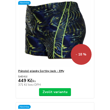
Novinka
- 18 %
Pánské plavky šortky Jack - Effy
549 Kč
449 Kč
/
ks
371 Kč
bez DPH
Zvolit variantu
Novinka