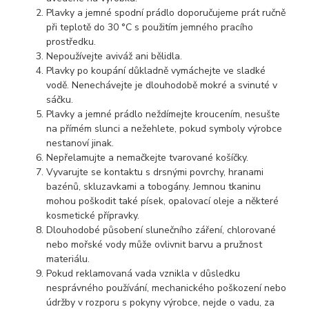
Plavky a jemné spodní prádlo doporučujeme prát ručně
při teplotě do 30 °C s použitím jemného pracího
prostředku.
Nepoužívejte aviváž ani bělidla.
Plavky po koupání důkladně vymáchejte ve sladké
vodě. Nenechávejte je dlouhodobě mokré a svinuté v
sáčku.
Plavky a jemné prádlo neždímejte kroucením, nesušte
na přímém slunci a nežehlete, pokud symboly výrobce
nestanoví jinak.
Nepřelamujte a nemačkejte tvarované košíčky.
Vyvarujte se kontaktu s drsnými povrchy, hranami
bazénů, skluzavkami a tobogány. Jemnou tkaninu
mohou poškodit také písek, opalovací oleje a některé
kosmetické přípravky.
Dlouhodobé působení slunečního záření, chlorované
nebo mořské vody může ovlivnit barvu a pružnost
materiálu.
Pokud reklamovaná vada vznikla v důsledku
nesprávného používání, mechanického poškození nebo
údržby v rozporu s pokyny výrobce, nejde o vadu, za