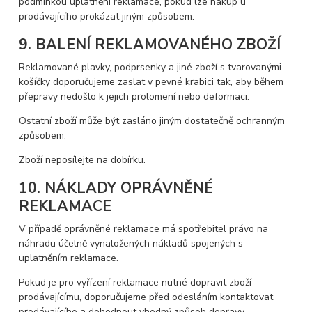
podmínkou uplatnění reklamace, pokud lze nákup u
prodávajícího prokázat jiným způsobem.
9. BALENÍ REKLAMOVANÉHO ZBOŽÍ
Reklamované plavky, podprsenky a jiné zboží s tvarovanými
košíčky doporučujeme zaslat v pevné krabici tak, aby během
přepravy nedošlo k jejich prolomení nebo deformaci.
Ostatní zboží může být zasláno jiným dostatečně ochranným
způsobem.
Zboží neposílejte na dobírku.
10. NÁKLADY OPRÁVNĚNÉ
REKLAMACE
V případě oprávněné reklamace má spotřebitel právo na
náhradu účelně vynaložených nákladů spojených s
uplatněním reklamace.
Pokud je pro vyřízení reklamace nutné dopravit zboží
prodávajícímu, doporučujeme před odesláním kontaktovat
prodávajícího a dohodnout vhodný způsob dopravy.