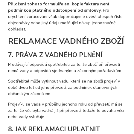
Přiložení tohoto formuláře ani kopie faktury není
podmínkou platného odstoupení od smlouvy.
Pro
urychlení zpracování však doporučujeme uvést alespoň číslo
objednávky nebo jiný údaj umožňující nákup jednoznačně
dohledat.
REKLAMACE VADNÉHO ZBOŽÍ
7. PRÁVA Z VADNÉHO PLNĚNÍ
Prodávající odpovídá spotřebiteli za to, že zboží při převzetí
nemá vady a odpovídá sjednaným a zákonným požadavkům.
Spotřebitel může vytknout vadu, která se na zboží projeví v
době dvou let od jeho převzetí, za podmínek stanovených
občanským zákoníkem.
Projeví-li se vada v průběhu jednoho roku od převzetí, má se
za to, že věc byla vadná již při převzetí, ledaže to povaha věci
nebo vady vylučuje.
8. JAK REKLAMACI UPLATNIT