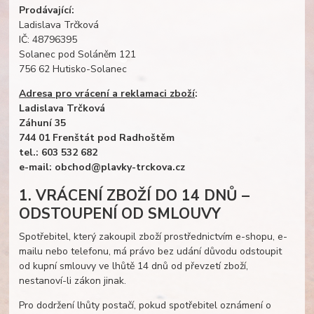
Prodávající:
Ladislava Trčková
IČ: 48796395
Solanec pod Soláněm 121
756 62 Hutisko-Solanec
Adresa pro vrácení a reklamaci zboží
:
Ladislava Trčková
Záhuní 35
744 01 Frenštát pod Radhoštěm
tel.: 603 532 682
e-mail: obchod@plavky-trckova.cz
1. VRÁCENÍ ZBOŽÍ DO 14 DNŮ –
ODSTOUPENÍ OD SMLOUVY
Spotřebitel, který zakoupil zboží prostřednictvím e-shopu, e-
mailu nebo telefonu, má právo bez udání důvodu odstoupit
od kupní smlouvy ve lhůtě 14 dnů od převzetí zboží,
nestanoví-li zákon jinak.
Pro dodržení lhůty postačí, pokud spotřebitel oznámení o