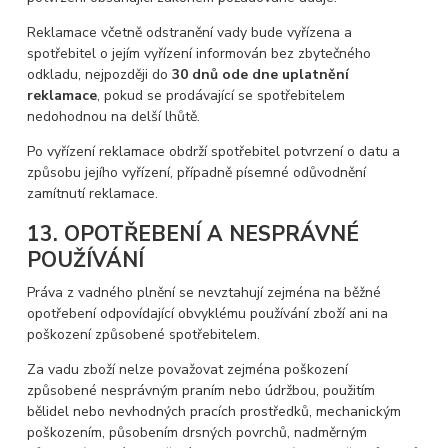
Reklamace včetně odstranění vady bude vyřízena a
spotřebitel o jejím vyřízení informován bez zbytečného
odkladu, nejpozději do
30 dnů ode dne uplatnění
reklamace
, pokud se prodávající se spotřebitelem
nedohodnou na delší lhůtě.
Po vyřízení reklamace obdrží spotřebitel potvrzení o datu a
způsobu jejího vyřízení, případně písemné odůvodnění
zamítnutí reklamace.
13. OPOTŘEBENÍ A NESPRÁVNÉ
POUŽÍVÁNÍ
Práva z vadného plnění se nevztahují zejména na běžné
opotřebení odpovídající obvyklému používání zboží ani na
poškození způsobené spotřebitelem.
Za vadu zboží nelze považovat zejména poškození
způsobené nesprávným praním nebo údržbou, použitím
bělidel nebo nevhodných pracích prostředků, mechanickým
poškozením, působením drsných povrchů, nadměrným