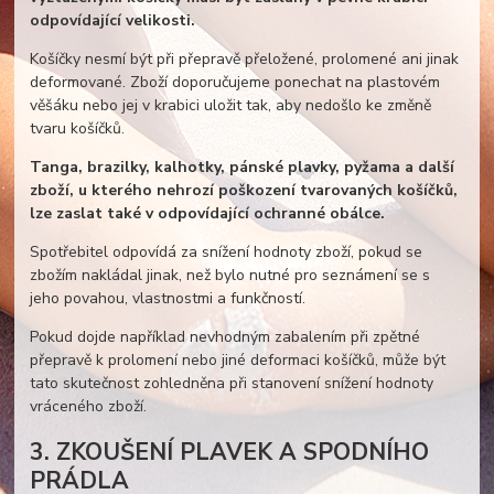
odpovídající velikosti.
Košíčky nesmí být při přepravě přeložené, prolomené ani jinak
deformované. Zboží doporučujeme ponechat na plastovém
věšáku nebo jej v krabici uložit tak, aby nedošlo ke změně
tvaru košíčků.
Tanga, brazilky, kalhotky, pánské plavky, pyžama a další
zboží, u kterého nehrozí poškození tvarovaných košíčků,
lze zaslat také v odpovídající ochranné obálce.
Spotřebitel odpovídá za snížení hodnoty zboží, pokud se
zbožím nakládal jinak, než bylo nutné pro seznámení se s
jeho povahou, vlastnostmi a funkčností.
Pokud dojde například nevhodným zabalením při zpětné
přepravě k prolomení nebo jiné deformaci košíčků, může být
tato skutečnost zohledněna při stanovení snížení hodnoty
vráceného zboží.
3. ZKOUŠENÍ PLAVEK A SPODNÍHO
PRÁDLA