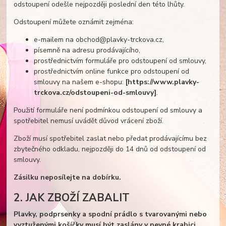
odstoupení odešle nejpozději poslední den této lhůty.
Odstoupení můžete oznámit zejména:
e-mailem na obchod@plavky-trckova.cz,
písemně na adresu prodávajícího,
prostřednictvím formuláře pro odstoupení od smlouvy,
prostřednictvím online funkce pro odstoupení od
smlouvy na našem e-shopu:
[https://www.plavky-
trckova.cz/odstoupeni-od-smlouvy]
.
Použití formuláře není podmínkou odstoupení od smlouvy a
spotřebitel nemusí uvádět důvod vrácení zboží.
Zboží musí spotřebitel zaslat nebo předat prodávajícímu bez
zbytečného odkladu, nejpozději do 14 dnů od odstoupení od
smlouvy.
Zásilku neposílejte na dobírku.
2. JAK ZBOŽÍ ZABALIT
Plavky, podprsenky a spodní prádlo s tvarovanými nebo
vyztuženými košíčky musí být zaslány v pevné krabici