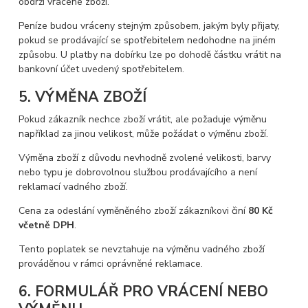
obdrží vrácené zboží.
Peníze budou vráceny stejným způsobem, jakým byly přijaty,
pokud se prodávající se spotřebitelem nedohodne na jiném
způsobu. U platby na dobírku lze po dohodě částku vrátit na
bankovní účet uvedený spotřebitelem.
5. VÝMĚNA ZBOŽÍ
Pokud zákazník nechce zboží vrátit, ale požaduje výměnu
například za jinou velikost, může požádat o výměnu zboží.
Výměna zboží z důvodu nevhodně zvolené velikosti, barvy
nebo typu je dobrovolnou službou prodávajícího a není
reklamací vadného zboží.
Cena za odeslání vyměněného zboží zákazníkovi činí
80 Kč
včetně DPH
.
Tento poplatek se nevztahuje na výměnu vadného zboží
prováděnou v rámci oprávněné reklamace.
6. FORMULÁŘ PRO VRÁCENÍ NEBO