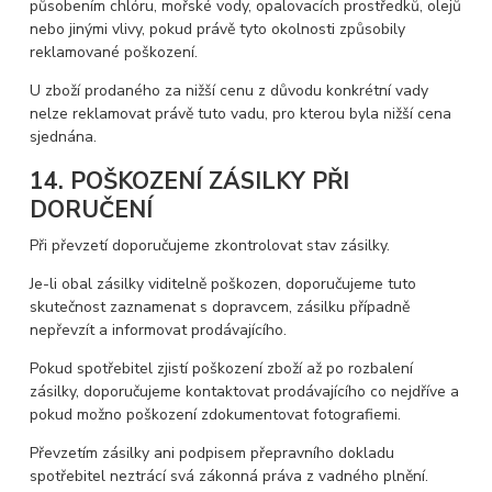
působením chlóru, mořské vody, opalovacích prostředků, olejů
nebo jinými vlivy, pokud právě tyto okolnosti způsobily
reklamované poškození.
U zboží prodaného za nižší cenu z důvodu konkrétní vady
nelze reklamovat právě tuto vadu, pro kterou byla nižší cena
sjednána.
14. POŠKOZENÍ ZÁSILKY PŘI
DORUČENÍ
Při převzetí doporučujeme zkontrolovat stav zásilky.
Je-li obal zásilky viditelně poškozen, doporučujeme tuto
skutečnost zaznamenat s dopravcem, zásilku případně
nepřevzít a informovat prodávajícího.
Pokud spotřebitel zjistí poškození zboží až po rozbalení
zásilky, doporučujeme kontaktovat prodávajícího co nejdříve a
pokud možno poškození zdokumentovat fotografiemi.
Převzetím zásilky ani podpisem přepravního dokladu
spotřebitel neztrácí svá zákonná práva z vadného plnění.