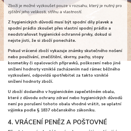
Zboží je možné vyzkoušet pouze v rozsahu, který je nutný pro
zjištění jeho velikosti, střihu a vlastností.
Z hygienických důvodů musí být spodní díly plavek a
spodní prádlo zkoušet přes vlastní spodní prádlo a
neodstraňovat hygienické ochranné prvky, dokud si
nejste jisti, že si zboží ponecháte.
Pokud vrácené zboží vykazuje známky skutečného nošení
nebo používání, znečištění, skvrny, pachy, stopy
kosmetiky či opalovacích přípravků, poškození nebo jiné
snížení hodnoty vzniklé zacházením nad rámec běžného
vyzkoušení, odpovídá spotřebitel za takto vzniklé
snížení hodnoty zboží.
U zboží dodaného v hygienickém zapečetěném obalu,
které z důvodu ochrany zdraví nebo hygienických důvodů
není po porušení tohoto obalu vhodné vrátit, se uplatní
výjimka podle § 1837 občanského zákoníku.
4. VRÁCENÍ PENĚZ A POŠTOVNÉ