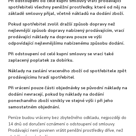
Při odstoupení od celé kupní smlouvy vrátí prodávající
spotřebiteli všechny peněžní prostředky, které od něj na
základě smlouvy přijal, včetně nákladů na dodání zboží.
Pokud spotřebitel zvolil dražší způsob dopravy než
nejlevnější způsob dopravy nabízený prodávajícím, vrací
prodávající náklady na dopravu pouze ve výši
odpovídající nejlevnějšímu nabízenému způsobu dodání.
Při odstoupení od celé kupní smlouvy se vrací také
zaplacený poplatek za dobírku.
Náklady na zaslání vraceného zboží od spotřebitele zpět
prodávajícímu hradí spotřebitel
.
Při vrácení pouze části objednávky se původní náklady na
dodání nevracejí, pokud by náklady na dodání
ponechaného zboží vznikly ve stejné výši i při jeho
samostatném objednání.
Peníze budou vráceny bez zbytečného odkladu, nejpozději do
14 dnů od doručení oznámení o odstoupení od smlouvy.
Prodávající není povinen vrátit peněžní prostředky dříve, než