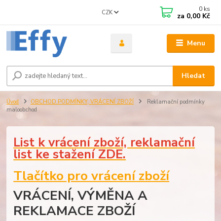
0
ks
CZK
za
0,00 Kč
Menu
Hledat
Úvod
OBCHOD.PODMÍNKY, VRÁCENÍ ZBOŽÍ
Reklamační podmínky
maloobchod
List k vrácení zboží, reklamační
list ke stažení ZDE.
Tlačítko pro vrácení zboží
VRÁCENÍ, VÝMĚNA A
REKLAMACE ZBOŽÍ