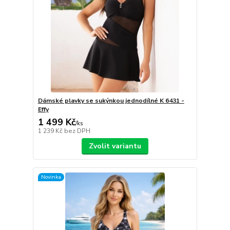
Dámské plavky se sukýnkou jednodílné K 6431 -
Effy
1 499 Kč
/
ks
1 239 Kč
bez DPH
Zvolit variantu
Novinka