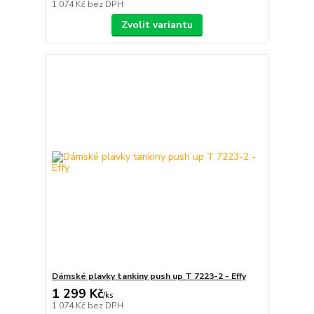
1 074 Kč
bez DPH
Zvolit variantu
Dámské plavky tankiny push up T 7223-2 - Effy
1 299 Kč
/
ks
1 074 Kč
bez DPH