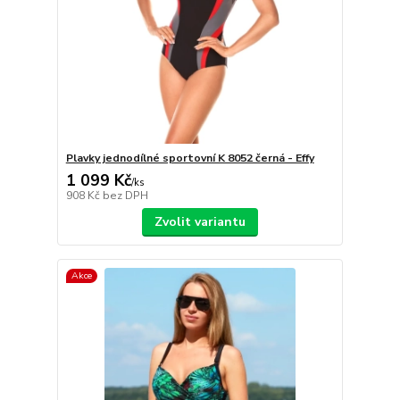
Plavky jednodílné sportovní K 8052 černá - Effy
1 099 Kč
/
ks
908 Kč
bez DPH
Zvolit variantu
Akce