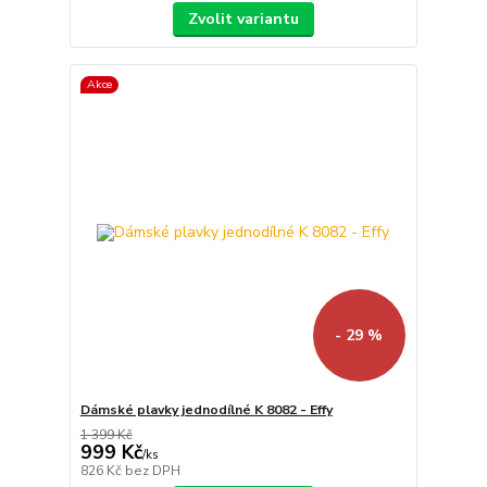
Zvolit variantu
Akce
- 29 %
Dámské plavky jednodílné K 8082 - Effy
1 399 Kč
999 Kč
/
ks
826 Kč
bez DPH