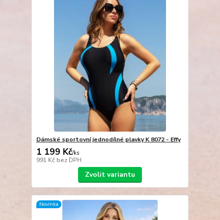
Dámské sportovní jednodílné plavky K 8072 - Effy
1 199 Kč
/
ks
991 Kč
bez DPH
Zvolit variantu
Novinka