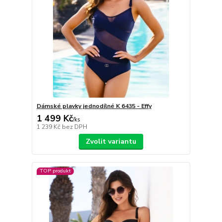
Dámské plavky jednodílné K 6435 - Effy
1 499 Kč
/
ks
1 239 Kč
bez DPH
Zvolit variantu
TOP produkt