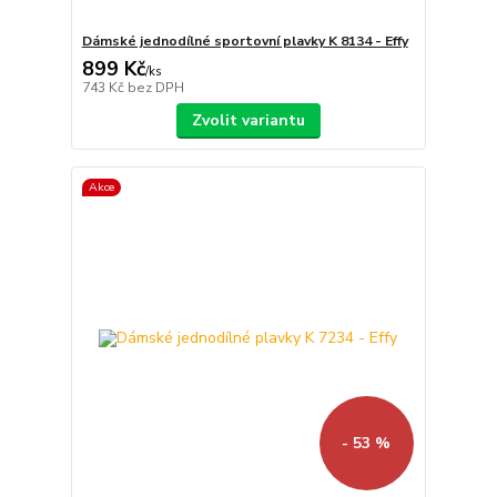
Dámské jednodílné sportovní plavky K 8134 - Effy
899 Kč
/
ks
743 Kč
bez DPH
Zvolit variantu
Akce
- 53 %