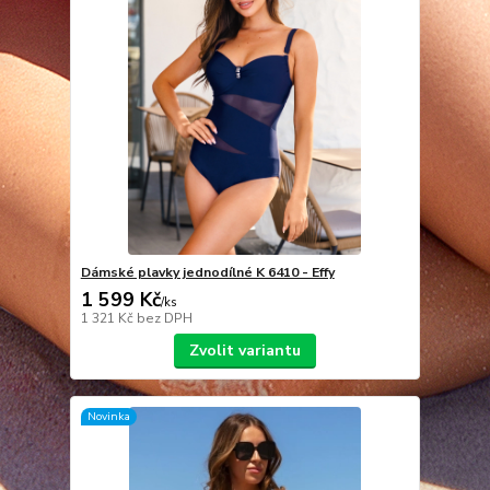
Dámské plavky jednodílné K 6410 - Effy
1 599 Kč
/
ks
1 321 Kč
bez DPH
Zvolit variantu
Novinka