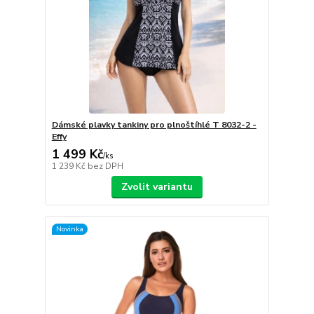
Dámské plavky tankiny pro plnoštíhlé T 8032-2 -
Effy
1 499 Kč
/
ks
1 239 Kč
bez DPH
Zvolit variantu
Novinka