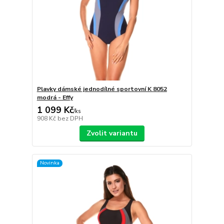
Plavky dámské jednodílné sportovní K 8052
modrá - Effy
1 099 Kč
/
ks
908 Kč
bez DPH
Zvolit variantu
Novinka