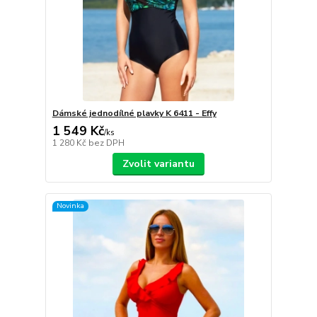
Dámské jednodílné plavky K 6411 - Effy
1 549 Kč
/
ks
1 280 Kč
bez DPH
Zvolit variantu
Novinka