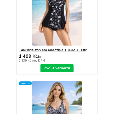
Tankiny plavky pro plnoštíhlé T 8032-1 - Effy
1 499 Kč
/
ks
1 239 Kč
bez DPH
Zvolit variantu
Novinka