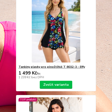
Tankiny plavky pro plnoštíhlé T 8032-3 - Effy
1 499 Kč
/
ks
1 239 Kč
bez DPH
Zvolit variantu
TOP produkt