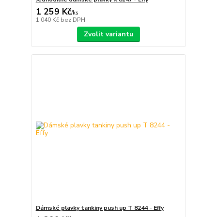
1 259 Kč
/
ks
1 040 Kč
bez DPH
Zvolit variantu
Dámské plavky tankiny push up T 8244 - Effy