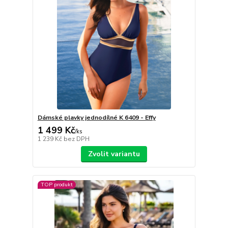
Dámské plavky jednodílné K 6409 - Effy
1 499 Kč
/
ks
1 239 Kč
bez DPH
Zvolit variantu
TOP produkt