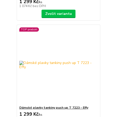
1 299 Kč
/
ks
1 074 Kč
bez DPH
Zvolit variantu
TOP produkt
Dámské plavky tankiny push up T 7223 - Effy
1 299 Kč
/
ks