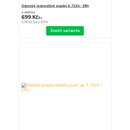
Dámské jednodílné plavky K 7234 - Effy
1 499 Kč
699 Kč
/
ks
578 Kč
bez DPH
Zvolit variantu