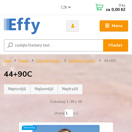
0
ks
CZK
za
0,00 Kč
Menu
Hledat
Úvod
Plavky
Dámské plavky
Jednodílné plavky
44+90C
44+90C
Nejnovější
Nejlevnější
Nejdražší
Zobrazuji 1-36 z 36
strana
z 1
Novinka