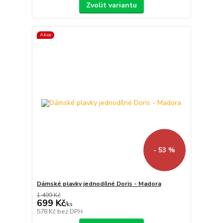
Zvolit variantu
Akce
- 53 %
Dámské plavky jednodílné Doris - Madora
1 499 Kč
699 Kč
/
ks
578 Kč
bez DPH