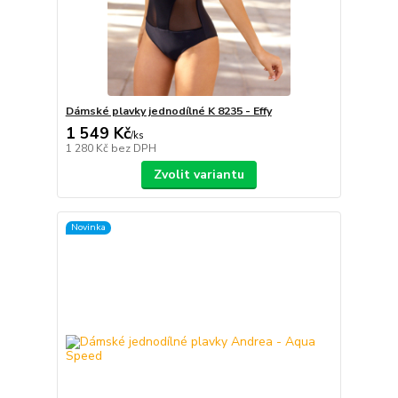
Dámské plavky jednodílné K 8235 - Effy
1 549 Kč
/
ks
1 280 Kč
bez DPH
Zvolit variantu
Novinka