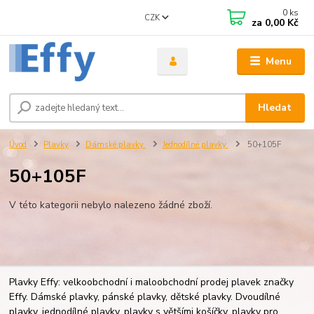
0
ks
CZK
za
0,00 Kč
Menu
Hledat
Úvod
Plavky
Dámské plavky
Jednodílné plavky
50+105F
50+105F
V této kategorii nebylo nalezeno žádné zboží.
Plavky Effy: velkoobchodní i maloobchodní prodej plavek značky
Effy. Dámské plavky, pánské plavky, dětské plavky. Dvoudílné
plavky, jednodílné plavky, plavky s většími košíčky, plavky pro