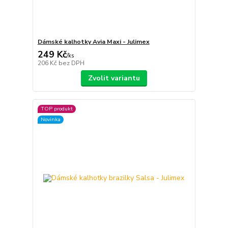
Dámské kalhotky Avia Maxi - Julimex
249 Kč
/
ks
206 Kč
bez DPH
Zvolit variantu
TOP produkt
Novinka