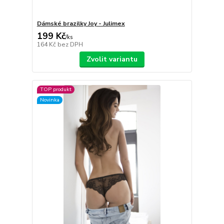
Dámské brazilky Joy - Julimex
199 Kč
/
ks
164 Kč
bez DPH
Zvolit variantu
TOP produkt
Novinka