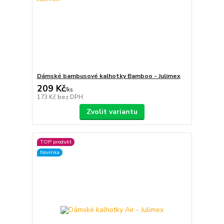
Dámské bambusové kalhotky Bamboo - Julimex
209 Kč
/
ks
173 Kč
bez DPH
Zvolit variantu
TOP produkt
Novinka