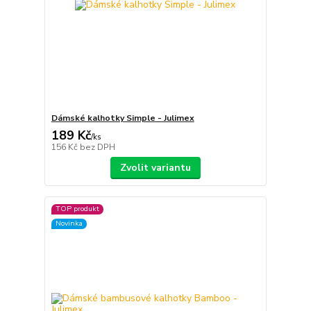
Dámské kalhotky Simple - Julimex
189 Kč
/
ks
156 Kč
bez DPH
Zvolit variantu
TOP produkt
Novinka