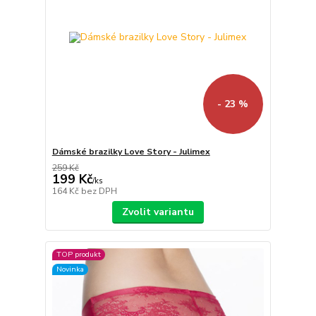
- 23 %
Dámské brazilky Love Story - Julimex
259 Kč
199 Kč
/
ks
164 Kč
bez DPH
Zvolit variantu
TOP produkt
Novinka