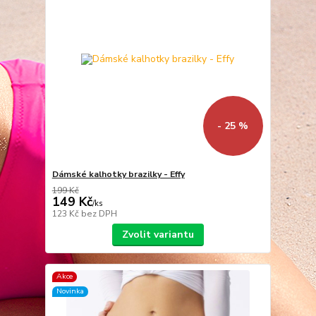
- 25 %
Dámské kalhotky brazilky - Effy
199 Kč
149 Kč
/
ks
123 Kč
bez DPH
Zvolit variantu
Akce
Novinka