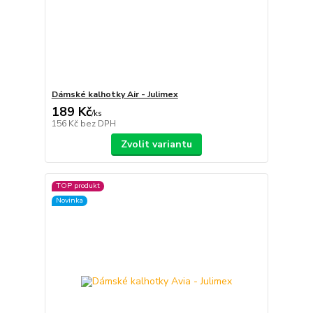
Dámské kalhotky Air - Julimex
189 Kč
/
ks
156 Kč
bez DPH
Zvolit variantu
TOP produkt
Novinka