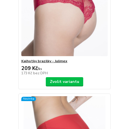
Kalhotky brazilky - Julimex
209 Kč
/
ks
173 Kč
bez DPH
Zvolit variantu
Novinka