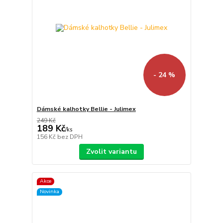
- 24 %
Dámské kalhotky Bellie - Julimex
249 Kč
189 Kč
/
ks
156 Kč
bez DPH
Zvolit variantu
Akce
Novinka