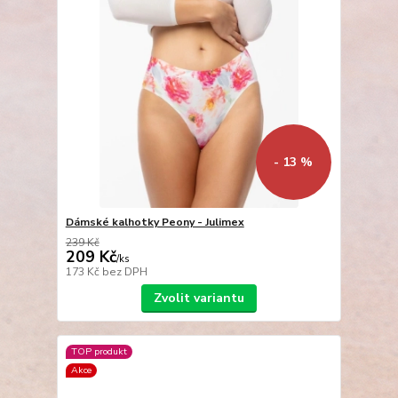
- 13 %
Dámské kalhotky Peony - Julimex
239 Kč
209 Kč
/
ks
173 Kč
bez DPH
Zvolit variantu
TOP produkt
Akce