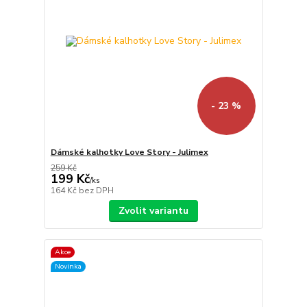
- 23 %
Dámské kalhotky Love Story - Julimex
259 Kč
199 Kč
/
ks
164 Kč
bez DPH
Zvolit variantu
Akce
Novinka