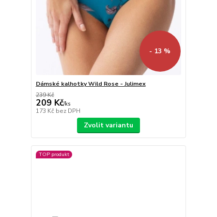
- 13 %
Dámské kalhotky Wild Rose - Julimex
239 Kč
209 Kč
/
ks
173 Kč
bez DPH
Zvolit variantu
TOP produkt