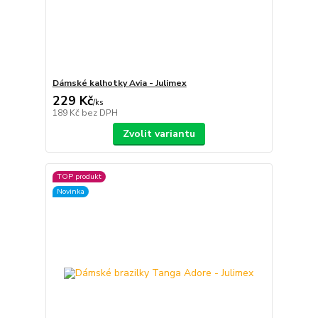
Dámské kalhotky Avia - Julimex
229 Kč
/
ks
189 Kč
bez DPH
Zvolit variantu
TOP produkt
Novinka