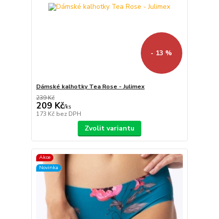
- 13 %
Dámské kalhotky Tea Rose - Julimex
239 Kč
209 Kč
/
ks
173 Kč
bez DPH
Zvolit variantu
Akce
Novinka