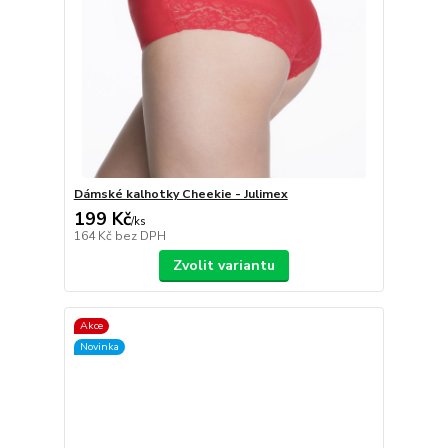
Dámské kalhotky Cheekie - Julimex
199 Kč
/
ks
164 Kč
bez DPH
Zvolit variantu
Akce
Novinka