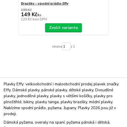
Brazilky - spodní prádlo Effy
199 Kč
149 Kč
/
ks
123 Kč
bez DPH
Zvolit variantu
strana
z 1
Plavky Effy: velkoobchodní i maloobchodní prodej plavek značky
Effy. Dámské plavky, pánské plavky, dětské plavky. Dvoudílné
plavky, jednodílné plavky, plavky s většími košíčky, plavky pro
plnoštíhlé, bikiny, plavky tanga, plavky brazilky, módní plavky.
Nabízíme spodní prádlo, pyžama, župany. Plavky 2026 jsou již v
prodeji.
Dámská pyžama, overaly na spaní, pyžama pánská i dětská,