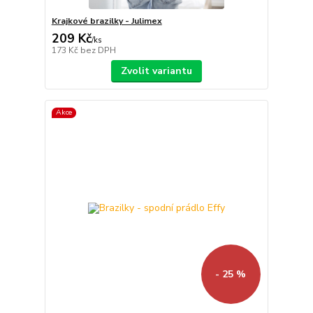
Krajkové brazilky - Julimex
209 Kč
/
ks
173 Kč
bez DPH
Zvolit variantu
Akce
- 25 %