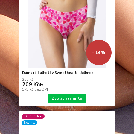
- 19 %
Dámské kalhotky Sweetheart - Julimex
259 Kč
209 Kč
/
ks
173 Kč
bez DPH
Zvolit variantu
TOP produkt
Novinka