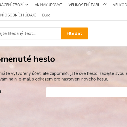
ÁCENÍ ZBOŽÍ
JAK NAKUPOVAT
VELIKOSTNÍ TABULKY
VELKO
NÍ OSOBNÍCH ÚDAJŮ
Blog
Hledat
menuté heslo
 máte vytvořený účet, ale zapomněli jste své heslo, zadejte svou e-
ám na ni e-mail s odkazem pro nastavení nového hesla.
l: