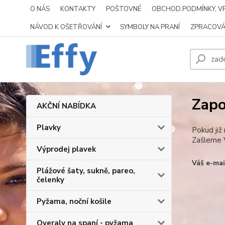
O NÁS
KONTAKTY
POŠTOVNÉ
OBCHOD.PODMÍNKY, VR
NÁVOD K OŠETŘOVÁNÍ
SYMBOLY NA PRANÍ
ZPRACOVÁ
Zapo
AKČNÍ NABÍDKA
Plavky
Pokud již
Zašleme V
Výprodej plavek
Váš e-mai
Plážové šaty, sukně, pareo,
čelenky
Pyžama, noční košile
Overaly na spaní - pyžama