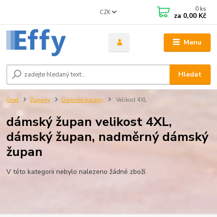
0
ks
CZK
za
0,00 Kč
Menu
Hledat
Úvod
Župany
Dámské župany
Velikost 4XL
dámský župan velikost 4XL,
dámský župan, nadměrný dámský
župan
V této kategorii nebylo nalezeno žádné zboží.