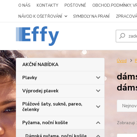
O NÁS
KONTAKTY
POŠTOVNÉ
OBCHOD.PODMÍNKY, VR
NÁVOD K OŠETŘOVÁNÍ
SYMBOLY NA PRANÍ
ZPRACOVÁ
Úvod
P
AKČNÍ NABÍDKA
dáms
Plavky
dám
Výprodej plavek
Plážové šaty, sukně, pareo,
Nejnově
čelenky
Pyžama, noční košile
Zobrazuji 
Dámská pyžama, noční košile