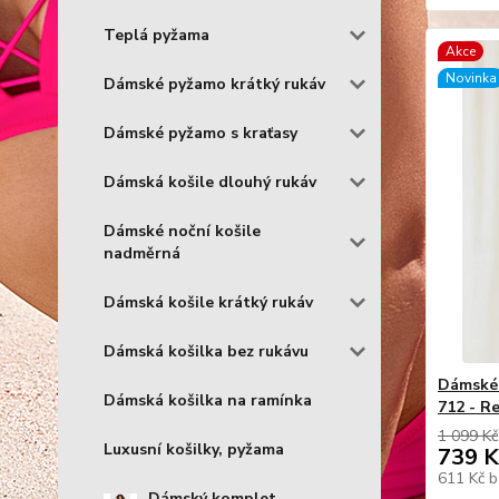
Teplá pyžama
Akce
Novinka
Dámské pyžamo krátký rukáv
Dámské pyžamo s kraťasy
Dámská košile dlouhý rukáv
Dámské noční košile
nadměrná
Dámská košile krátký rukáv
Dámská košilka bez rukávu
Dámské
Dámská košilka na ramínka
712 - R
1 099 Kč
Luxusní košilky, pyžama
739 K
611 Kč
b
Dámský komplet