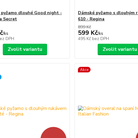
pyžamo dlouhé Good night -
Dámské pyžamo s dlouhým 
a Secret
610 - Regina
899 Kč
č
599 Kč
/
ks
/
ks
ez DPH
495 Kč
bez DPH
Zvolit variantu
Zvolit variantu
Akce