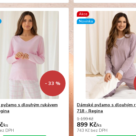
Akce
Novinka
- 33 %
 pyžamo s dlouhým rukávem
Dámské pyžamo s dlouhým 
egina
718 - Regina
1 199 Kč
č
899 Kč
/
ks
/
ks
ez DPH
743 Kč
bez DPH