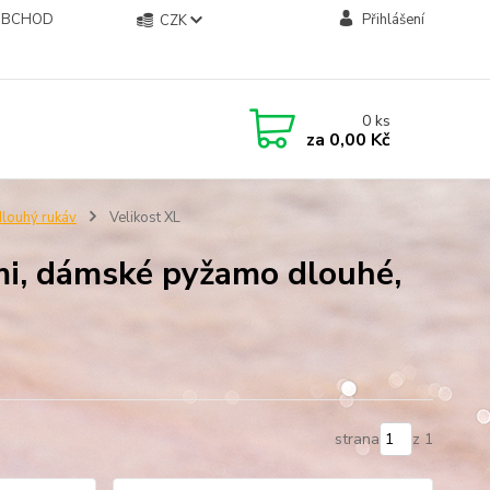
OBCHOD
Přihlášení
CZK
0
ks
za
0,00 Kč
louhý rukáv
Velikost XL
i, dámské pyžamo dlouhé,
strana
z 1