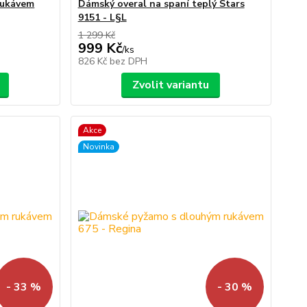
rukávem
Dámský overal na spaní teplý Stars
9151 - L§L
1 299 Kč
999 Kč
/
ks
826 Kč
bez DPH
Zvolit variantu
Akce
Novinka
- 33 %
- 30 %