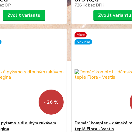
/
ks
/
ks
ez DPH
726 Kč
bez DPH
Zvolit variantu
Zvolit variantu
Akce
Novinka
- 26 %
 pyžamo s dlouhým rukávem
Domácí komplet - dámské 
egina
teplé Flora - Vestis