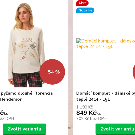
Akce
Novinka
- 54 %
pyžamo dlouhé Florencia
Domácí komplet - dámské 
 Henderson
teplé 2414 - L§L
1 199 Kč
č
849 Kč
/
ks
/
ks
ez DPH
702 Kč
bez DPH
Zvolit variantu
Zvolit variantu