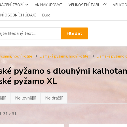
ÁCENÍ ZBOŽÍ
JAK NAKUPOVAT
VELIKOSTNÍ TABULKY
VELKO
NÍ OSOBNÍCH ÚDAJŮ
Blog
Hledat
yžama, noční košile
Dámská pyžama, noční košile
Dámské pyžamo d
ké pyžamo s dlouhými kalhotam
ské pyžamo XL
jší
Nejlevnější
Nejdražší
1-31 z 31