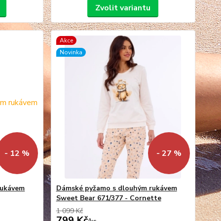
Zvolit variantu
Akce
Novinka
- 12 %
- 27 %
rukávem
Dámské pyžamo s dlouhým rukávem
Sweet Bear 671/377 - Cornette
1 099 Kč
799 Kč