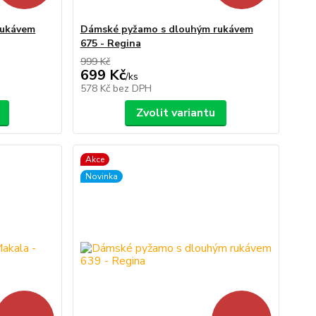
rukávem
Dámské pyžamo s dlouhým rukávem
675 - Regina
999 Kč
699 Kč
/
ks
578 Kč
bez DPH
Zvolit variantu
Akce
Novinka