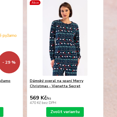
Akce
- 29 %
pyžamo
Dámský overal na spaní Merry
Christmas - Vienetta Secret
569 Kč
/
ks
470 Kč
bez DPH
Zvolit variantu