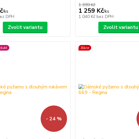
1 399 Kč
č
1 259 Kč
/
ks
/
ks
ez DPH
1 040 Kč
bez DPH
Zvolit variantu
Zvolit variantu
dukt
Akce
- 24 %