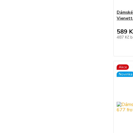
Dámské 
Vienett
589 K
487 Kč
b
Akce
Novinka