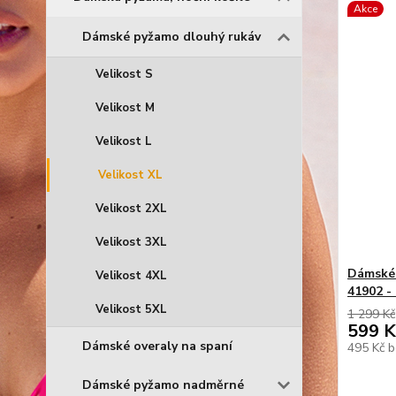
Akce
Dámské pyžamo dlouhý rukáv
Velikost S
Velikost M
Velikost L
Velikost XL
Velikost 2XL
Velikost 3XL
Dámské 
Velikost 4XL
41902 -
Velikost 5XL
1 299 Kč
599 K
Dámské overaly na spaní
495 Kč
b
Dámské pyžamo nadměrné