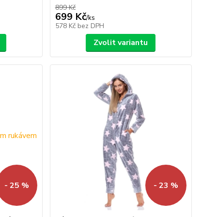
899 Kč
699 Kč
/
ks
578 Kč
bez DPH
Zvolit variantu
- 25 %
- 23 %