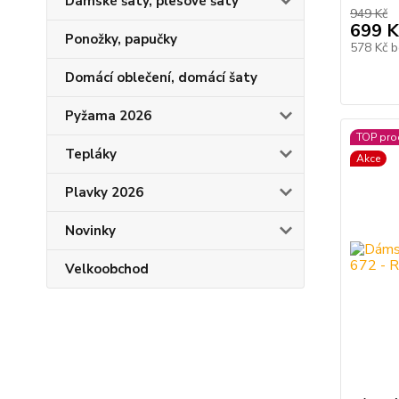
Dámské šaty, plesové šaty
949 Kč
699 K
Ponožky, papučky
578 Kč
b
Domácí oblečení, domácí šaty
Pyžama 2026
TOP pro
Tepláky
Akce
Plavky 2026
Novinky
Velkoobchod