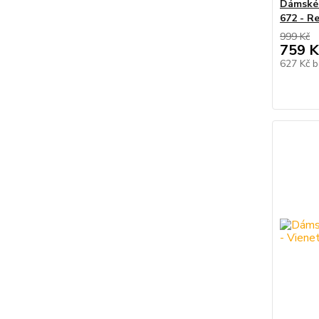
Dámské
672 - R
999 Kč
759 K
627 Kč
b