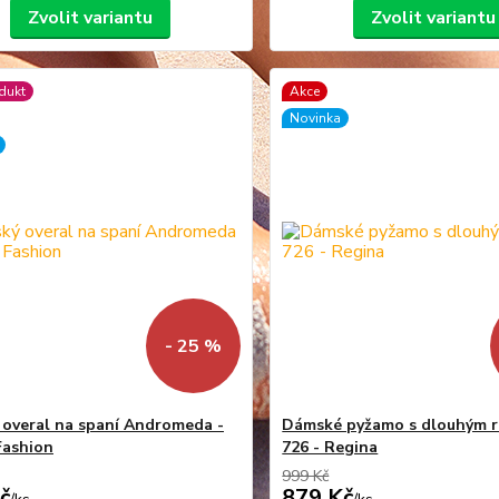
Zvolit variantu
Zvolit variantu
dukt
Akce
Novinka
- 25 %
overal na spaní Andromeda -
Dámské pyžamo s dlouhým 
Fashion
726 - Regina
999 Kč
č
879 Kč