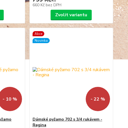
/
ks
660 Kč
bez DPH
Zvolit variantu
Akce
Novinka
- 10 %
- 22 %
pyžamo
Dámské pyžamo 702 s 3/4 rukávem -
Regina