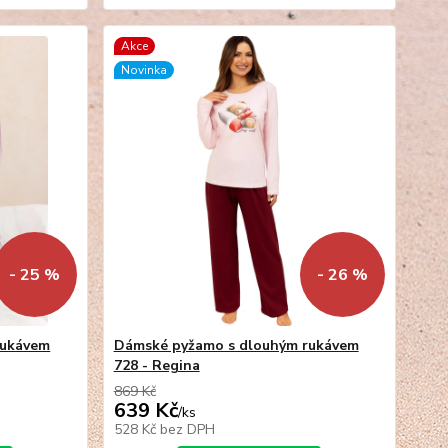
Akce
Novinka
- 25 %
- 26 %
rukávem
Dámské pyžamo s dlouhým rukávem
728 - Regina
869 Kč
639 Kč
/
ks
528 Kč
bez DPH