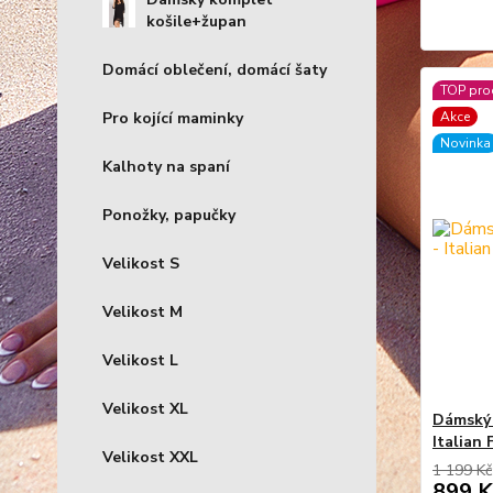
košile+župan
Domácí oblečení, domácí šaty
TOP pro
Pro kojící maminky
Akce
Novinka
Kalhoty na spaní
Ponožky, papučky
Velikost S
Velikost M
Velikost L
Velikost XL
Dámský 
Italian 
Velikost XXL
1 199 Kč
899 K