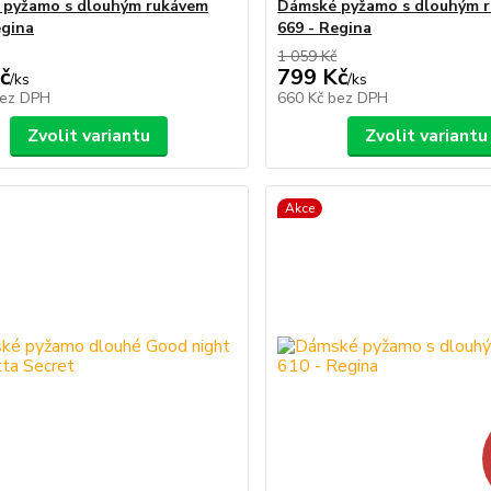
 pyžamo s dlouhým rukávem
Dámské pyžamo s dlouhým 
egina
669 - Regina
1 059 Kč
č
799 Kč
/
ks
/
ks
ez DPH
660 Kč
bez DPH
Zvolit variantu
Zvolit variantu
Akce