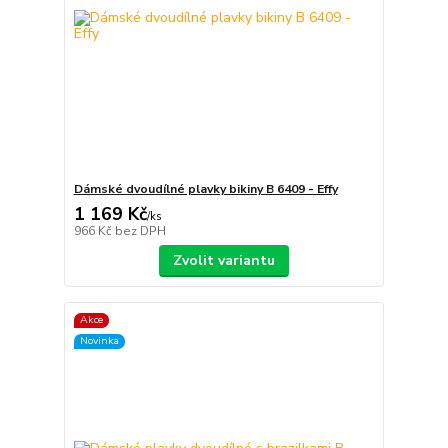
Dámské dvoudílné plavky bikiny B 6409 - Effy
1 169 Kč
/
ks
966 Kč
bez DPH
Zvolit variantu
Akce
Novinka