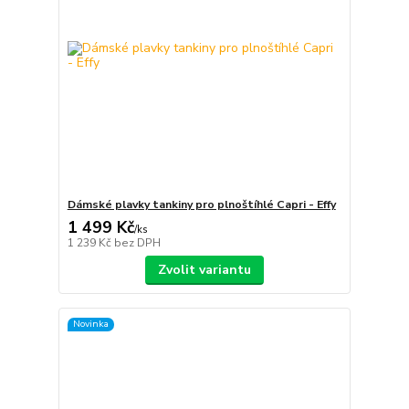
Dámské plavky tankiny pro plnoštíhlé Capri - Effy
1 499 Kč
/
ks
1 239 Kč
bez DPH
Zvolit variantu
Novinka