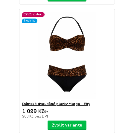
TOP produkt
Novinka
Dámské dvoudílné plavky Margo - Effy
1 099 Kč
/
ks
908 Kč
bez DPH
Zvolit variantu