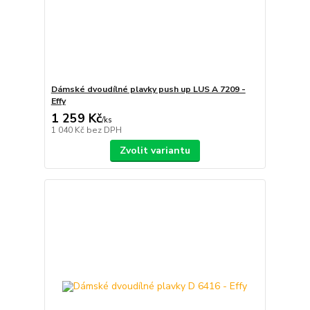
Dámské dvoudílné plavky push up LUS A 7209 -
Effy
1 259 Kč
/
ks
1 040 Kč
bez DPH
Zvolit variantu