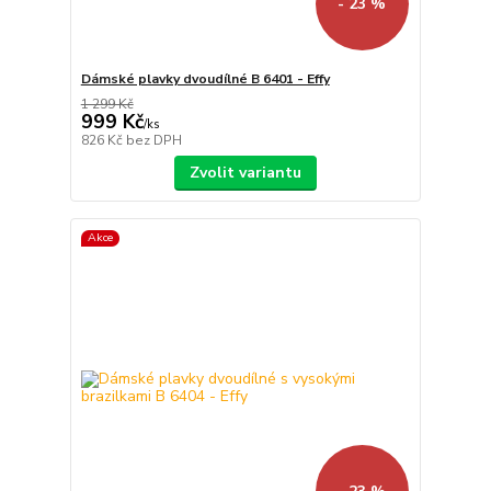
- 23 %
Dámské plavky dvoudílné B 6401 - Effy
1 299 Kč
999 Kč
/
ks
826 Kč
bez DPH
Zvolit variantu
Akce