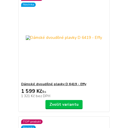
Novinka
Dámské dvoudílné plavky D 6419 - Effy
1 599 Kč
/
ks
1 321 Kč
bez DPH
Zvolit variantu
TOP produkt
Novinka