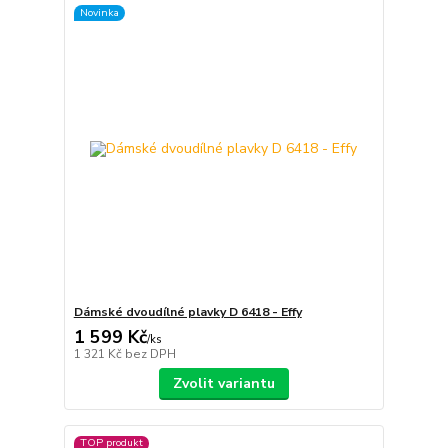
Novinka
Dámské dvoudílné plavky D 6418 - Effy
1 599 Kč
/
ks
1 321 Kč
bez DPH
Zvolit variantu
TOP produkt