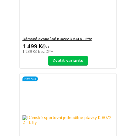
Dámské dvoudílné plavky D 6416 - Effy
1 499 Kč
/
ks
1 239 Kč
bez DPH
Zvolit variantu
Novinka