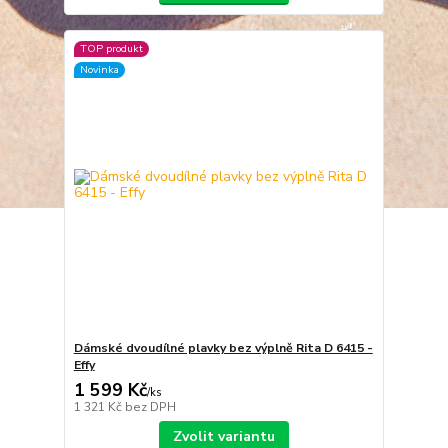
TOP produkt
Novinka
Dámské dvoudílné plavky bez výplně Rita D 6415 -
Effy
1 599 Kč
/
ks
1 321 Kč
bez DPH
Zvolit variantu