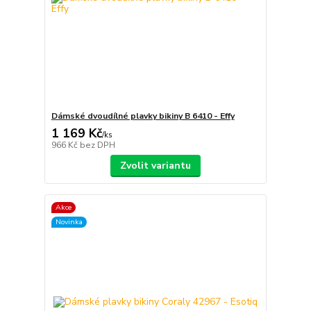
Dámské dvoudílné plavky bikiny B 6410 - Effy
1 169 Kč
/
ks
966 Kč
bez DPH
Zvolit variantu
Akce
Novinka