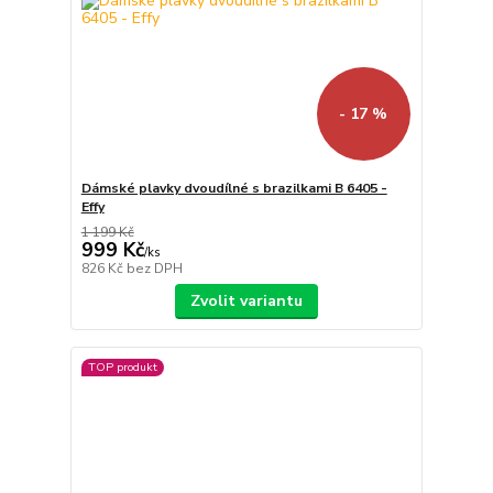
- 17 %
Dámské plavky dvoudílné s brazilkami B 6405 -
Effy
1 199 Kč
999 Kč
/
ks
826 Kč
bez DPH
Zvolit variantu
TOP produkt