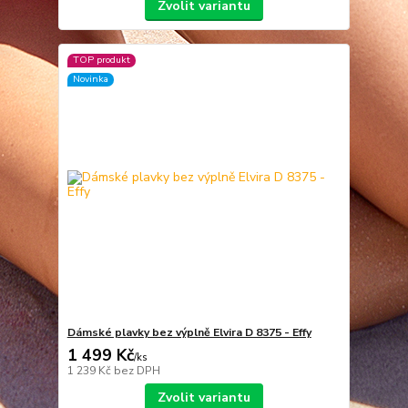
Zvolit variantu
TOP produkt
Novinka
Dámské plavky bez výplně Elvira D 8375 - Effy
1 499 Kč
/
ks
1 239 Kč
bez DPH
Zvolit variantu