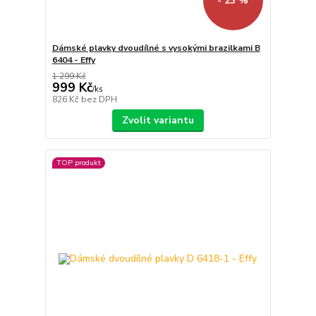
- 23 %
Dámské plavky dvoudílné s vysokými brazilkami B
6404 - Effy
1 299 Kč
999 Kč
/
ks
826 Kč
bez DPH
Zvolit variantu
TOP produkt