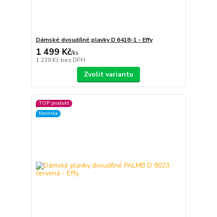
Dámské dvoudílné plavky D 6418-1 - Effy
1 499 Kč
/
ks
1 239 Kč
bez DPH
Zvolit variantu
TOP produkt
Novinka