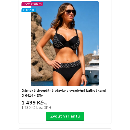
TOP produkt
Novinka
Dámské dvoudílné plavky s vysokými kalhotkami
D 6414 - Effy
1 499 Kč
/
ks
1 239 Kč
bez DPH
Zvolit variantu