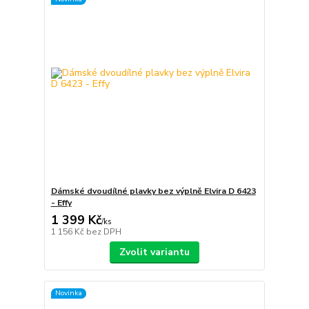
Dámské dvoudílné plavky bez výplně Elvira D 6423
- Effy
1 399 Kč
/
ks
1 156 Kč
bez DPH
Zvolit variantu
Novinka