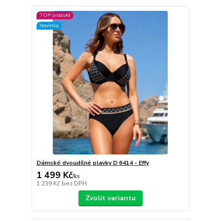
TOP produkt
Novinka
Dámské dvoudílné plavky D 6414 - Effy
1 499 Kč
/
ks
1 239 Kč
bez DPH
Zvolit variantu