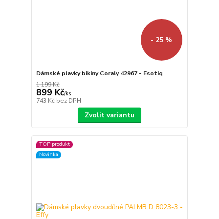
- 25 %
Dámské plavky bikiny Coraly 42967 - Esotiq
1 199 Kč
899 Kč
/
ks
743 Kč
bez DPH
Zvolit variantu
TOP produkt
Novinka