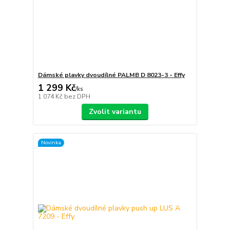
Dámské plavky dvoudílné PALMB D 8023-3 - Effy
1 299 Kč
/
ks
1 074 Kč
bez DPH
Zvolit variantu
Novinka