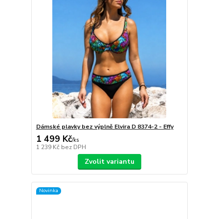
Dámské plavky bez výplně Elvira D 8374-2 - Effy
1 499 Kč
/
ks
1 239 Kč
bez DPH
Zvolit variantu
Novinka