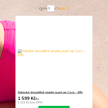
strana
z 5
další
Dámské dvoudílné plavky push up Coco - Effy
1 599 Kč
/
ks
1 321 Kč
bez DPH