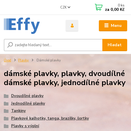
0
ks
CZK
za
0,00 Kč
Menu
Hledat
Úvod
Plavky
Dámské plavky
dámské plavky, plavky, dvoudílné
dámské plavky, jednodílné plavky
Dvoudílné plavky
Jednodílné plavky
Tankiny
Plavkové kalhotky, tanga, brazilky, šortky
Plavky s výplní