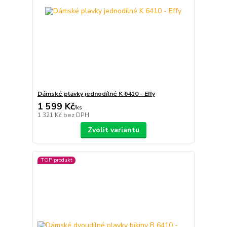
Dámské plavky jednodílné K 6410 - Effy
1 599 Kč
/
ks
1 321 Kč
bez DPH
Zvolit variantu
TOP produkt