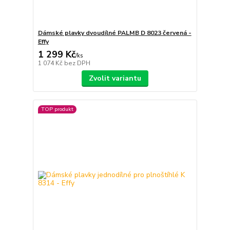
Dámské plavky dvoudílné PALMB D 8023 červená -
Effy
1 299 Kč
/
ks
1 074 Kč
bez DPH
Zvolit variantu
TOP produkt