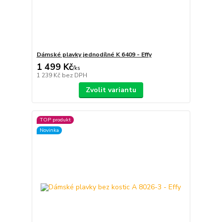
Dámské plavky jednodílné K 6409 - Effy
1 499 Kč
/
ks
1 239 Kč
bez DPH
Zvolit variantu
TOP produkt
Novinka