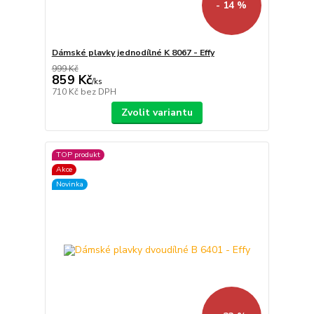
- 14 %
Dámské plavky jednodílné K 8067 - Effy
999 Kč
859 Kč
/
ks
710 Kč
bez DPH
Zvolit variantu
TOP produkt
Akce
Novinka