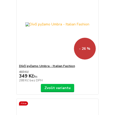
- 26 %
Dívčí pyžamo Umbra - Italian Fashion
469 Kč
349 Kč
/
ks
288 Kč
bez DPH
Zvolit variantu
Akce