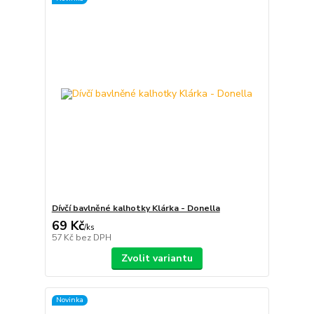
Dívčí bavlněné kalhotky Klárka - Donella
69 Kč
/
ks
57 Kč
bez DPH
Zvolit variantu
Novinka