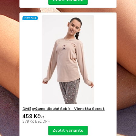
Novinka
Dívčí pyžamo dlouhé Sobík - Vienetta Secret
459 Kč
/
ks
379 Kč
bez DPH
Zvolit variantu