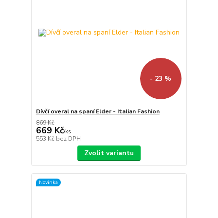
- 23 %
Dívčí overal na spaní Elder - Italian Fashion
869 Kč
669 Kč
/
ks
553 Kč
bez DPH
Zvolit variantu
Novinka