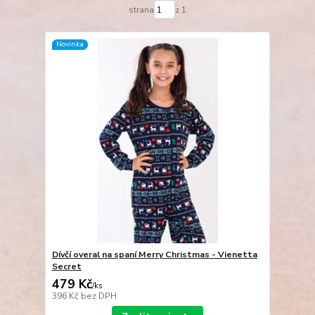
strana
z 1
Novinka
Dívčí overal na spaní Merry Christmas - Vienetta
Secret
479 Kč
/
ks
396 Kč
bez DPH