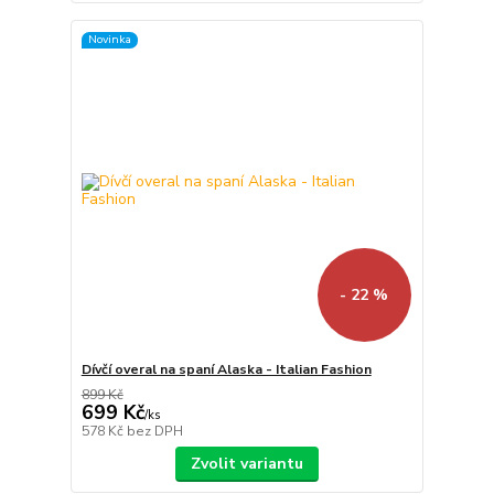
Novinka
- 22 %
Dívčí overal na spaní Alaska - Italian Fashion
899 Kč
699 Kč
/
ks
578 Kč
bez DPH
Zvolit variantu