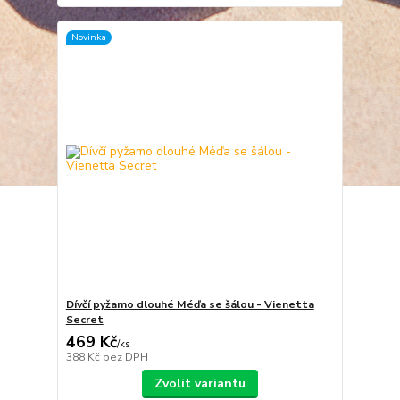
Novinka
Dívčí pyžamo dlouhé Méďa se šálou - Vienetta
Secret
469 Kč
/
ks
388 Kč
bez DPH
Zvolit variantu