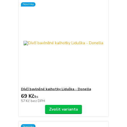
Novinka
Dívčí bavlněné kalhotky Liduška - Donella
69 Kč
/
ks
57 Kč
bez DPH
Zvolit variantu
Novinka