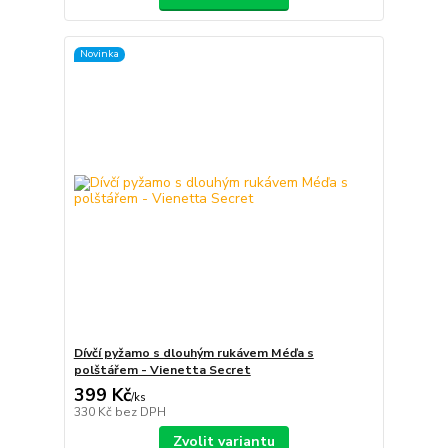
Novinka
Dívčí pyžamo s dlouhým rukávem Méďa s
polštářem - Vienetta Secret
399 Kč
/
ks
330 Kč
bez DPH
Zvolit variantu