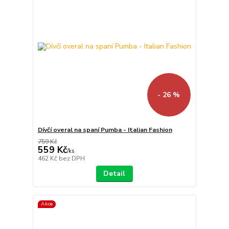
- 26 %
Dívčí overal na spaní Pumba - Italian Fashion
759 Kč
559 Kč
/
ks
462 Kč
bez DPH
Detail
Akce