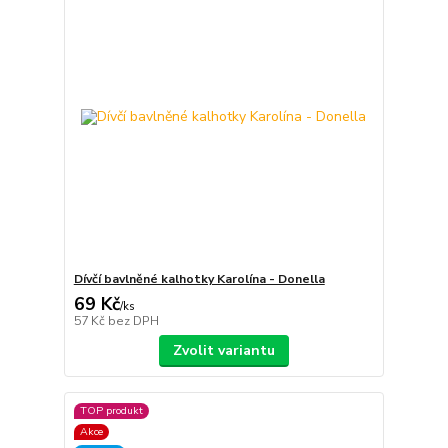
Dívčí bavlněné kalhotky Karolína - Donella
69 Kč
/
ks
57 Kč
bez DPH
Zvolit variantu
TOP produkt
Akce