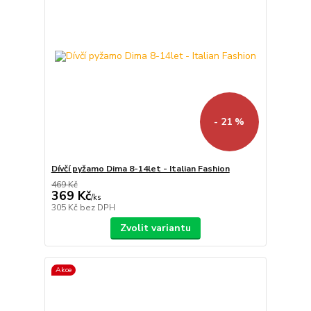
- 21 %
Dívčí pyžamo Dima 8-14let - Italian Fashion
469 Kč
369 Kč
/
ks
305 Kč
bez DPH
Zvolit variantu
Akce