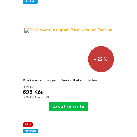
Novinka
- 22 %
Dívčí overal na spaní Bami - Italian Fashion
899 Kč
699 Kč
/
ks
578 Kč
bez DPH
Zvolit variantu
Akce
Novinka