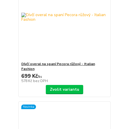
Dívčí overal na spaní Pecora růžový - Italian
Fashion
699 Kč
/
ks
578 Kč
bez DPH
Zvolit variantu
Novinka