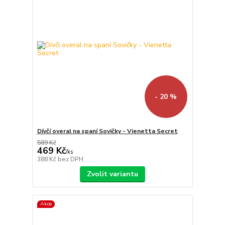
- 20 %
Dívčí overal na spaní Sovičky - Vienetta Secret
589 Kč
469 Kč
/
ks
388 Kč
bez DPH
Zvolit variantu
Akce