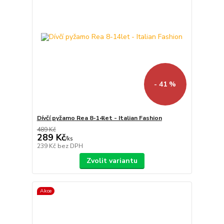
- 41 %
Dívčí pyžamo Rea 8-14let - Italian Fashion
489 Kč
289 Kč
/
ks
239 Kč
bez DPH
Zvolit variantu
Akce