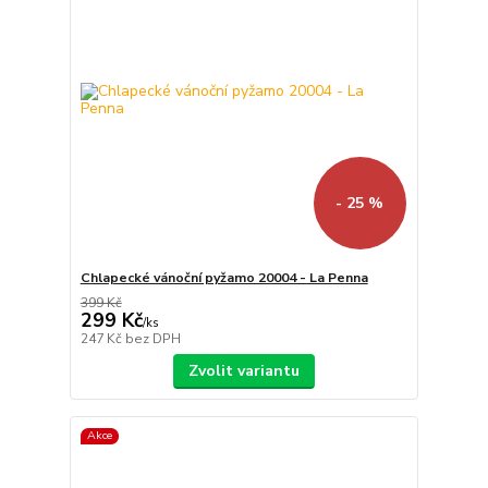
- 25 %
Chlapecké vánoční pyžamo 20004 - La Penna
399 Kč
299 Kč
/
ks
247 Kč
bez DPH
Zvolit variantu
Akce