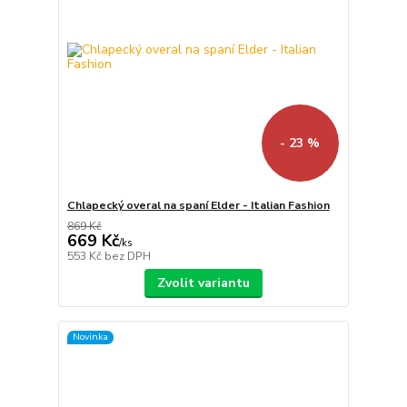
- 23 %
Chlapecký overal na spaní Elder - Italian Fashion
869 Kč
669 Kč
/
ks
553 Kč
bez DPH
Zvolit variantu
Novinka