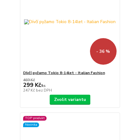
- 36 %
Dívčí pyžamo Tokio 8-14let - Italian Fashion
469 Kč
299 Kč
/
ks
247 Kč
bez DPH
Zvolit variantu
TOP produkt
Novinka