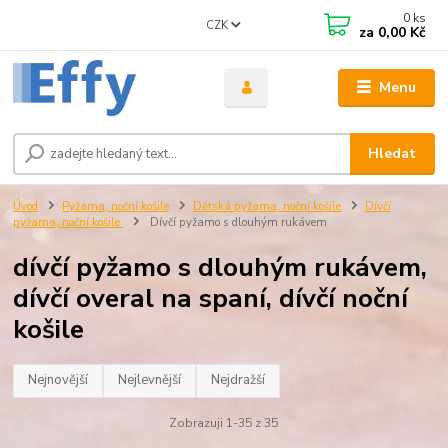
0
ks
CZK
za
0,00 Kč
Menu
Hledat
Úvod
Pyžama, noční košile
Dětská pyžama, noční košile
Dívčí
pyžama, noční košile
Dívčí pyžamo s dlouhým rukávem
dívčí pyžamo s dlouhým rukávem,
dívčí overal na spaní, dívčí noční
košile
Nejnovější
Nejlevnější
Nejdražší
Zobrazuji 1-35 z 35