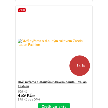
Akce
- 34 %
Dívčí pyžamo s dlouhým rukávem Zonda - Italian
Fashion
699 Kč
459 Kč
/
ks
379 Kč
bez DPH
Zvolit variantu