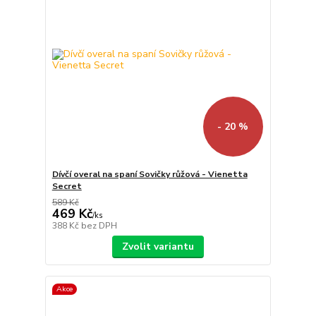
- 20 %
Dívčí overal na spaní Sovičky růžová - Vienetta
Secret
589 Kč
469 Kč
/
ks
388 Kč
bez DPH
Zvolit variantu
Akce