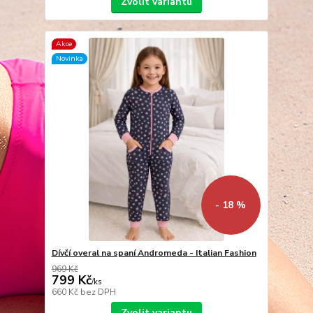
Zvolit variantu
Akce
Novinka
- 18 %
Dívčí overal na spaní Andromeda - Italian Fashion
969 Kč
799 Kč
/
ks
660 Kč
bez DPH
Zvolit variantu