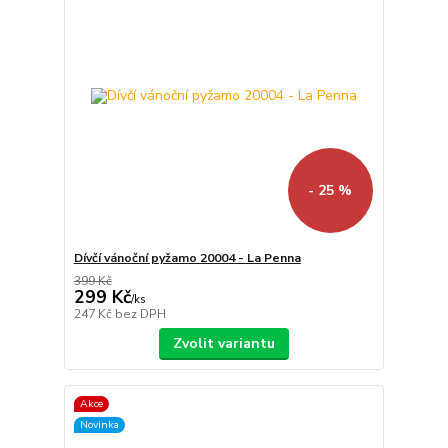
- 25 %
Dívčí vánoční pyžamo 20004 - La Penna
399 Kč
299 Kč
/
ks
247 Kč
bez DPH
Zvolit variantu
Akce
Novinka