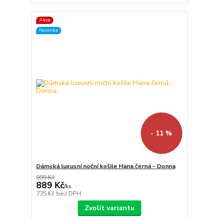
Akce
Novinka
- 11 %
Dámská luxusní noční košile Hana černá - Donna
999 Kč
889 Kč
/
ks
735 Kč
bez DPH
Zvolit variantu