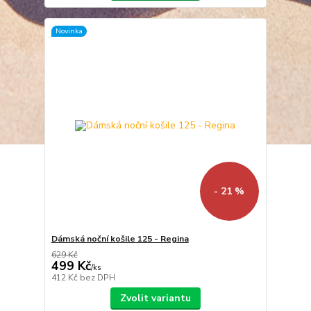
Novinka
- 21 %
Dámská noční košile 125 - Regina
629 Kč
499 Kč
/
ks
412 Kč
bez DPH
Zvolit variantu