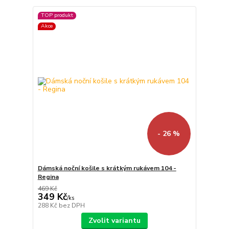
TOP produkt
Akce
- 26 %
Dámská noční košile s krátkým rukávem 104 -
Regina
469 Kč
349 Kč
/
ks
288 Kč
bez DPH
Zvolit variantu