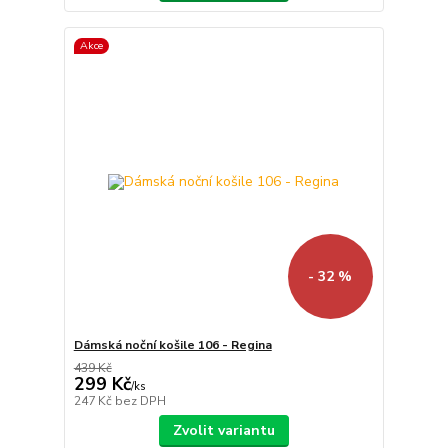
Akce
- 32 %
Dámská noční košile 106 - Regina
439 Kč
299 Kč
/
ks
247 Kč
bez DPH
Zvolit variantu