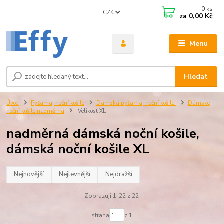
0
ks
CZK
za
0,00 Kč
Menu
Hledat
Úvod
Pyžama, noční košile
Dámská pyžama, noční košile
Dámské
noční košile nadměrná
Velikost XL
nadměrná dámská noční košile,
dámská noční košile XL
Nejnovější
Nejlevnější
Nejdražší
Zobrazuji 1-22 z 22
strana
z 1