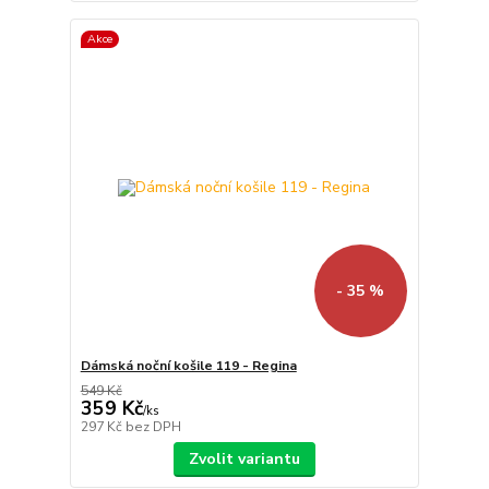
Akce
- 35 %
Dámská noční košile 119 - Regina
549 Kč
359 Kč
/
ks
297 Kč
bez DPH
Zvolit variantu