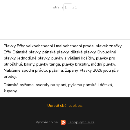
strana
z 1
Plavky Effy: velkoobchodní i maloobchodní prodej plavek značky
Effy. Dámské plavky, pánské plavky, dětské plavky. Dvoudílné
plavky, jednodílné plavky, plavky s většími košíčky, plavky pro
plnoštíhlé, bikiny, plavky tanga, plavky brazilky, módní plavky.
Nabízíme spodní prádlo, pyžama, župany. Plavky 2026 jsou již v
prodeji.
Dámská pyžama, overaly na spaní, pyžama pánská i dětská,
župany.
Upravit sběr cookies.
Vytvořeno na
Eshop-rychle.cz