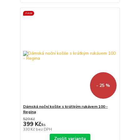
Akce
- 25 %
Dámská noční košile s krátkým rukávem 100 -
Regina
529 Kč
399 Kč
/
ks
330 Kč
bez DPH
Zvolit variantu