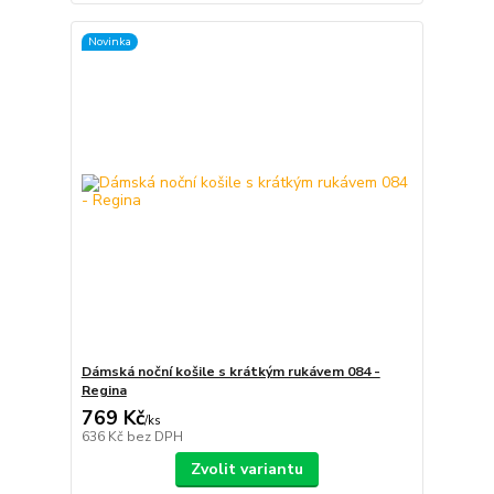
Novinka
Dámská noční košile s krátkým rukávem 084 -
Regina
769 Kč
/
ks
636 Kč
bez DPH
Zvolit variantu