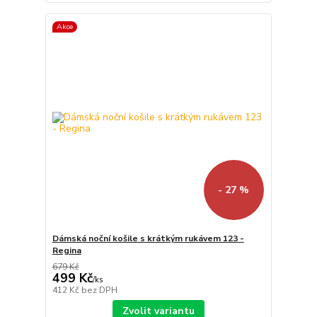
Akce
- 27 %
Dámská noční košile s krátkým rukávem 123 -
Regina
679 Kč
499 Kč
/
ks
412 Kč
bez DPH
Zvolit variantu