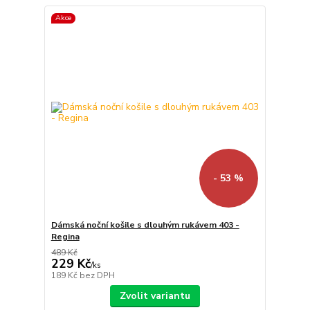
Akce
- 53 %
Dámská noční košile s dlouhým rukávem 403 -
Regina
489 Kč
229 Kč
/
ks
189 Kč
bez DPH
Zvolit variantu