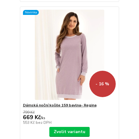
Novinka
- 16 %
Dámská noční košile 159 bavlna- Regina
799 Kč
669 Kč
/
ks
553 Kč
bez DPH
Zvolit variantu