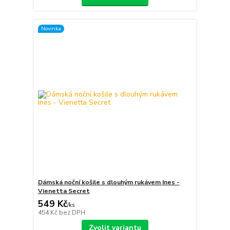
Novinka
Dámská noční košile s dlouhým rukávem Ines -
Vienetta Secret
549 Kč
/
ks
454 Kč
bez DPH
Zvolit variantu