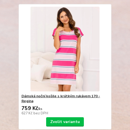
Dámská noční košile s krátkým rukávem 170 -
Regina
759 Kč
/
ks
627 Kč
bez DPH
Zvolit variantu