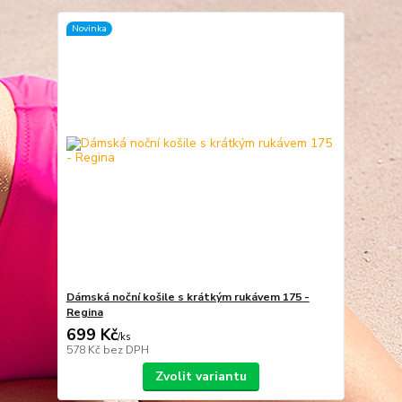
Novinka
Dámská noční košile s krátkým rukávem 175 -
Regina
699 Kč
/
ks
578 Kč
bez DPH
Zvolit variantu