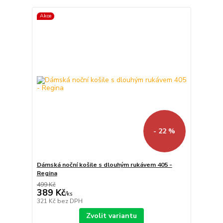
Akce
- 22 %
Dámská noční košile s dlouhým rukávem 405 -
Regina
499 Kč
389 Kč
/
ks
321 Kč
bez DPH
Zvolit variantu