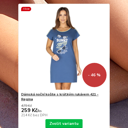
Akce
- 46 %
Dámská noční košile s krátkým rukávem 421 -
Regina
479 Kč
259 Kč
/
ks
214 Kč
bez DPH
Zvolit variantu