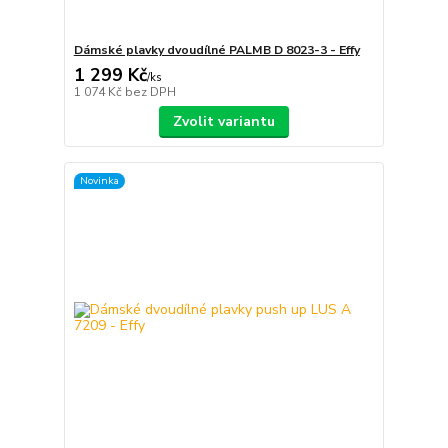
Dámské plavky dvoudílné PALMB D 8023-3 - Effy
1 299 Kč
/
ks
1 074 Kč
bez DPH
Zvolit variantu
Novinka