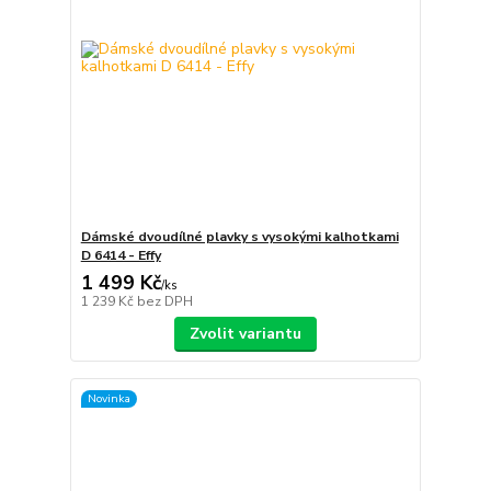
Dámské dvoudílné plavky s vysokými kalhotkami
D 6414 - Effy
1 499 Kč
/
ks
1 239 Kč
bez DPH
Zvolit variantu
Novinka