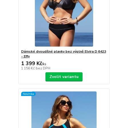
Dámské dvoudílné plavky bez výplně Elvira D 6423
- Effy
1 399 Kč
/
ks
1 156 Kč
bez DPH
Zvolit variantu
Novinka