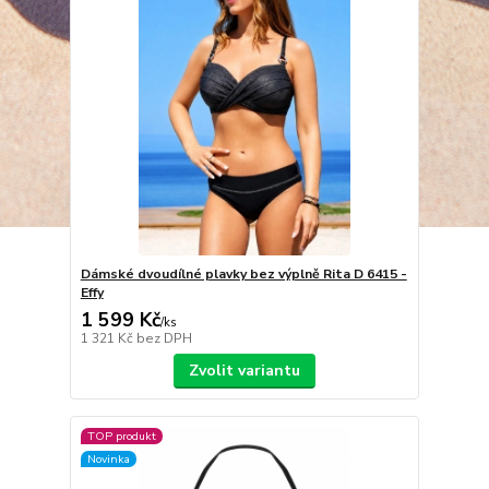
Dámské dvoudílné plavky bez výplně Rita D 6415 -
Effy
1 599 Kč
/
ks
1 321 Kč
bez DPH
Zvolit variantu
TOP produkt
Novinka