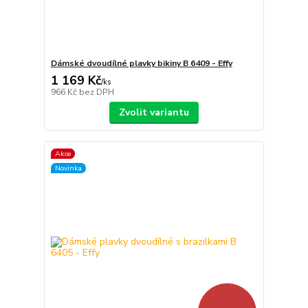
Dámské dvoudílné plavky bikiny B 6409 - Effy
1 169 Kč
/
ks
966 Kč
bez DPH
Zvolit variantu
Akce
Novinka