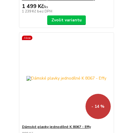
1 499 Kč
/
ks
1 239 Kč
bez DPH
Zvolit variantu
Akce
- 14 %
Dámské plavky jednodílné K 8067 - Effy