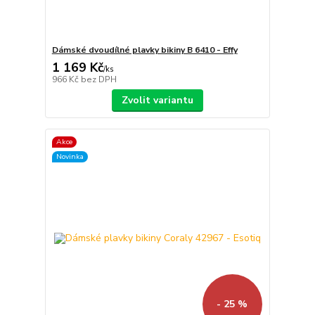
Dámské dvoudílné plavky bikiny B 6410 - Effy
1 169 Kč
/
ks
966 Kč
bez DPH
Zvolit variantu
Akce
Novinka
- 25 %