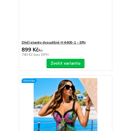
Dívčí plavky dvoudílné H 6405-1 - Effy
899 Kč
/
ks
743 Kč
bez DPH
Zvolit variantu
Novinka