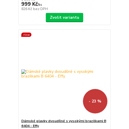
999 Kč
/
ks
826 Kč
bez DPH
Zvolit variantu
Akce
- 23 %
Dámské plavky dvoudílné s vysokými brazilkami B
6404 - Effy