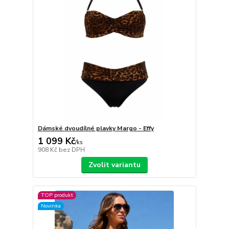
Dámské dvoudílné plavky Margo - Effy
1 099 Kč
/
ks
908 Kč
bez DPH
Zvolit variantu
TOP produkt
Novinka