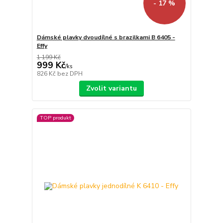
- 17 %
Dámské plavky dvoudílné s brazilkami B 6405 -
Effy
1 199 Kč
999 Kč
/
ks
826 Kč
bez DPH
Zvolit variantu
TOP produkt