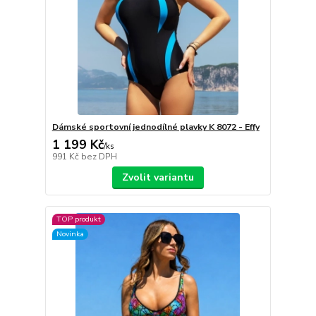
Dámské sportovní jednodílné plavky K 8072 - Effy
1 199 Kč
/
ks
991 Kč
bez DPH
Zvolit variantu
TOP produkt
Novinka