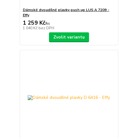
Dámské dvoudílné plavky push up LUS A 7209 -
Effy
1 259 Kč
/
ks
1 040 Kč
bez DPH
Zvolit variantu