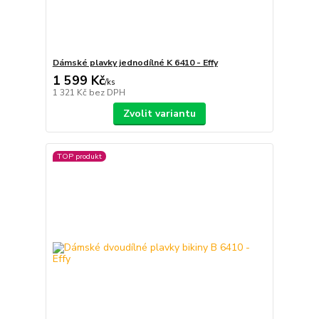
Dámské plavky jednodílné K 6410 - Effy
1 599 Kč
/
ks
1 321 Kč
bez DPH
Zvolit variantu
TOP produkt