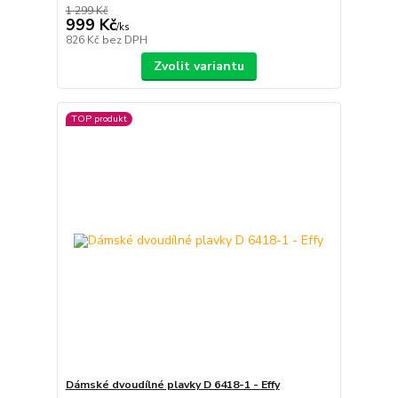
1 299 Kč
999 Kč
/
ks
826 Kč
bez DPH
Zvolit variantu
TOP produkt
Dámské dvoudílné plavky D 6418-1 - Effy