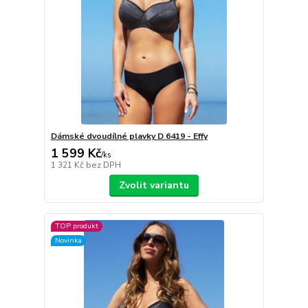
Dámské dvoudílné plavky D 6419 - Effy
1 599 Kč
/
ks
1 321 Kč
bez DPH
Zvolit variantu
TOP produkt
Novinka