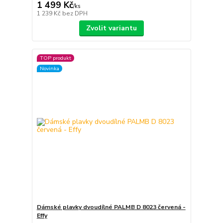
1 499 Kč
/
ks
1 239 Kč
bez DPH
Zvolit variantu
TOP produkt
Novinka
Dámské plavky dvoudílné PALMB D 8023 červená -
Effy