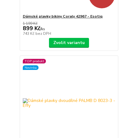
Dámské plavky bikiny Coraly 42967 - Esotiq
1 199 Kč
899 Kč
/
ks
743 Kč
bez DPH
Zvolit variantu
TOP produkt
Novinka