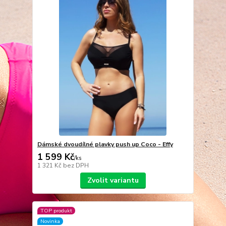
Dámské dvoudílné plavky push up Coco - Effy
1 599 Kč
/
ks
1 321 Kč
bez DPH
Zvolit variantu
TOP produkt
Novinka