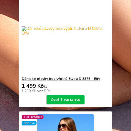
Dámské plavky bez výplně Elvira D 8375 - Effy
1 499 Kč
/
ks
1 239 Kč
bez DPH
Zvolit variantu
TOP produkt
Novinka