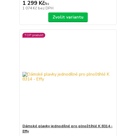
1 299 Kč
/
ks
1 074 Kč
bez DPH
Zvolit variantu
TOP produkt
Dámské plavky jednodílné pro plnoštíhlé K 8314 -
Effy