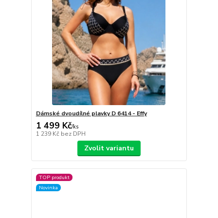
Dámské dvoudílné plavky D 6414 - Effy
1 499 Kč
/
ks
1 239 Kč
bez DPH
Zvolit variantu
TOP produkt
Novinka