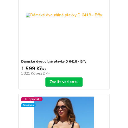
Dámské dvoudílné plavky D 6418 - Effy
1 599 Kč
/
ks
1 321 Kč
bez DPH
Zvolit variantu
TOP produkt
Novinka