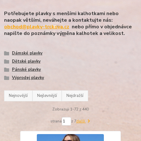
Potřebujete plavky s menšími kalhotkami nebo
naopak většími, neváhejte a kontaktujte nás:
obchod@plavky-trckova.cz
nebo přímo v objednávce
napište do poznámky výměna kalhotek a velikost.
Dámské plavky
Dětské plavky
Pánské plavky
Výprodej plavky
Nejnovější
Nejlevnější
Nejdražší
Zobrazuji 1-72 z 440
strana
z 7
další