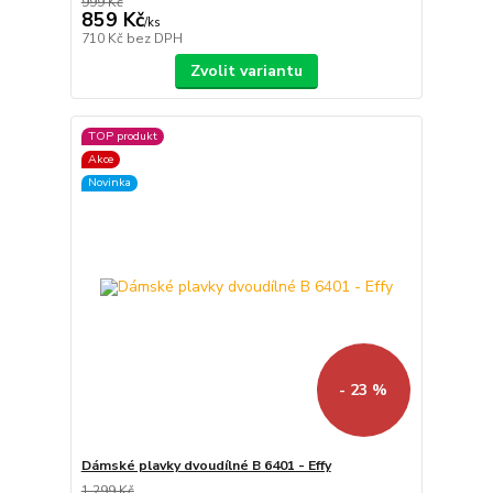
999 Kč
859 Kč
/
ks
710 Kč
bez DPH
Zvolit variantu
TOP produkt
Akce
Novinka
- 23 %
Dámské plavky dvoudílné B 6401 - Effy
1 299 Kč