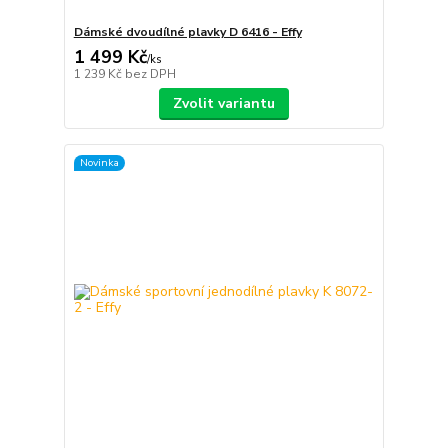
Dámské dvoudílné plavky D 6416 - Effy
1 499 Kč
/
ks
1 239 Kč
bez DPH
Zvolit variantu
Novinka