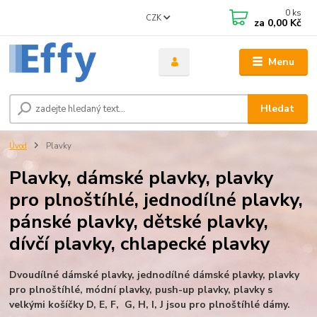
0
ks
CZK
za
0,00 Kč
Menu
Hledat
Úvod
Plavky
Plavky, dámské plavky, plavky
pro plnoštíhlé, jednodílné plavky,
pánské plavky, dětské plavky,
dívčí plavky, chlapecké plavky
Dvoudílné dámské plavky, jednodílné dámské plavky, plavky
pro plnoštíhlé, módní plavky, push-up plavky, plavky s
velkými košíčky D, E, F, G, H, I, J jsou pro plnoštíhlé dámy.