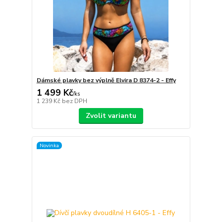
Dámské plavky bez výplně Elvira D 8374-2 - Effy
1 499 Kč
/
ks
1 239 Kč
bez DPH
Zvolit variantu
Novinka