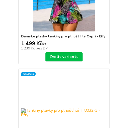
Dámské plavky tankiny pro plnoštíhlé Capri - Effy
1 499 Kč
/
ks
1 239 Kč
bez DPH
Zvolit variantu
Novinka