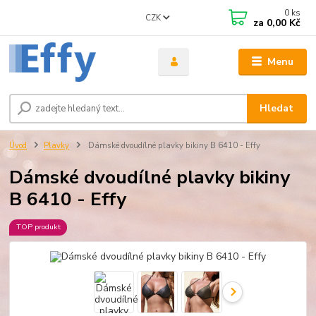
0
ks
CZK
za
0,00 Kč
Menu
Hledat
Úvod
Plavky
Dámské dvoudílné plavky bikiny B 6410 - Effy
Dámské dvoudílné plavky bikiny
B 6410 - Effy
TOP produkt