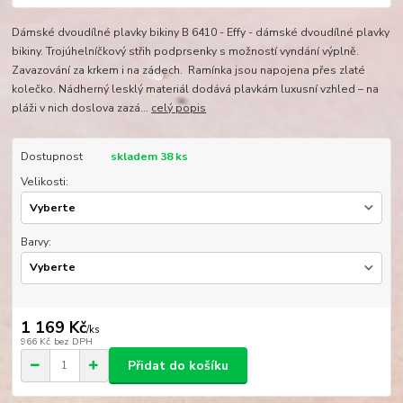
Dámské dvoudílné plavky bikiny B 6410 - Effy - dámské dvoudílné plavky
bikiny. Trojúhelníčkový střih podprsenky s možností vyndání výplně.
Zavazování za krkem i na zádech. Ramínka jsou napojena přes zlaté
kolečko. Nádherný lesklý materiál dodává plavkám luxusní vzhled – na
pláži v nich doslova zazá...
celý popis
Dostupnost
skladem 38 ks
Velikosti:
Barvy:
1 169 Kč
/
ks
966 Kč
bez DPH
Přidat do košíku