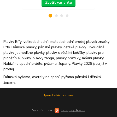
Zvolit variantu
Plavky Effy: velkoobchodní i maloobchodní prodej plavek značky
Effy. Dámské plavky, pánské plavky, dětské plavky. Dvoudílné
plavky, jednodílné plavky, plavky s většími košíčky, plavky pro
plnoštíhlé, bikiny, plavky tanga, plavky brazilky, módní plavky.
Nabízíme spodní prádlo, pyžama, župany. Plavky 2026 jsou již v
prodeji.
Dámská pyžama, overaly na spaní, pyžama pánská i dětská,
župany.
Upravit sběr cookies.
Vytvořeno na
Eshop-rychle.cz