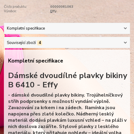
Číslo produktu:
00000061063
Výrobce:
Effy
Kompletní specifikace
Související zboží
4
Kompletní specifikace
Dámské dvoudílné plavky bikiny
B 6410 - Effy
- dámské dvoudílné plavky bikiny. Trojúhelníčkový
střih podprsenky s možností vyndání výplně.
Zavazování za krkem i na zádech. Ramínka jsou
napojena přes zlaté kolečko. Nádherný lesklý
materiál dodává plavkám luxusní vzhled – na pláži v
nich doslova zazáříte. Stylové plavky z lesklého
materiálu, který přitahuje pohledy – ideální volba