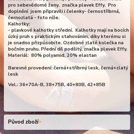
pro sebevědomé ženy. značka plavek Effy. Pro
doplnění jsem připravili i čelenky- černostříbrná,
černozlatá - foto níže.
Kalhotky:
- plavkové kalhotky střední. Kalhotky mají na bocích
úzký pruh s praktickým stahováním, díky kterému si
je snadno přizpůsobíte. Ozdobné zlaté kolečka na
bočním pruhu. Přední díl podšitý, značka plavek Effy.
Materiál:
80% polyamid, 20% elastan
Barevné provedení: černá+stříbrný lesk, černá+zlatý
lesk
Vel.: 36+70A-B, 38+75B, 40+80B, 42+85B
Původ zboží