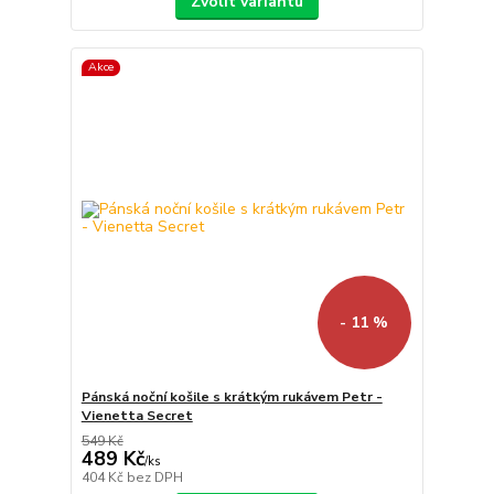
Zvolit variantu
Akce
- 11 %
Pánská noční košile s krátkým rukávem Petr -
Vienetta Secret
549 Kč
489 Kč
/
ks
404 Kč
bez DPH