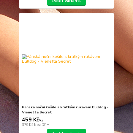
Zvolit variantu
Pánská noční košile s krátkým rukávem Bulldog -
Vienetta Secret
459 Kč
/
ks
379 Kč
bez DPH