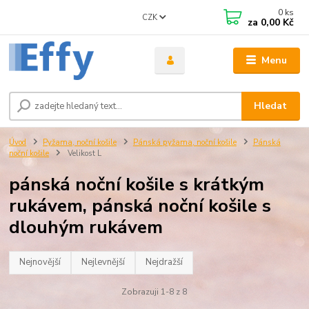
0
ks
CZK
za
0,00 Kč
Menu
Hledat
Úvod
Pyžama, noční košile
Pánská pyžama, noční košile
Pánská
noční košile
Velikost L
pánská noční košile s krátkým
rukávem, pánská noční košile s
dlouhým rukávem
Nejnovější
Nejlevnější
Nejdražší
Zobrazuji 1-8 z 8