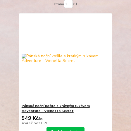
strana
z 1
Pánská noční košile s krátkým rukávem
Adventure - Vienetta Secret
549 Kč
/
ks
454 Kč
bez DPH