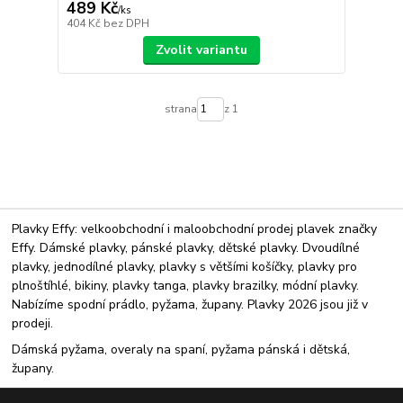
489 Kč
/
ks
404 Kč
bez DPH
Zvolit variantu
strana
z 1
Plavky Effy: velkoobchodní i maloobchodní prodej plavek značky
Effy. Dámské plavky, pánské plavky, dětské plavky. Dvoudílné
plavky, jednodílné plavky, plavky s většími košíčky, plavky pro
plnoštíhlé, bikiny, plavky tanga, plavky brazilky, módní plavky.
Nabízíme spodní prádlo, pyžama, župany. Plavky 2026 jsou již v
prodeji.
Dámská pyžama, overaly na spaní, pyžama pánská i dětská,
župany.