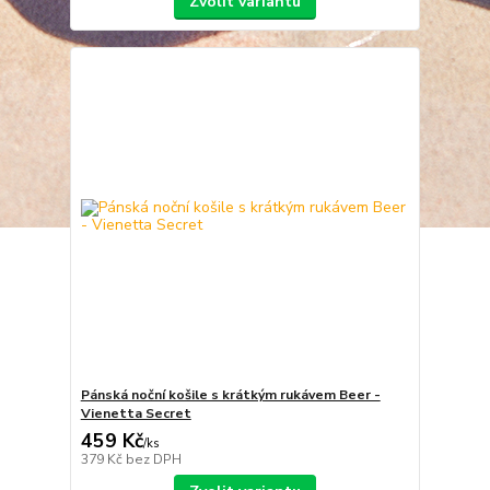
Zvolit variantu
Pánská noční košile s krátkým rukávem Beer -
Vienetta Secret
459 Kč
/
ks
379 Kč
bez DPH