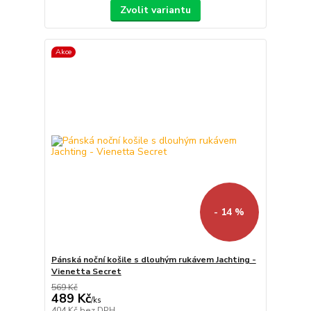
Zvolit variantu
Akce
- 14 %
Pánská noční košile s dlouhým rukávem Jachting -
Vienetta Secret
569 Kč
489 Kč
/
ks
404 Kč
bez DPH