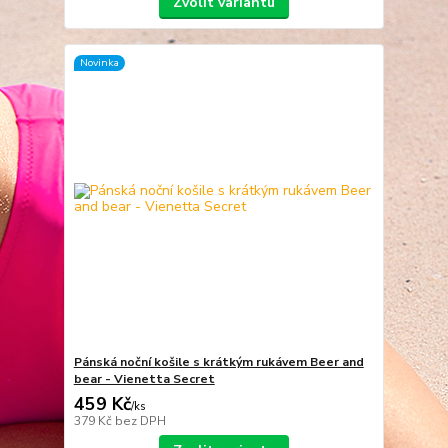
Zvolit variantu
Novinka
Pánská noční košile s krátkým rukávem Beer and
bear - Vienetta Secret
459 Kč
/
ks
379 Kč
bez DPH