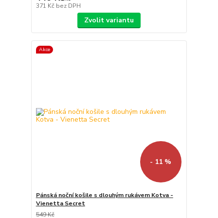
371 Kč
bez DPH
Zvolit variantu
Akce
- 11 %
Pánská noční košile s dlouhým rukávem Kotva -
Vienetta Secret
549 Kč