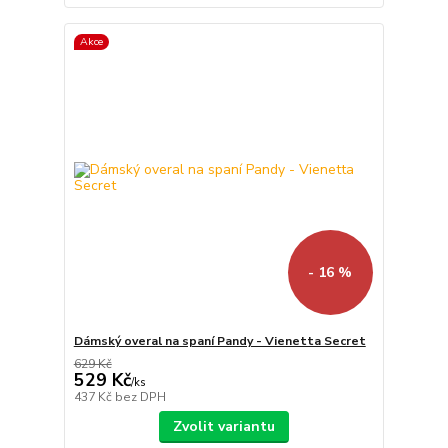
Akce
- 16 %
Dámský overal na spaní Pandy - Vienetta Secret
629 Kč
529 Kč
/
ks
437 Kč
bez DPH
Zvolit variantu