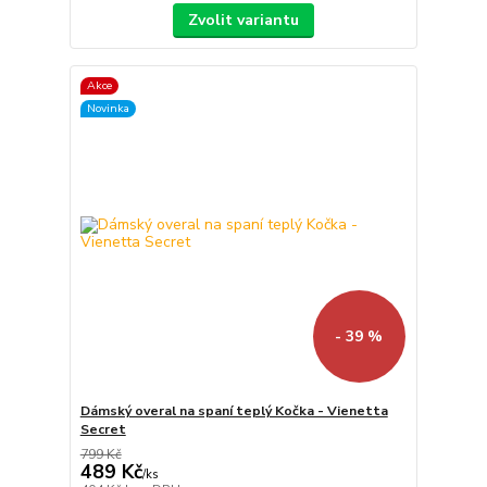
Zvolit variantu
Akce
Novinka
- 39 %
Dámský overal na spaní teplý Kočka - Vienetta
Secret
799 Kč
489 Kč
/
ks