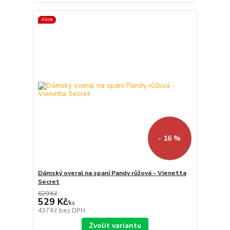
Akce
- 16 %
Dámský overal na spaní Pandy růžová - Vienetta
Secret
629 Kč
529 Kč
/
ks
437 Kč
bez DPH
Zvolit variantu