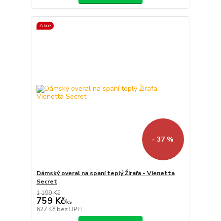
Akce
- 37 %
Dámský overal na spaní teplý Žirafa - Vienetta
Secret
1 199 Kč
759 Kč
/
ks
627 Kč
bez DPH