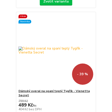
Zvolit variantu
Akce
Novinka
- 39 %
Dámský overal na spaní teplý Tygřík - Vienetta
Secret
799 Kč
489 Kč
/
ks
404 Kč
bez DPH