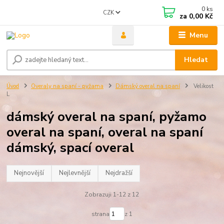
0
ks
CZK
za
0,00 Kč
Menu
Hledat
Úvod
Overaly na spaní - pyžama
Dámský overal na spaní
Velikost
L
dámský overal na spaní, pyžamo
overal na spaní, overal na spaní
dámský, spací overal
Nejnovější
Nejlevnější
Nejdražší
Zobrazuji 1-12 z 12
strana
z 1