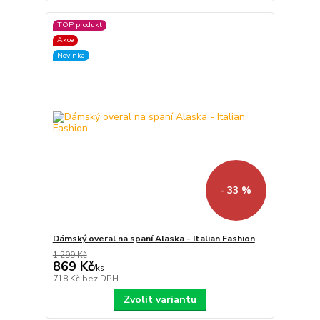
TOP produkt
Akce
Novinka
- 33 %
Dámský overal na spaní Alaska - Italian Fashion
1 299 Kč
869 Kč
/
ks
718 Kč
bez DPH
Zvolit variantu