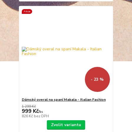
Akce
- 23 %
Dámský overal na spaní Makala - Italian Fashion
1 299 Kč
999 Kč
/
ks
826 Kč
bez DPH
Zvolit variantu