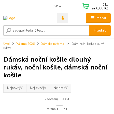
0
ks
CZK
za
0,00 Kč
Menu
Hledat
Úvod
Pyžama 2026
Dámská pyžama
Dám.noční košile dlouhý
rukáv
Dámská noční košile dlouhý
rukáv, noční košile, dámská noční
košile
Nejnovější
Nejlevnější
Nejdražší
Zobrazuji 1-4 z 4
strana
z 1