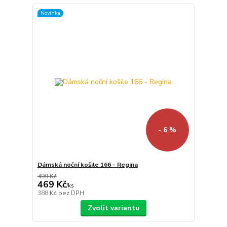
Novinka
- 6 %
Dámská noční košile 166 - Regina
499 Kč
469 Kč
/
ks
388 Kč
bez DPH
Zvolit variantu