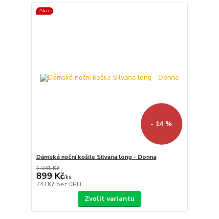
Akce
- 14 %
Dámská noční košile Silvana long - Donna
1 041 Kč
899 Kč
/
ks
743 Kč
bez DPH
Zvolit variantu