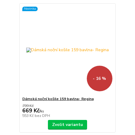
Novinka
- 16 %
Dámská noční košile 159 bavlna- Regina
799 Kč
669 Kč
/
ks
553 Kč
bez DPH
Zvolit variantu