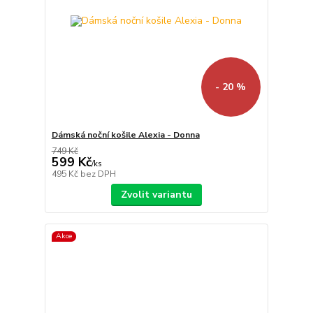
- 20 %
Dámská noční košile Alexia - Donna
749 Kč
599 Kč
/
ks
495 Kč
bez DPH
Zvolit variantu
Akce