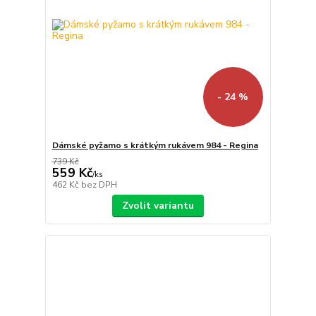
- 24 %
Dámské pyžamo s krátkým rukávem 984 - Regina
739 Kč
559 Kč
/
ks
462 Kč
bez DPH
Zvolit variantu