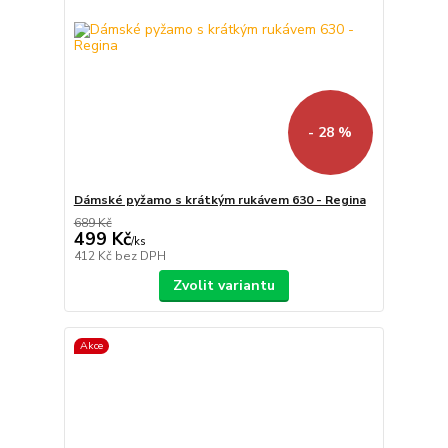
- 28 %
Dámské pyžamo s krátkým rukávem 630 - Regina
689 Kč
499 Kč
/
ks
412 Kč
bez DPH
Zvolit variantu
Akce