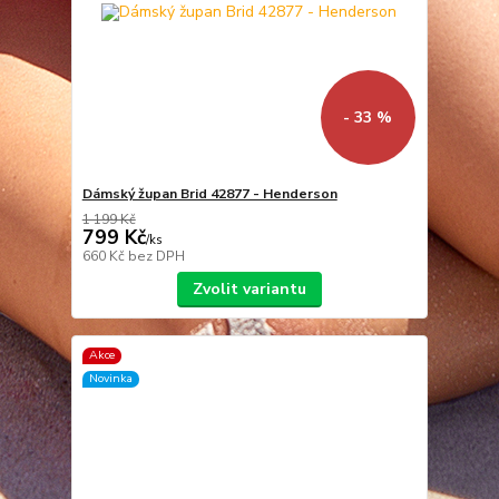
- 33 %
Dámský župan Brid 42877 - Henderson
1 199 Kč
799 Kč
/
ks
660 Kč
bez DPH
Zvolit variantu
Akce
Novinka