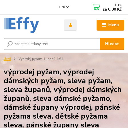
0
ks
CZK
za
0,00 Kč
Menu
Hledat
Úvod
Výprodej pyžam, županů, košil
výprodej pyžam, výprodej
dámských pyžam, sleva pyžam,
sleva županů, výprodej dámských
županů, sleva dámské pyžamo,
dámské župany výprodej, pánské
pyžama sleva, dětské pyžama
sleva, pánské župany sleva