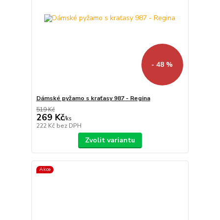
- 48 %
Dámské pyžamo s kraťasy 987 - Regina
519 Kč
269 Kč
/
ks
222 Kč
bez DPH
Zvolit variantu
Akce