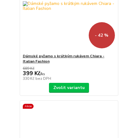
- 42 %
Dámské pyžamo s krátkým rukávem Chiara -
Italian Fashion
689 Kč
399 Kč
/
ks
330 Kč
bez DPH
Zvolit variantu
Akce