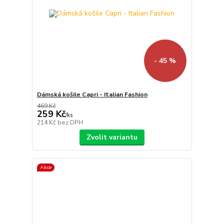
- 45 %
Dámská košile Capri - Italian Fashion
469 Kč
259 Kč
/
ks
214 Kč
bez DPH
Zvolit variantu
Akce