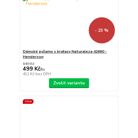
- 23 %
Dámské pyžamo s kraťasy Naturaleza 42660 -
Henderson
649 Kč
499 Kč
/
ks
412 Kč
bez DPH
Zvolit variantu
Akce