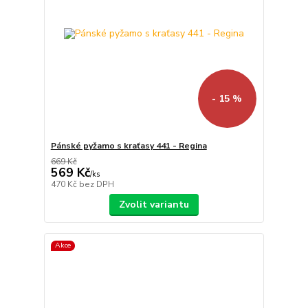
- 15 %
Pánské pyžamo s kraťasy 441 - Regina
669 Kč
569 Kč
/
ks
470 Kč
bez DPH
Zvolit variantu
Akce