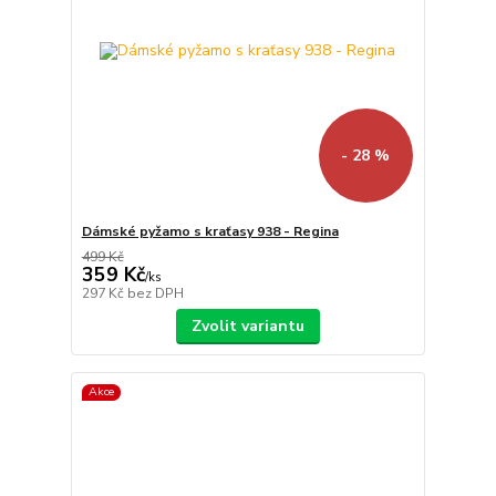
- 28 %
Dámské pyžamo s kraťasy 938 - Regina
499 Kč
359 Kč
/
ks
297 Kč
bez DPH
Zvolit variantu
Akce