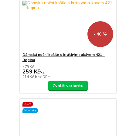
- 46 %
Dámská noční košile s krátkým rukávem 421 -
Regina
479 Kč
259 Kč
/
ks
214 Kč
bez DPH
Zvolit variantu
Akce
Novinka