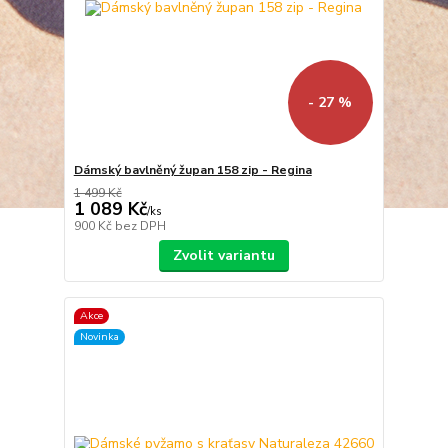
- 27 %
Dámský bavlněný župan 158 zip - Regina
1 499 Kč
1 089 Kč
/
ks
900 Kč
bez DPH
Zvolit variantu
Akce
Novinka