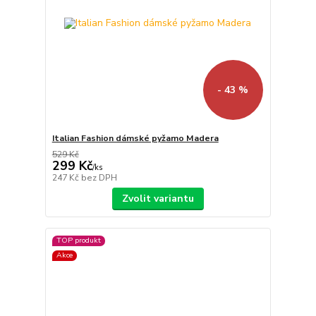
- 43 %
Italian Fashion dámské pyžamo Madera
529 Kč
299 Kč
/
ks
247 Kč
bez DPH
Zvolit variantu
TOP produkt
Akce