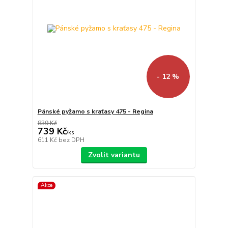
- 12 %
Pánské pyžamo s kraťasy 475 - Regina
839 Kč
739 Kč
/
ks
611 Kč
bez DPH
Zvolit variantu
Akce