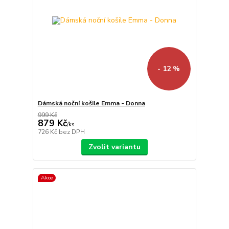
- 12 %
Dámská noční košile Emma - Donna
999 Kč
879 Kč
/
ks
726 Kč
bez DPH
Zvolit variantu
Akce