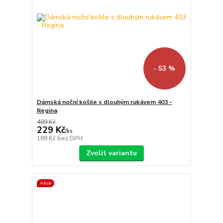
- 53 %
Dámská noční košile s dlouhým rukávem 403 -
Regina
489 Kč
229 Kč
/
ks
189 Kč
bez DPH
Zvolit variantu
Akce