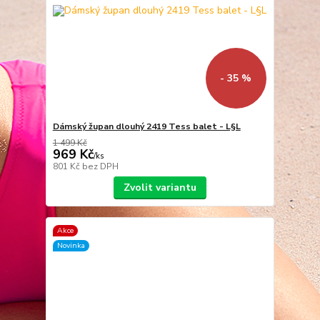
- 35 %
Dámský župan dlouhý 2419 Tess balet - L§L
1 499 Kč
969 Kč
/
ks
801 Kč
bez DPH
Zvolit variantu
Akce
Novinka