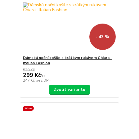
- 43 %
Dámská noční košile s krátkým rukávem Chiara -
Italian Fashion
529 Kč
299 Kč
/
ks
247 Kč
bez DPH
Zvolit variantu
Akce