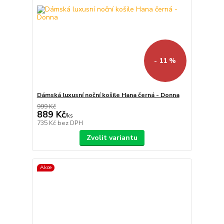
- 11 %
Dámská luxusní noční košile Hana černá - Donna
999 Kč
889 Kč
/
ks
735 Kč
bez DPH
Zvolit variantu
Akce