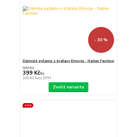
- 30 %
Dámské pyžamo s kraťasy Emocja - Italian Fashion
569 Kč
399 Kč
/
ks
330 Kč
bez DPH
Zvolit variantu
Akce