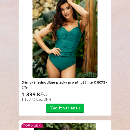
Dámské jednodílné plavky pro plnoštíhlé K 8073 -
Effy
1 399 Kč
/
ks
1 156 Kč
bez DPH
Zvolit variantu
TOP produkt