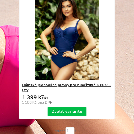
Dámské jednodílné plavky pro plnoštíhlé K 8073 -
Effy
1 399 Kč
/
ks
1 156 Kč
bez DPH
Zvolit variantu
strana
z 1