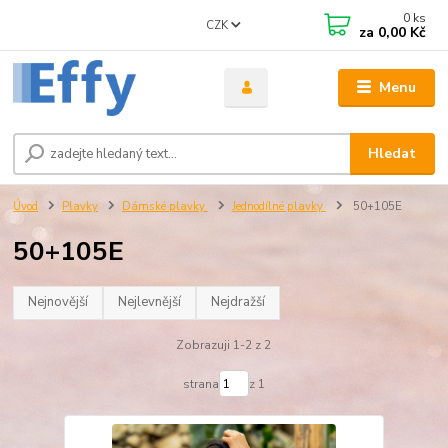
0
ks
CZK
za
0,00 Kč
Menu
Hledat
Úvod
Plavky
Dámské plavky
Jednodílné plavky
50+105E
50+105E
Nejnovější
Nejlevnější
Nejdražší
Zobrazuji 1-2 z 2
strana
z 1