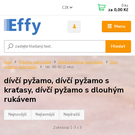
0
ks
CZK
za
0,00 Kč
Menu
Hledat
Úvod
Pyžama, noční košile
Dětská pyžama, noční košile
Dívčí
pyžama, noční košile
Vel: 86-92 (2 roky)
dívčí pyžamo, dívčí pyžamo s
kraťasy, dívčí pyžamo s dlouhým
rukávem
Nejnovější
Nejlevnější
Nejdražší
Zobrazuji 1-3 z 3