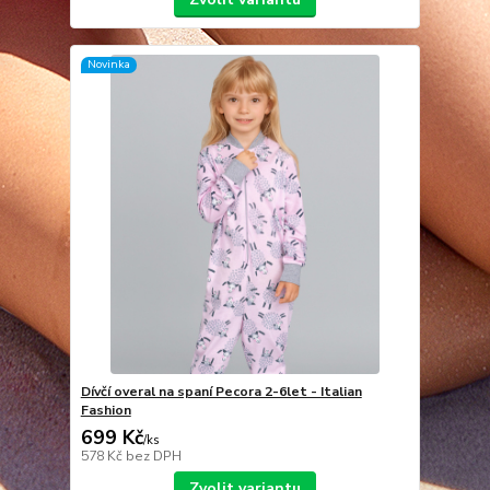
Novinka
Dívčí overal na spaní Pecora 2-6let - Italian
Fashion
699 Kč
/
ks
578 Kč
bez DPH
Zvolit variantu