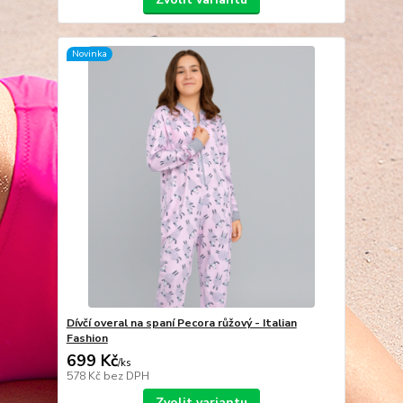
Novinka
Dívčí overal na spaní Pecora růžový - Italian
Fashion
699 Kč
/
ks
578 Kč
bez DPH
Zvolit variantu