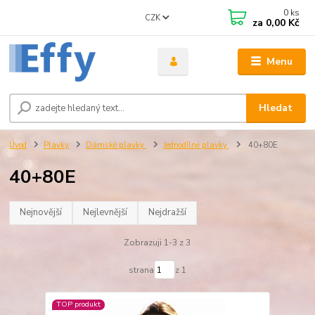
0
ks
CZK
za
0,00 Kč
Menu
Hledat
Úvod
Plavky
Dámské plavky
Jednodílné plavky
40+80E
40+80E
Nejnovější
Nejlevnější
Nejdražší
Zobrazuji 1-3 z 3
strana
z 1
TOP produkt