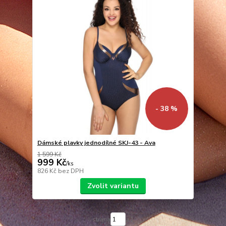
- 38 %
Dámské plavky jednodílné SKJ-43 - Ava
1 599 Kč
999 Kč
/
ks
826 Kč
bez DPH
Zvolit variantu
strana
z 1