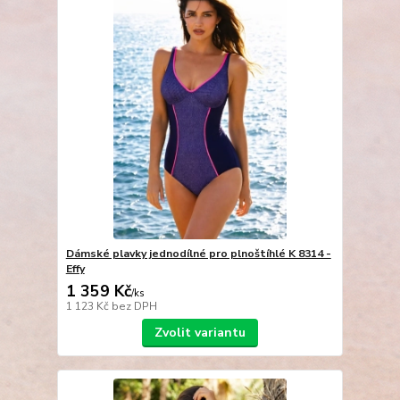
Dámské plavky jednodílné pro plnoštíhlé K 8314 -
Effy
1 359 Kč
/
ks
1 123 Kč
bez DPH
Zvolit variantu