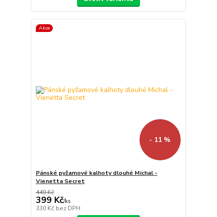
Akce
- 11 %
Pánské pyžamové kalhoty dlouhé Michal -
Vienetta Secret
449 Kč
399 Kč
/
ks
330 Kč
bez DPH