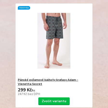
Novinka
Pánské pyžamové kalhoty kraťasy Adam -
Vienetta Secret
299 Kč
/
ks
247 Kč
bez DPH
Zvolit variantu