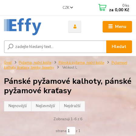
0
ks
CZK
za
0,00 Kč
Menu
Hledat
Úvod
Pyžama, noční košile
Pánská pyžama, noční košile
Pyžamové
kalhoty, kraťasy, trenky, boxerky
Velikost L
Pánské pyžamové kalhoty, pánské
pyžamové kraťasy
Nejnovější
Nejlevnější
Nejdražší
Zobrazuji 1-6 z 6
strana
z 1