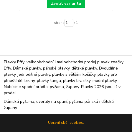
Zvolit variantu
strana
z 1
Plavky Effy: velkoobchodní i maloobchodní prodej plavek značky
Effy. Dámské plavky, pánské plavky, dětské plavky. Dvoudílné
plavky, jednodílné plavky, plavky s většími košíčky, plavky pro
plnoštíhlé, bikiny, plavky tanga, plavky brazilky, módní plavky.
Nabízíme spodní prádlo, pyžama, župany. Plavky 2026 jsou již v
prodeji.
Dámská pyžama, overaly na spaní, pyžama pánská i dětská,
župany.
Upravit sběr cookies.