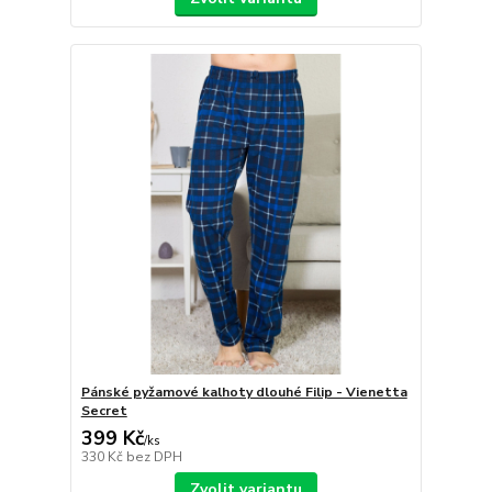
Pánské pyžamové kalhoty dlouhé Filip - Vienetta
Secret
399 Kč
/
ks
330 Kč
bez DPH
Zvolit variantu