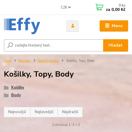
0
ks
CZK
za
0,00 Kč
Menu
Hledat
Úvod
Novinky
Spodní prádlo
Košilky, Topy, Body
Košilky, Topy, Body
Košilky
Body
Nejnovější
Nejlevnější
Nejdražší
Zobrazuji 1-3 z 3