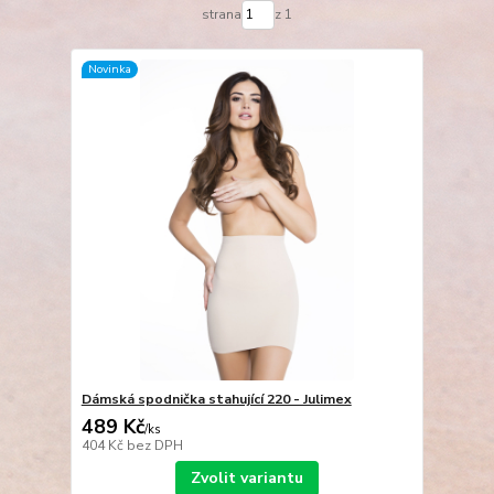
strana
z 1
Novinka
Dámská spodnička stahující 220 - Julimex
489 Kč
/
ks
404 Kč
bez DPH
Zvolit variantu