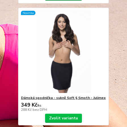
Novinka
Dámská spodnička - sukně Soft § Smoth - Julimex
349 Kč
/
ks
288 Kč
bez DPH
Zvolit variantu