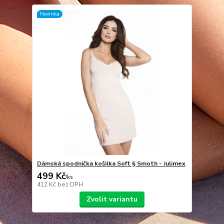
Novinka
Dámská spodnička košilka Soft § Smoth - Julimex
499 Kč
/
ks
412 Kč
bez DPH
Zvolit variantu