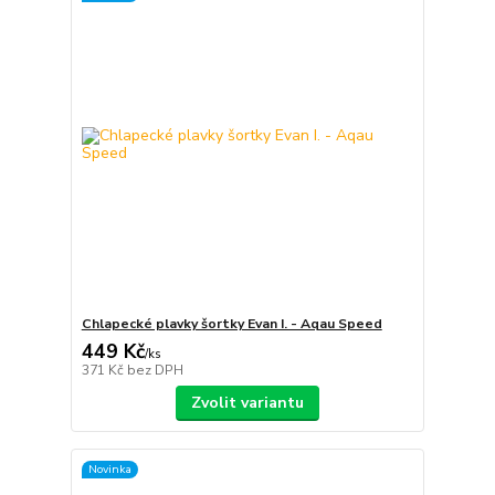
Chlapecké plavky šortky Evan I. - Aqau Speed
449 Kč
/
ks
371 Kč
bez DPH
Zvolit variantu
Novinka