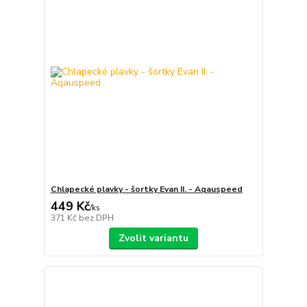
Chlapecké plavky - šortky Evan II. - Aqauspeed
449 Kč
/
ks
371 Kč
bez DPH
Zvolit variantu