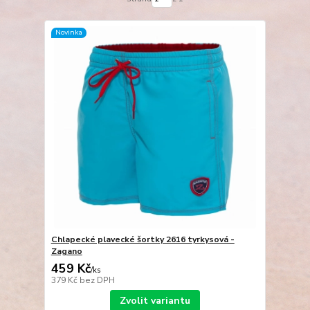
Novinka
Chlapecké plavecké šortky 2616 tyrkysová -
Zagano
459 Kč
/
ks
379 Kč
bez DPH
Zvolit variantu