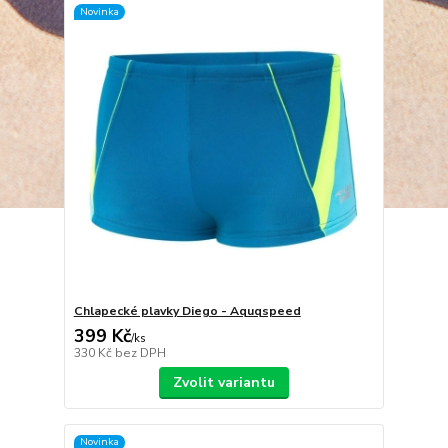
Novinka
Chlapecké plavky Diego - Aquqspeed
399 Kč
/
ks
330 Kč
bez DPH
Zvolit variantu
Novinka