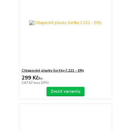
Chlapecké plavky šortky č.221 - Effy
299 Kč
/
ks
247 Kč
bez DPH
Zvolit variantu