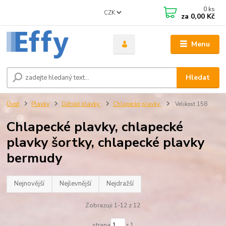
0
ks
CZK
za
0,00 Kč
Menu
Hledat
Úvod
Plavky
Dětské plavky
Chlapecké plavky
Velikost 158
Chlapecké plavky, chlapecké
plavky šortky, chlapecké plavky
bermudy
Nejnovější
Nejlevnější
Nejdražší
Zobrazuji 1-12 z 12
strana
z 1