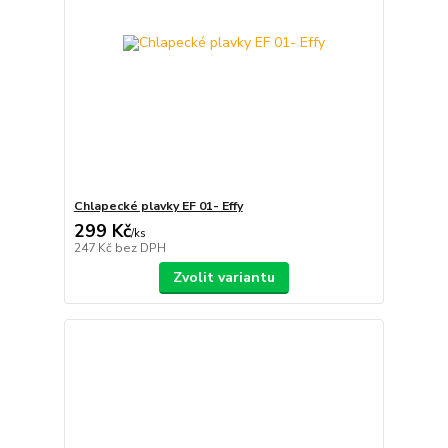
Chlapecké plavky EF 01- Effy
299 Kč
/
ks
247 Kč
bez DPH
Zvolit variantu