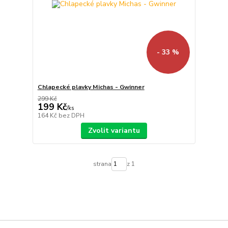
- 33 %
Chlapecké plavky Michas - Gwinner
299 Kč
199 Kč
/
ks
164 Kč
bez DPH
Zvolit variantu
strana
z 1