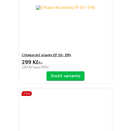
Chlapecké plavky EF 02- Effy
299 Kč
/
ks
247 Kč
bez DPH
Zvolit variantu
Akce