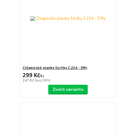
Chlapecké plavky šortky č.224 - Effy
299 Kč
/
ks
247 Kč
bez DPH
Zvolit variantu