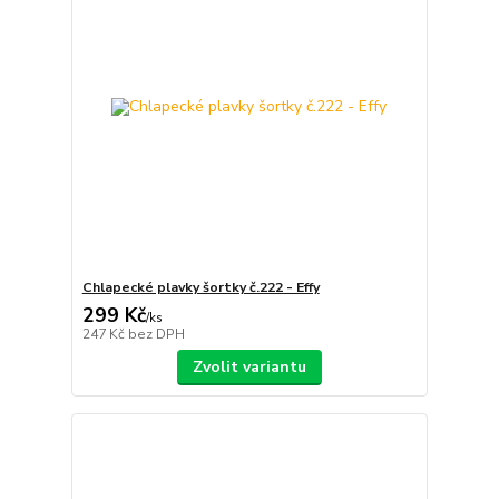
Chlapecké plavky šortky č.222 - Effy
299 Kč
/
ks
247 Kč
bez DPH
Zvolit variantu