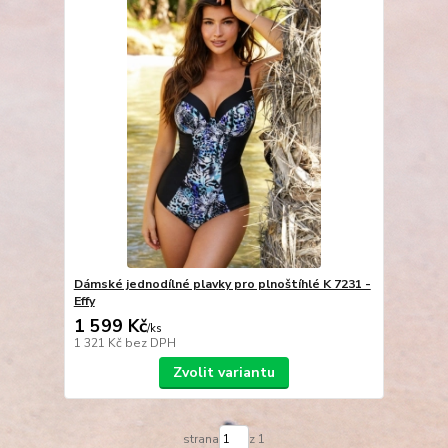
Dámské jednodílné plavky pro plnoštíhlé K 7231 -
Effy
1 599 Kč
/
ks
1 321 Kč
bez DPH
Zvolit variantu
strana
z 1