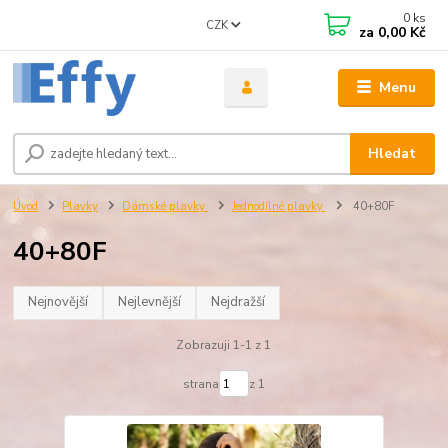
0
ks
CZK
za
0,00 Kč
Menu
Hledat
Úvod
Plavky
Dámské plavky
Jednodílné plavky
40+80F
40+80F
Nejnovější
Nejlevnější
Nejdražší
Zobrazuji 1-1 z 1
strana
z 1