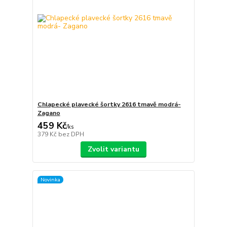
Chlapecké plavecké šortky 2616 tmavě modrá-
Zagano
459 Kč
/
ks
379 Kč
bez DPH
Zvolit variantu
Novinka