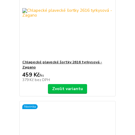
Chlapecké plavecké šortky 2616 tyrkysová -
Zagano
459 Kč
/
ks
379 Kč
bez DPH
Zvolit variantu
Novinka