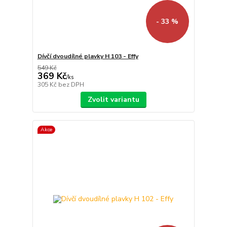
- 33 %
Dívčí dvoudílné plavky H 103 - Effy
549 Kč
369 Kč
/
ks
305 Kč
bez DPH
Zvolit variantu
Akce