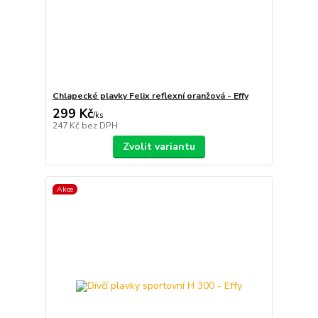
Chlapecké plavky Felix reflexní oranžová - Effy
299 Kč
/
ks
247 Kč
bez DPH
Zvolit variantu
Akce