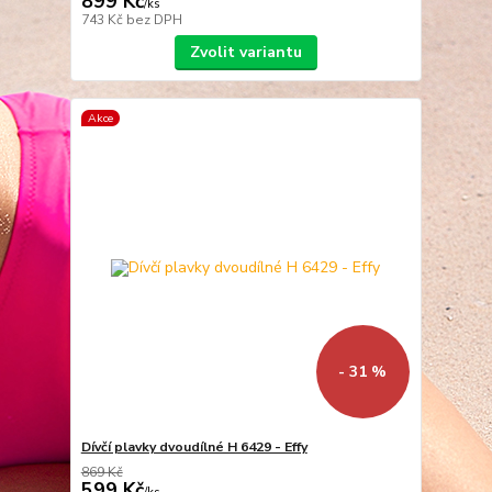
899 Kč
/
ks
743 Kč
bez DPH
Zvolit variantu
Akce
- 31 %
Dívčí plavky dvoudílné H 6429 - Effy
869 Kč
599 Kč