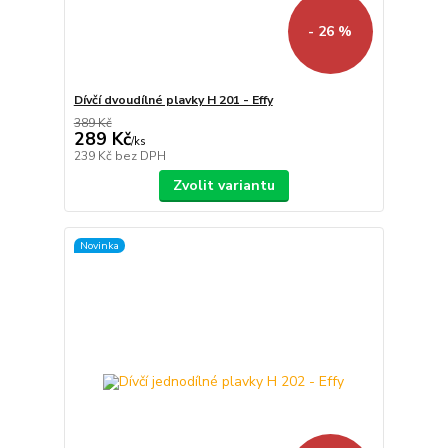
- 26 %
Dívčí dvoudílné plavky H 201 - Effy
389 Kč
289 Kč
/
ks
239 Kč
bez DPH
Zvolit variantu
Novinka