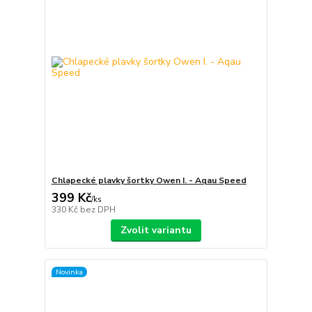
Chlapecké plavky šortky Owen I. - Aqau Speed
399 Kč
/
ks
330 Kč
bez DPH
Zvolit variantu
Novinka