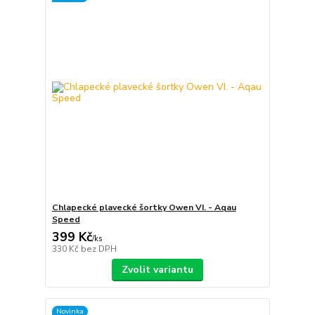
Chlapecké plavecké šortky Owen VI. - Aqau
Speed
399 Kč
/
ks
330 Kč
bez DPH
Zvolit variantu
Novinka