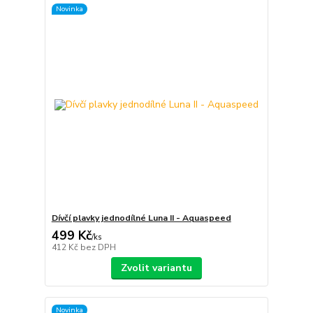
Novinka
Dívčí plavky jednodílné Luna II - Aquaspeed
499 Kč
/
ks
412 Kč
bez DPH
Zvolit variantu
Novinka