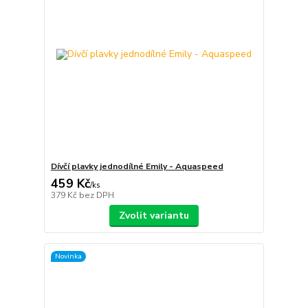
Dívčí plavky jednodílné Emily - Aquaspeed
459 Kč
/
ks
379 Kč
bez DPH
Zvolit variantu
Novinka