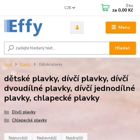
0
ks
CZK
za
0,00 Kč
Menu
Hledat
Úvod
Plavky
Dětské plavky
dětské plavky, dívčí plavky, dívčí
dvoudílné plavky, dívčí jednodílné
plavky, chlapecké plavky
Dívčí plavky
Chlapecké plavky
Nejnovější
Nejlevnější
Nejdražší