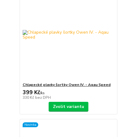
Chlapecké plavky šortky Owen IV. - Aqau Speed
399 Kč
/
ks
330 Kč
bez DPH
Zvolit variantu
Novinka