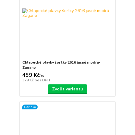
Chlapecké plavky šortky 2616 jasně modrá-
Zagano
459 Kč
/
ks
379 Kč
bez DPH
Zvolit variantu
Novinka