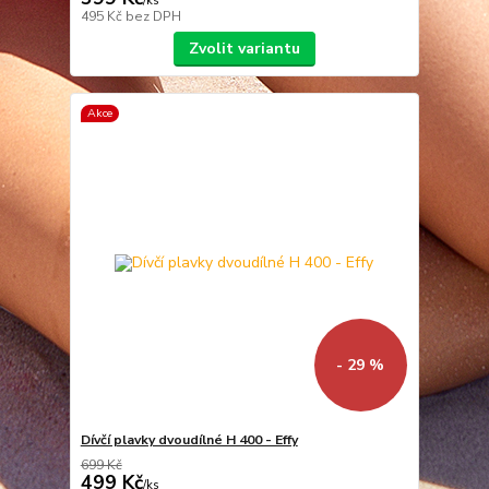
/
ks
495 Kč
bez DPH
Zvolit variantu
Akce
- 29 %
Dívčí plavky dvoudílné H 400 - Effy
699 Kč
499 Kč
/
ks