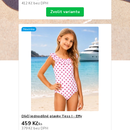
412 Kč
bez DPH
Zvolit variantu
Novinka
Dívčí jednodílné plavky Tess I - Effy
459 Kč
/
ks
379 Kč
bez DPH