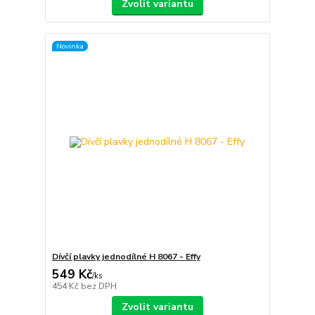
Zvolit variantu
Novinka
Dívčí plavky jednodílné H 8067 - Effy
549 Kč
/
ks
454 Kč
bez DPH
Zvolit variantu