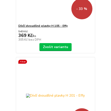
- 33 %
Dívčí dvoudílné plavky H 105 - Effy
549 Kč
369 Kč
/
ks
305 Kč
bez DPH
Zvolit variantu
Akce