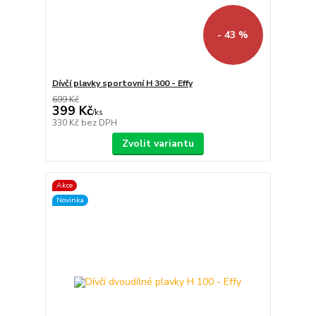
- 43 %
Dívčí plavky sportovní H 300 - Effy
699 Kč
399 Kč
/
ks
330 Kč
bez DPH
Zvolit variantu
Akce
Novinka