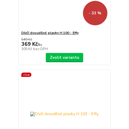
- 33 %
Dívčí dvoudílné plavky H 100 - Effy
549 Kč
369 Kč
/
ks
305 Kč
bez DPH
Zvolit variantu
Akce