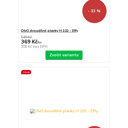
- 33 %
Dívčí dvoudílné plavky H 102 - Effy
549 Kč
369 Kč
/
ks
305 Kč
bez DPH
Zvolit variantu
Akce