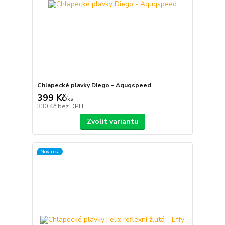
Chlapecké plavky Diego - Aquqspeed
399 Kč
/
ks
330 Kč
bez DPH
Zvolit variantu
Novinka