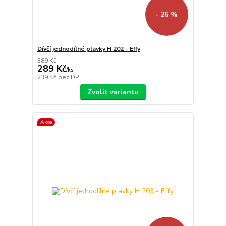
- 26 %
Dívčí jednodílné plavky H 202 - Effy
389 Kč
289 Kč
/
ks
239 Kč
bez DPH
Zvolit variantu
Akce