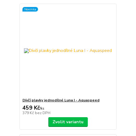
Novinka
Dívčí plavky jednodílné Luna I - Aquaspeed
459 Kč
/
ks
379 Kč
bez DPH
Zvolit variantu