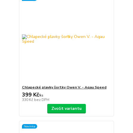
Chlapecké plavky šortky Owen V. - Aqau Speed
399 Kč
/
ks
330 Kč
bez DPH
Zvolit variantu
Novinka