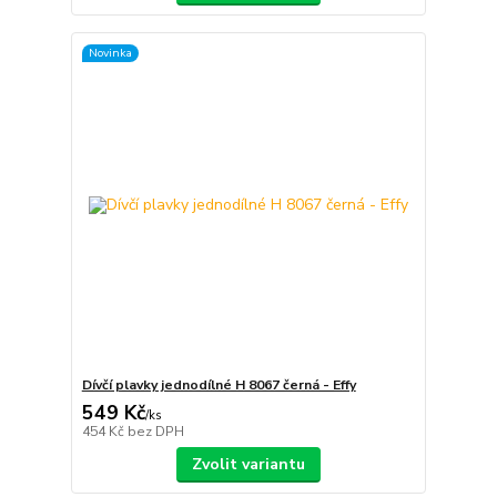
Novinka
Dívčí plavky jednodílné H 8067 černá - Effy
549 Kč
/
ks
454 Kč
bez DPH
Zvolit variantu