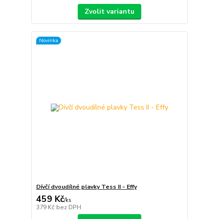
Zvolit variantu
Novinka
Dívčí dvoudílné plavky Tess II - Effy
459 Kč
/
ks
379 Kč
bez DPH