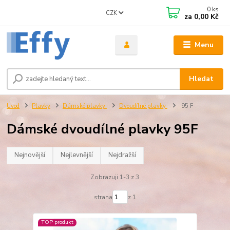
0
ks
CZK
za
0,00 Kč
Menu
Hledat
Úvod
Plavky
Dámské plavky
Dvoudílné plavky
95 F
Dámské dvoudílné plavky 95F
Nejnovější
Nejlevnější
Nejdražší
Zobrazuji 1-3 z 3
strana
z 1
TOP produkt