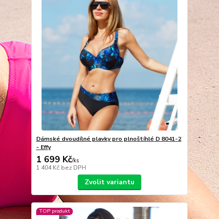
Dámské dvoudílné plavky pro plnoštíhlé D 8041-2
- Effy
1 699 Kč
/
ks
1 404 Kč
bez DPH
Zvolit variantu
TOP produkt