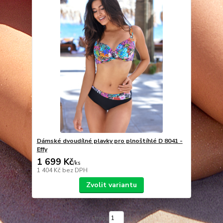
Dámské dvoudílné plavky pro plnoštíhlé D 8041 -
Effy
1 699 Kč
/
ks
1 404 Kč
bez DPH
Zvolit variantu
strana
z 1