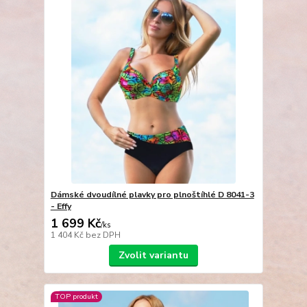
Dámské dvoudílné plavky pro plnoštíhlé D 8041-3
- Effy
1 699 Kč
/
ks
1 404 Kč
bez DPH
Zvolit variantu
TOP produkt