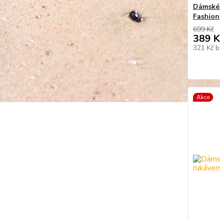
Dámské 
Fashion
699 Kč
389 K
321 Kč
b
Akce