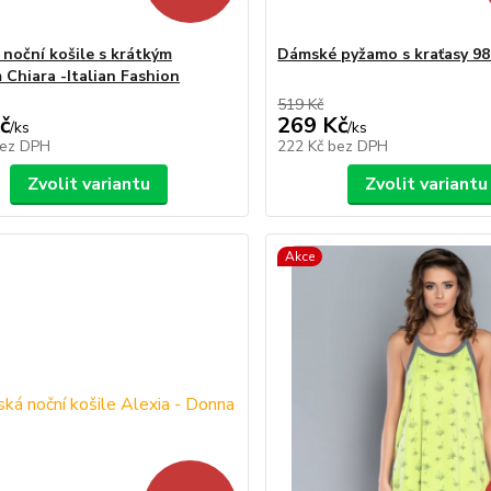
noční košile s krátkým
Dámské pyžamo s kraťasy 98
 Chiara -Italian Fashion
519 Kč
č
269 Kč
/
ks
/
ks
ez DPH
222 Kč
bez DPH
Zvolit variantu
Zvolit variantu
Akce