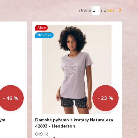
strana
z 2
další
Akce
Novinka
- 46 %
- 23 %
kým
Dámské pyžamo s kraťasy Naturaleza
42893 - Henderson
649 Kč