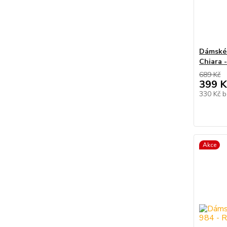
Dámské 
Chiara -
689 Kč
399 K
330 Kč
b
Akce