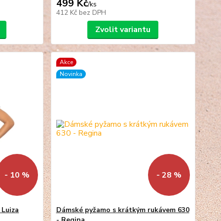
499 Kč
/
ks
412 Kč
bez DPH
Zvolit variantu
Akce
Novinka
- 10 %
- 28 %
 Luiza
Dámské pyžamo s krátkým rukávem 630
- Regina