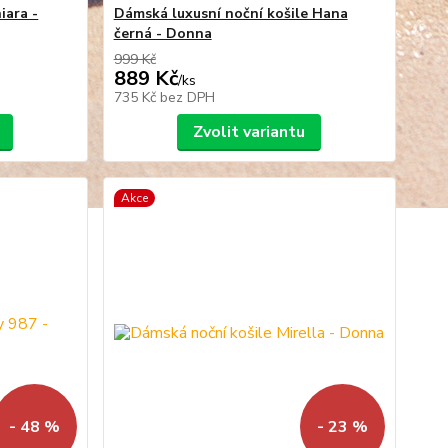
iara -
Dámská luxusní noční košile Hana
černá - Donna
999 Kč
889 Kč
/
ks
735 Kč
bez DPH
Zvolit variantu
Akce
- 48 %
- 23 %