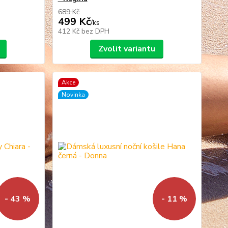
689 Kč
499 Kč
/
ks
412 Kč
bez DPH
Zvolit variantu
Akce
Novinka
- 43 %
- 11 %