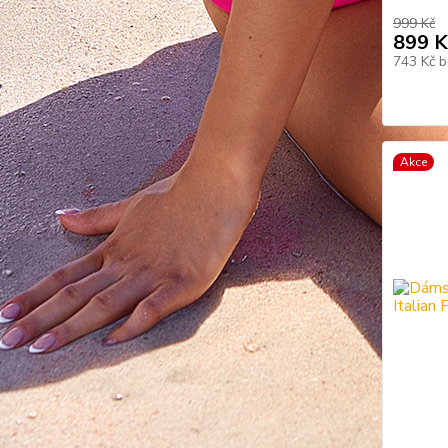
999 Kč
899 K
743 Kč
b
Akce