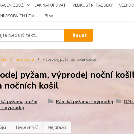
ÁCENÍ ZBOŽÍ
JAK NAKUPOVAT
VELIKOSTNÍ TABULKY
VELKO
NÍ OSOBNÍCH ÚDAJŮ
Blog
Hledat
yžama, noční košile
Výprodej pyžama, noční košile
odej pyžam, výprodej noční koši
a nočních košil
ká pyžama, noční
Pánská pyžama - výprodej
Děts
e - výprodej
jší
Nejlevnější
Nejdražší