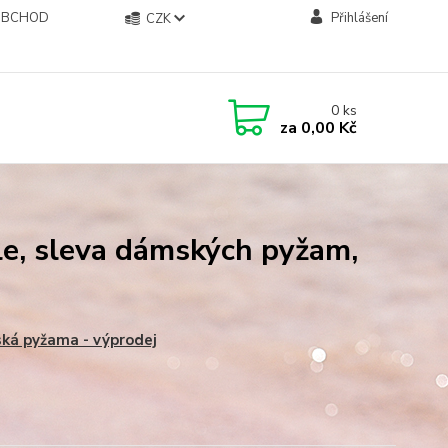
OBCHOD
Přihlášení
CZK
0
ks
za
0,00 Kč
le, sleva dámských pyžam,
ká pyžama - výprodej