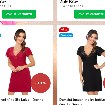
č
259 Kč
/
ks
/
ks
ez DPH
214 Kč
bez DPH
Zvolit variantu
Zvolit variantu
Akce
Novinka
- 10 %
noční košile Luiza - Donna
Dámská luxusní noční košile
černá - Donna