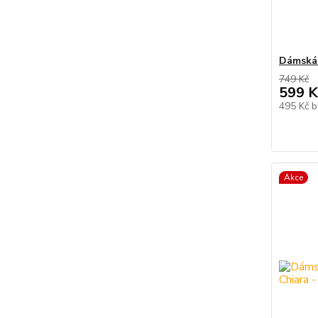
Dámská 
749 Kč
599 K
495 Kč
b
Akce