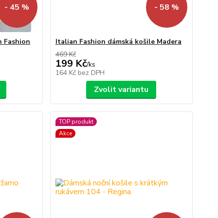
- 45 %
- 58 %
n Fashion
Italian Fashion dámská košile Madera
469 Kč
199 Kč
/
ks
164 Kč
bez DPH
Zvolit variantu
TOP produkt
Akce