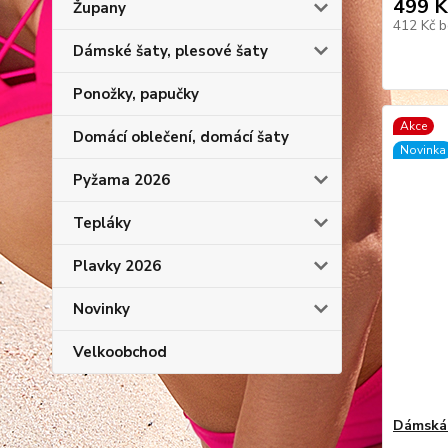
499 K
Župany
412 Kč
b
Dámské šaty, plesové šaty
Ponožky, papučky
Akce
Domácí oblečení, domácí šaty
Novinka
Pyžama 2026
Tepláky
Plavky 2026
Novinky
Velkoobchod
Dámská 