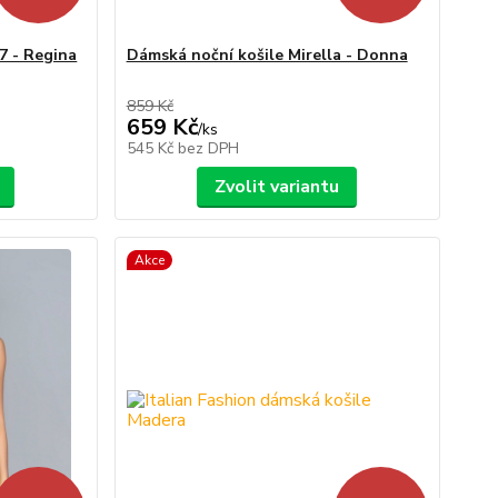
7 - Regina
Dámská noční košile Mirella - Donna
859 Kč
659 Kč
/
ks
545 Kč
bez DPH
Zvolit variantu
Akce