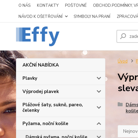
O NÁS
KONTAKTY
POŠTOVNÉ
OBCHOD.PODMÍNKY, VR
NÁVOD K OŠETŘOVÁNÍ
SYMBOLY NA PRANÍ
ZPRACOVÁ
Úvod
P
AKČNÍ NABÍDKA
Výpr
Plavky
slev
Výprodej plavek
Plážové šaty, sukně, pareo,
Dáms
čelenky
košil
Pyžama, noční košile
Nejnově
Dámská pyžama, noční košile