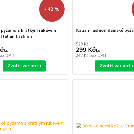
- 42 %
pyžamo s krátkým rukávem
Italian Fashion dámské py
 Italian Fashion
529 Kč
č
299 Kč
/
ks
/
ks
ez DPH
247 Kč
bez DPH
Zvolit variantu
Zvolit variantu