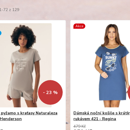
1-72 z 129
Akce
- 23 %
pyžamo s kraťasy Naturaleza
Dámská noční košile s krát
 Henderson
rukávem 421 - Regina
479 Kč