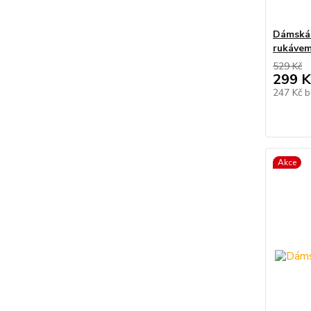
Dámská 
rukávem
529 Kč
299 K
247 Kč
b
Akce