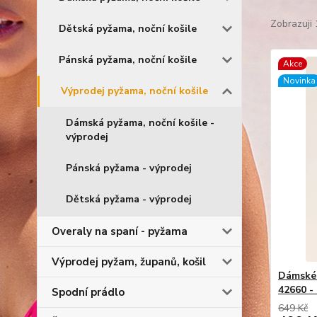
Zobrazuji 
Dětská pyžama, noční košile
Pánská pyžama, noční košile
Akce
Novinka
Výprodej pyžama, noční košile
Dámská pyžama, noční košile -
výprodej
Pánská pyžama - výprodej
Dětská pyžama - výprodej
Overaly na spaní - pyžama
Výprodej pyžam, županů, košil
Dámské 
42660 -
Spodní prádlo
649 Kč