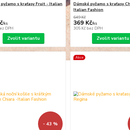
pyžamo s kraťasy Fruit - Italian
Dámské pyžamo s kraťasy Ch
Italian Fashion
649 Kč
č
369 Kč
/
ks
/
ks
ez DPH
305 Kč
bez DPH
Zvolit variantu
Zvolit variantu
Akce
- 43 %