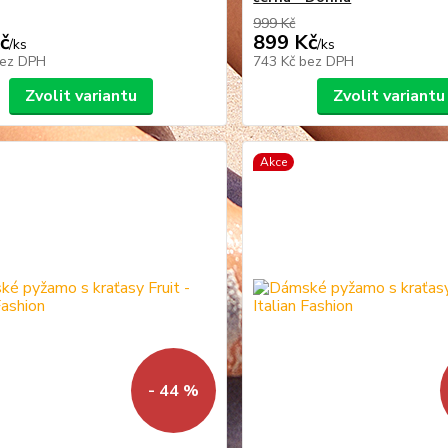
999 Kč
č
899 Kč
/
ks
/
ks
ez DPH
743 Kč
bez DPH
Zvolit variantu
Zvolit variantu
Akce
- 44 %