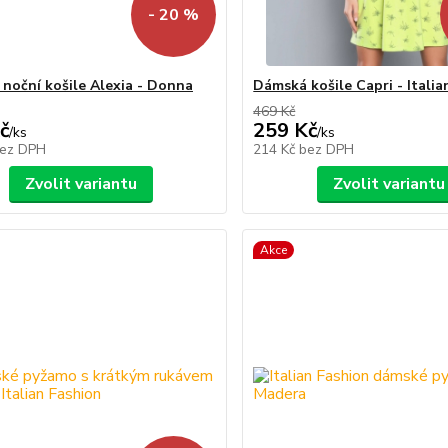
- 20 %
noční košile Alexia - Donna
Dámská košile Capri - Italia
469 Kč
č
259 Kč
/
ks
/
ks
ez DPH
214 Kč
bez DPH
Zvolit variantu
Zvolit variantu
Akce