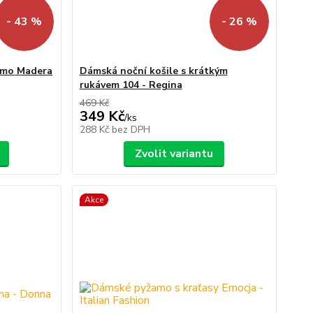
- 43 %
- 26 %
žamo Madera
Dámská noční košile s krátkým
rukávem 104 - Regina
469 Kč
349 Kč
/
ks
288 Kč
bez DPH
Zvolit variantu
Akce