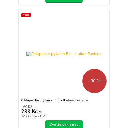
Akce
- 36 %
Chlapecké pyžamo Edi - Italian Fashion
469 Kč
299 Kč
/
ks
247 Kč
bez DPH
Zvolit variantu