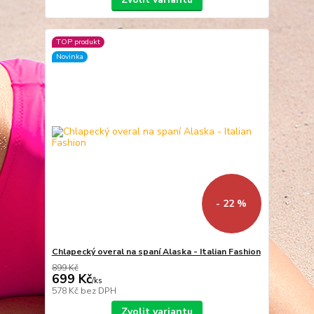
TOP produkt
Novinka
- 22 %
Chlapecký overal na spaní Alaska - Italian Fashion
899 Kč
699 Kč
/
ks
578 Kč
bez DPH
Zvolit variantu