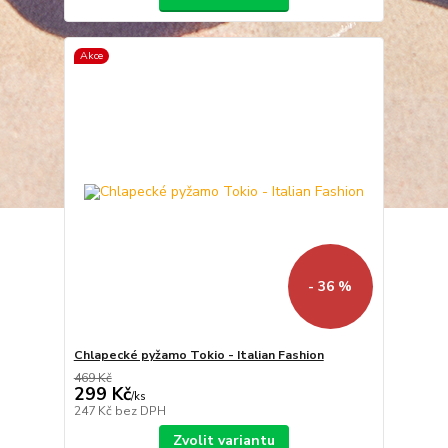
Akce
- 36 %
Chlapecké pyžamo Tokio - Italian Fashion
469 Kč
299 Kč
/
ks
247 Kč
bez DPH
Zvolit variantu