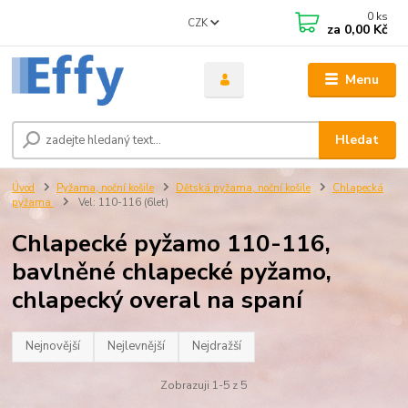
0
ks
CZK
za
0,00 Kč
Menu
Hledat
Úvod
Pyžama, noční košile
Dětská pyžama, noční košile
Chlapecká
pyžama
Vel: 110-116 (6let)
Chlapecké pyžamo 110-116,
bavlněné chlapecké pyžamo,
chlapecký overal na spaní
Nejnovější
Nejlevnější
Nejdražší
Zobrazuji 1-5 z 5