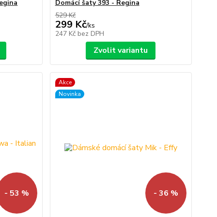
Regina
Domácí šaty 393 - Regina
529 Kč
299 Kč
/
ks
247 Kč
bez DPH
Zvolit variantu
Akce
Novinka
- 53 %
- 36 %