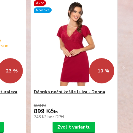
Akce
Novinka
- 23 %
- 10 %
turaleza
Dámská noční košile Luiza - Donna
999 Kč
899 Kč
/
ks
743 Kč
bez DPH
Zvolit variantu