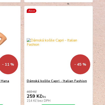
Akce
- 11 %
- 45 %
e Hana
Dámská košile Capri - Italian Fashion
469 Kč
259 Kč
/
ks
214 Kč
bez DPH