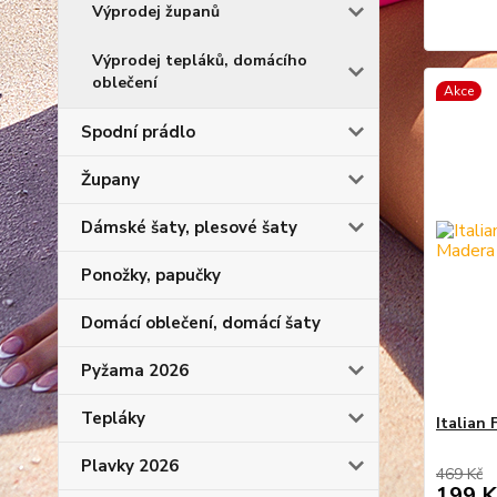
Výprodej županů
Výprodej tepláků, domácího
oblečení
Akce
Spodní prádlo
Župany
Dámské šaty, plesové šaty
Ponožky, papučky
Domácí oblečení, domácí šaty
Pyžama 2026
Tepláky
Italian
Plavky 2026
469 Kč
199 K