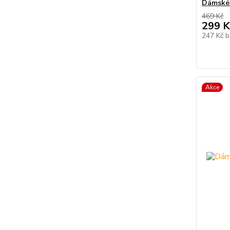
Dámské 
469 Kč
299 K
247 Kč
b
Akce