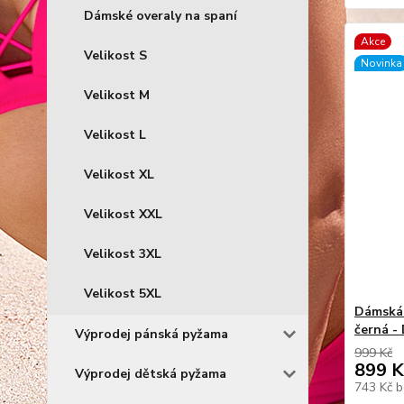
Dámské overaly na spaní
Akce
Velikost S
Novinka
Velikost M
Velikost L
Velikost XL
Velikost XXL
Velikost 3XL
Velikost 5XL
Dámská 
černá -
Výprodej pánská pyžama
999 Kč
899 K
Výprodej dětská pyžama
743 Kč
b