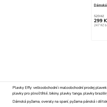
Dámská 
529 Kč
299 K
247 Kč
b
Plavky Effy: velkoobchodní i maloobchodní prodej plavek 
plavky pro plnoštíhlé, bikiny, plavky tanga, plavky brazil
Dámská pyžama, overaly na spaní, pyžama pánská i dětsk