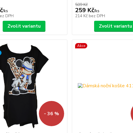
509 Kč
č
259 Kč
/
ks
/
ks
ez DPH
214 Kč
bez DPH
Zvolit variantu
Zvolit variantu
Akce
- 36 %