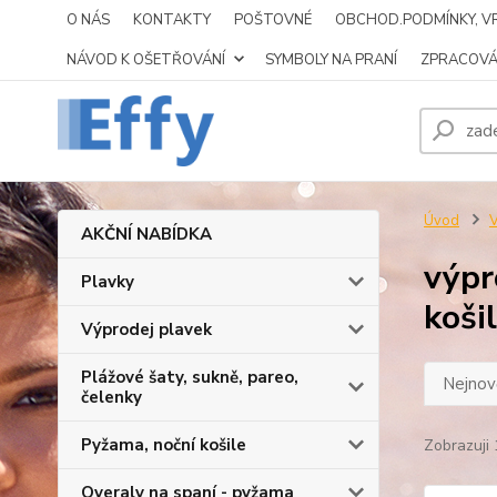
O NÁS
KONTAKTY
POŠTOVNÉ
OBCHOD.PODMÍNKY, VR
NÁVOD K OŠETŘOVÁNÍ
SYMBOLY NA PRANÍ
ZPRACOVÁ
Úvod
V
AKČNÍ NABÍDKA
výpr
Plavky
koši
Výprodej plavek
Plážové šaty, sukně, pareo,
Nejnově
čelenky
Pyžama, noční košile
Zobrazuji 
Overaly na spaní - pyžama