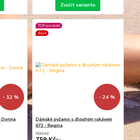
Zvolit variantu
TOP produkt
Akce
- 12 %
- 24 %
- Donna
Dámské pyžamo s dlouhým rukávem
672 - Regina
999 Kč
759 Kč