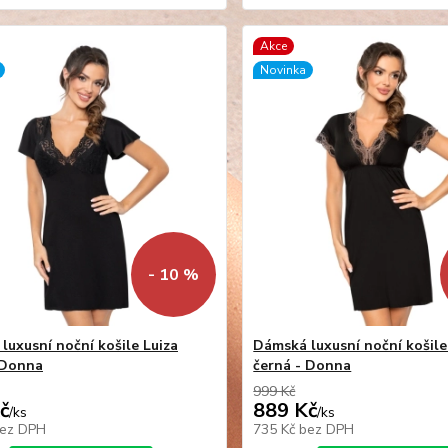
Akce
Novinka
- 10 %
luxusní noční košile Luiza
Dámská luxusní noční košil
 Donna
černá - Donna
999 Kč
č
889 Kč
/
ks
/
ks
ez DPH
735 Kč
bez DPH