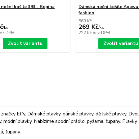
noční košile 393 - Regina
Dámská noční košile Agawa -
fashion
569 Kč
č
269 Kč
/
ks
/
ks
ez DPH
222 Kč
bez DPH
Zvolit variantu
Zvolit variantu
značky Effy. Dámské plavky, pánské plavky, dětské plavky. Dvoudí
ky, módní plavky. Nabízíme spodní prádlo, pyžama, župany. Plavky 2
á, župany.