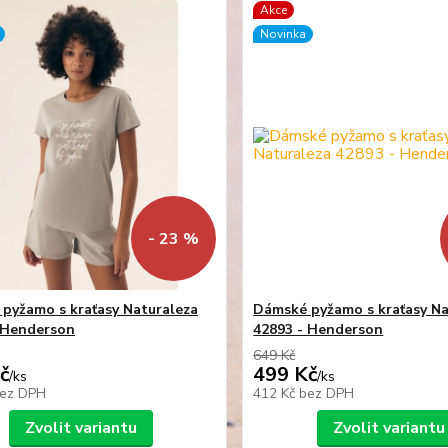
Akce
Novinka
- 23 %
pyžamo s kraťasy Naturaleza
Dámské pyžamo s kraťasy Na
 Henderson
42893 - Henderson
649 Kč
č
499 Kč
/
ks
/
ks
ez DPH
412 Kč
bez DPH
Zvolit variantu
Zvolit variantu