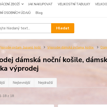
ÁCENÍ ZBOŽÍ
JAK NAKUPOVAT
VELIKOSTNÍ TABULKY
VELKO
NÍ OSOBNÍCH ÚDAJŮ
Blog
Hledat
ýprodej pyžam, županů, košil
Výprodej dámská pyžama, košile
Dáms
odej dámská noční košile, dámská
lka výprodej
jší
Nejlevnější
Nejdražší
1-18 z 18