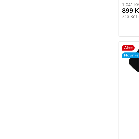
1 041 Kč
899 K
743 Kč
b
Akce
Novinka