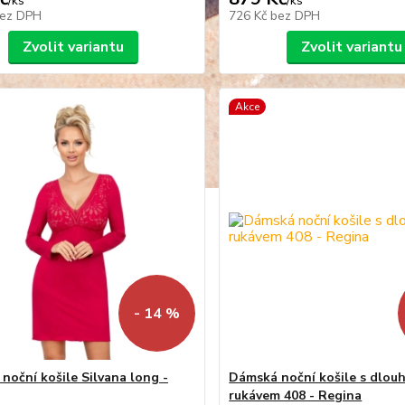
/
ks
/
ks
ez DPH
726 Kč
bez DPH
Zvolit variantu
Zvolit variantu
Akce
- 14 %
noční košile Silvana long -
Dámská noční košile s dlou
rukávem 408 - Regina