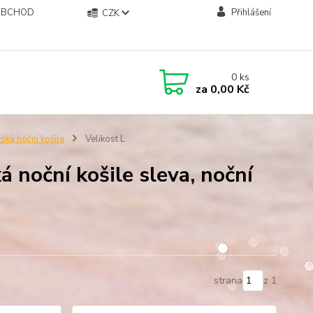
OBCHOD
Přihlášení
CZK
0
ks
za
0,00 Kč
ká noční košile
Velikost L
 noční košile sleva, noční
strana
z 1