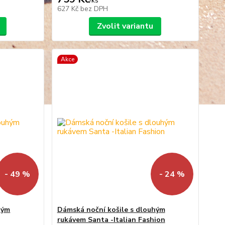
/
ks
627 Kč
bez DPH
Zvolit variantu
Akce
- 49 %
- 24 %
hým
Dámská noční košile s dlouhým
rukávem Santa -Italian Fashion