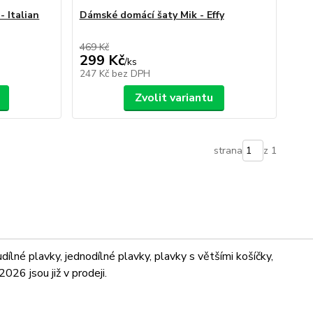
 Italian
Dámské domácí šaty Mik - Effy
469 Kč
299 Kč
/
ks
247 Kč
bez DPH
Zvolit variantu
strana
z 1
lné plavky, jednodílné plavky, plavky s většími košíčky,
026 jsou již v prodeji.