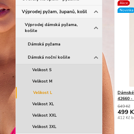
Akce
Novinka
Výprodej pyžam, županů, košil
Výprodej dámská pyžama,
košile
Dámská pyžama
Dámská noční košile
Velikost S
Velikost M
Dámské 
Velikost L
42660 -
Velikost XL
649 Kč
499 K
Velikost XXL
412 Kč
b
Velikost 3XL