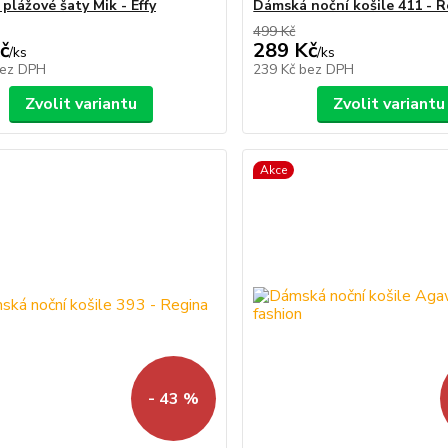
plážové šaty Mik - Effy
Dámská noční košile 411 - 
499 Kč
č
289 Kč
/
ks
/
ks
ez DPH
239 Kč
bez DPH
Zvolit variantu
Zvolit variantu
Akce
- 43 %