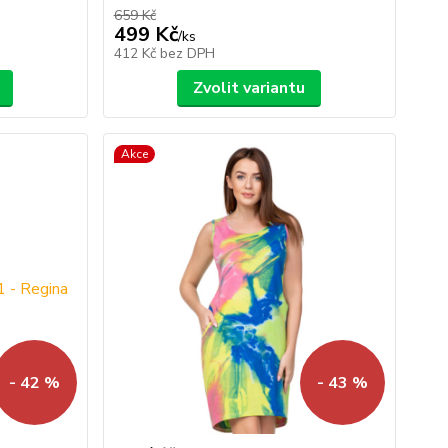
659 Kč
499 Kč
/
ks
412 Kč
bez DPH
Zvolit variantu
Akce
- 42 %
- 43 %