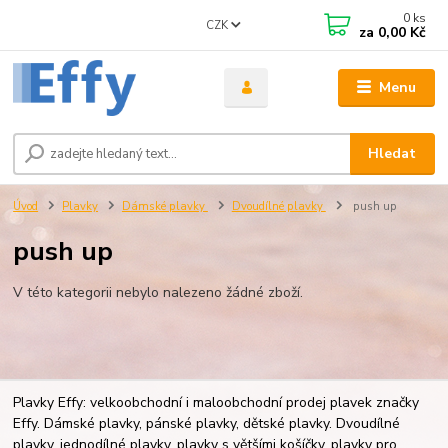
0
ks
CZK
za
0,00 Kč
Menu
Hledat
Úvod
Plavky
Dámské plavky
Dvoudílné plavky
push up
push up
V této kategorii nebylo nalezeno žádné zboží.
Plavky Effy: velkoobchodní i maloobchodní prodej plavek značky
Effy. Dámské plavky, pánské plavky, dětské plavky. Dvoudílné
plavky, jednodílné plavky, plavky s většími košíčky, plavky pro