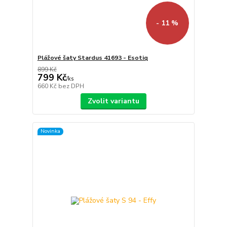
- 11 %
Plážové šaty Stardus 41693 - Esotiq
899 Kč
799 Kč
/
ks
660 Kč
bez DPH
Zvolit variantu
Novinka