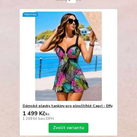
Novinka
Dámské plavky tankiny pro plnoštíhlé Capri - Effy
1 499 Kč
/
ks
1 239 Kč
bez DPH
Zvolit variantu