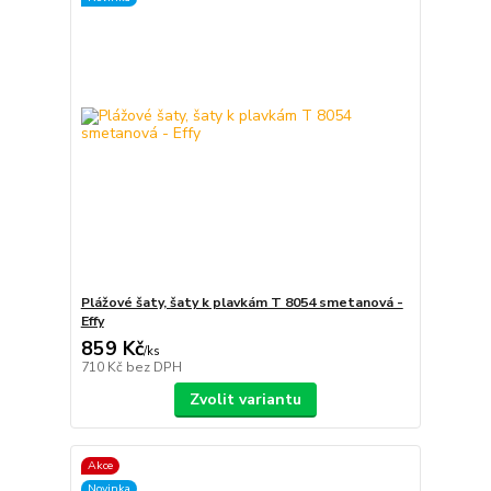
Plážové šaty, šaty k plavkám T 8054 smetanová -
Effy
859 Kč
/
ks
710 Kč
bez DPH
Zvolit variantu
Akce
Novinka