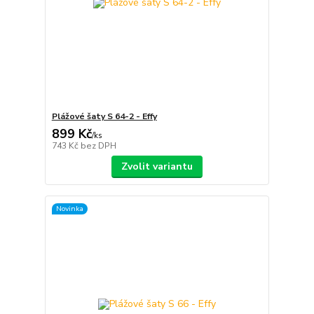
Plážové šaty S 64-2 - Effy
899 Kč
/
ks
743 Kč
bez DPH
Zvolit variantu
Novinka