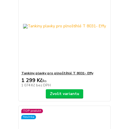
Tankiny plavky pro plnoštíhlé T 8031- Effy
1 299 Kč
/
ks
1 074 Kč
bez DPH
Zvolit variantu
TOP produkt
Novinka