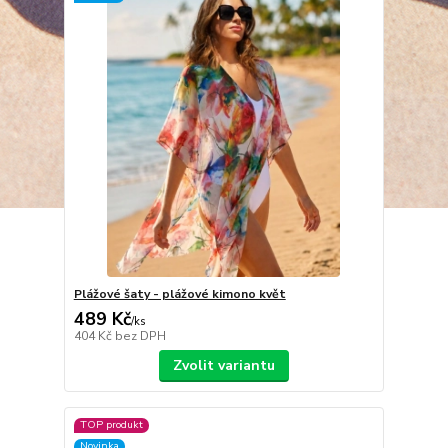
Plážové šaty - plážové kimono květ
489 Kč
/
ks
404 Kč
bez DPH
Zvolit variantu
TOP produkt
Novinka