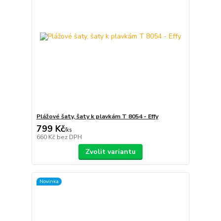
Plážové šaty, šaty k plavkám T 8054 - Effy
799 Kč
/
ks
660 Kč
bez DPH
Zvolit variantu
Novinka