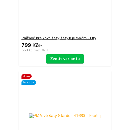
Plážové krajkové šaty, šaty k plavkám - Effy
799 Kč
/
ks
660 Kč
bez DPH
Zvolit variantu
Akce
Novinka