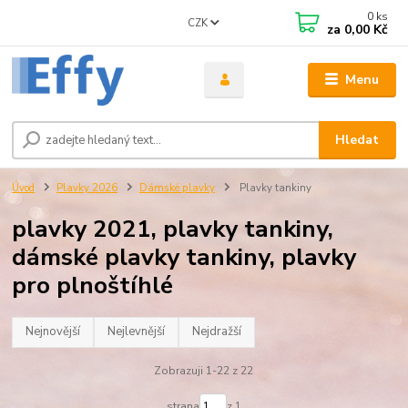
0
ks
CZK
za
0,00 Kč
Menu
Hledat
Úvod
Plavky 2026
Dámské plavky
Plavky tankiny
plavky 2021, plavky tankiny,
dámské plavky tankiny, plavky
pro plnoštíhlé
Nejnovější
Nejlevnější
Nejdražší
Zobrazuji 1-22 z 22
strana
z 1