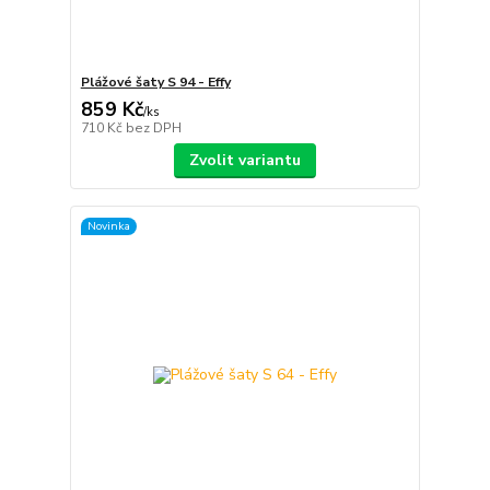
Plážové šaty S 94 - Effy
859 Kč
/
ks
710 Kč
bez DPH
Zvolit variantu
Novinka