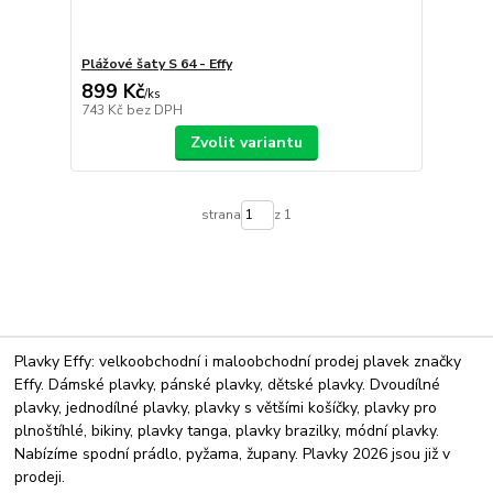
Plážové šaty S 64 - Effy
899 Kč
/
ks
743 Kč
bez DPH
Zvolit variantu
strana
z 1
Plavky Effy: velkoobchodní i maloobchodní prodej plavek značky
Effy. Dámské plavky, pánské plavky, dětské plavky. Dvoudílné
plavky, jednodílné plavky, plavky s většími košíčky, plavky pro
plnoštíhlé, bikiny, plavky tanga, plavky brazilky, módní plavky.
Nabízíme spodní prádlo, pyžama, župany. Plavky 2026 jsou již v
prodeji.