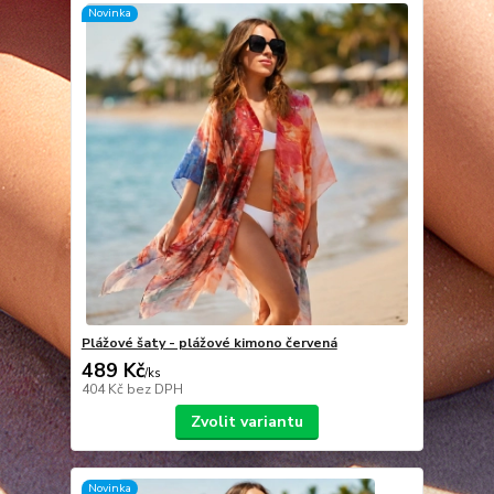
Novinka
Plážové šaty - plážové kimono červená
489 Kč
/
ks
404 Kč
bez DPH
Zvolit variantu
Novinka