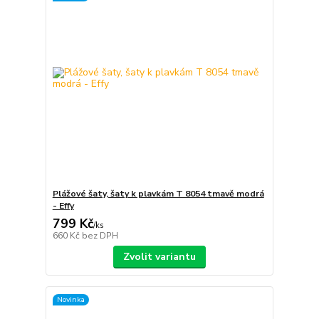
Plážové šaty, šaty k plavkám T 8054 tmavě modrá
- Effy
799 Kč
/
ks
660 Kč
bez DPH
Zvolit variantu
Novinka