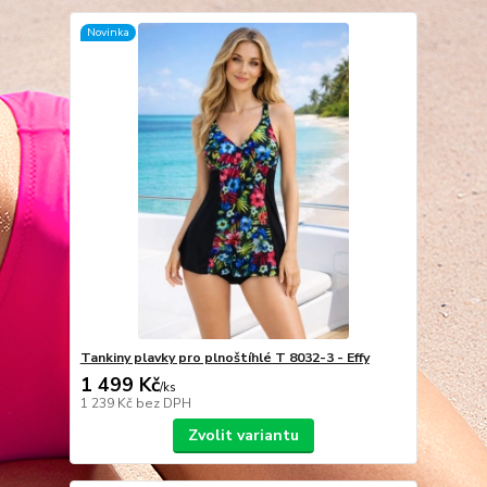
Novinka
Tankiny plavky pro plnoštíhlé T 8032-3 - Effy
1 499 Kč
/
ks
1 239 Kč
bez DPH
Zvolit variantu