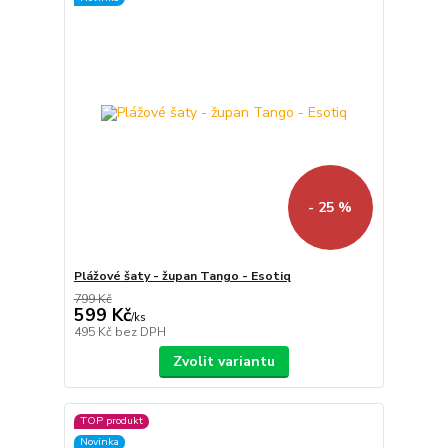
- 25 %
Plážové šaty - župan Tango - Esotiq
799 Kč
599 Kč
/
ks
495 Kč
bez DPH
Zvolit variantu
TOP produkt
Novinka