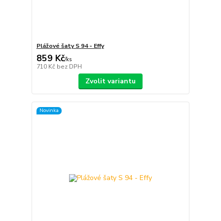
Plážové šaty S 94 - Effy
859 Kč
/
ks
710 Kč
bez DPH
Zvolit variantu
Novinka