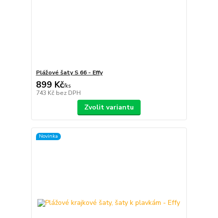
Plážové šaty S 66 - Effy
899 Kč
/
ks
743 Kč
bez DPH
Zvolit variantu
Novinka