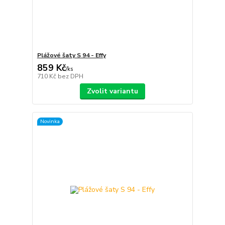
Plážové šaty S 94 - Effy
859 Kč
/
ks
710 Kč
bez DPH
Zvolit variantu
Novinka