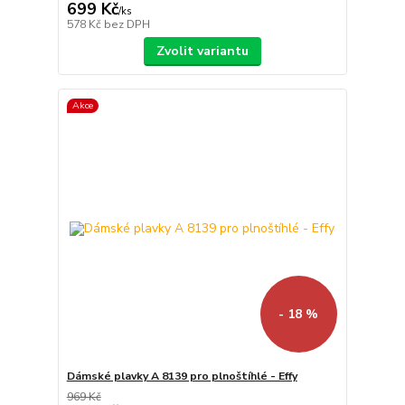
699 Kč
/
ks
578 Kč
bez DPH
Zvolit variantu
Akce
- 18 %
Dámské plavky A 8139 pro plnoštíhlé - Effy
969 Kč