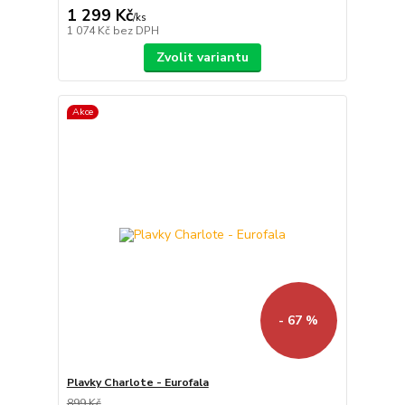
1 299 Kč
/
ks
1 074 Kč
bez DPH
Zvolit variantu
Akce
- 67 %
Plavky Charlote - Eurofala
899 Kč