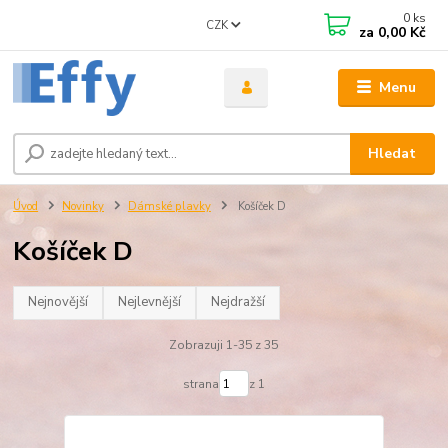
0
ks
CZK
za
0,00 Kč
Menu
Hledat
Úvod
Novinky
Dámské plavky
Košíček D
Košíček D
Nejnovější
Nejlevnější
Nejdražší
Zobrazuji 1-35 z 35
strana
z 1