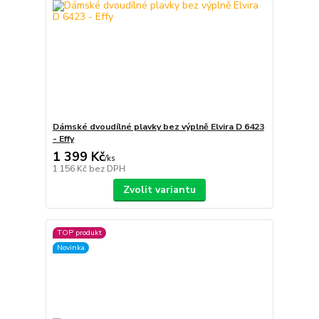
Dámské dvoudílné plavky bez výplně Elvira D 6423
- Effy
1 399 Kč
/
ks
1 156 Kč
bez DPH
Zvolit variantu
TOP produkt
Novinka