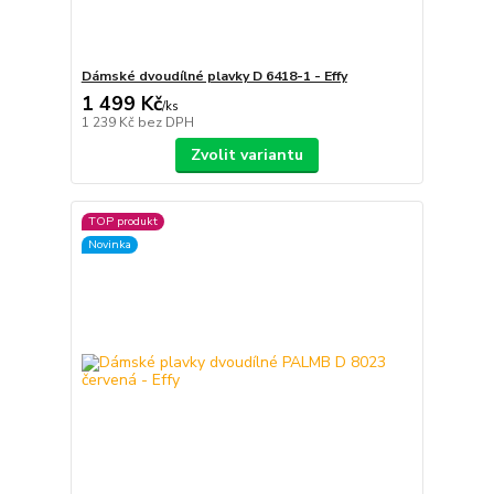
Dámské dvoudílné plavky D 6418-1 - Effy
1 499 Kč
/
ks
1 239 Kč
bez DPH
Zvolit variantu
TOP produkt
Novinka