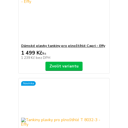
Dámské plavky tankiny pro plnoštíhlé Capri - Effy
1 499 Kč
/
ks
1 239 Kč
bez DPH
Zvolit variantu
Novinka