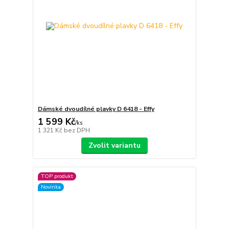
Dámské dvoudílné plavky D 6418 - Effy
1 599 Kč
/
ks
1 321 Kč
bez DPH
Zvolit variantu
TOP produkt
Novinka