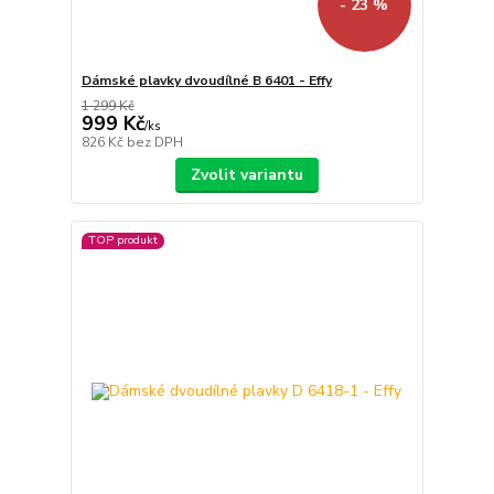
- 23 %
Dámské plavky dvoudílné B 6401 - Effy
1 299 Kč
999 Kč
/
ks
826 Kč
bez DPH
Zvolit variantu
TOP produkt