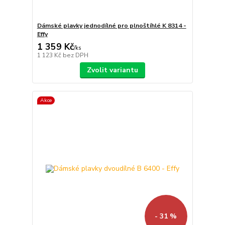
Dámské plavky jednodílné pro plnoštíhlé K 8314 -
Effy
1 359 Kč
/
ks
1 123 Kč
bez DPH
Zvolit variantu
Akce
- 31 %