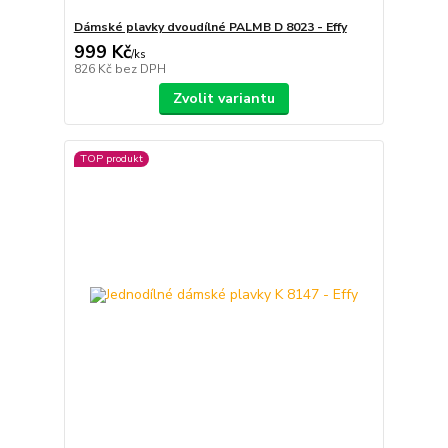
Dámské plavky dvoudílné PALMB D 8023 - Effy
999 Kč
/
ks
826 Kč
bez DPH
Zvolit variantu
TOP produkt