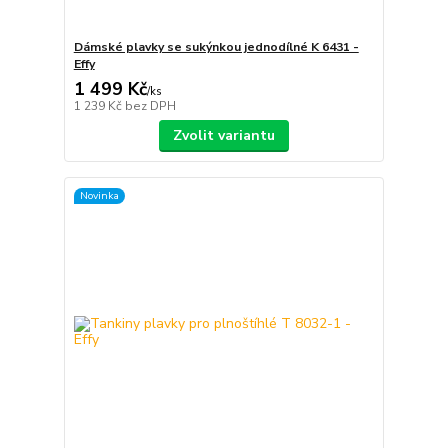
Dámské plavky se sukýnkou jednodílné K 6431 -
Effy
1 499 Kč
/
ks
1 239 Kč
bez DPH
Zvolit variantu
Novinka