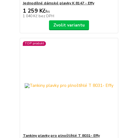
Jednodílné dámské plavky K 8147 - Effy
1 259 Kč
/
ks
1 040 Kč
bez DPH
Zvolit variantu
TOP produkt
Tankiny plavky pro plnoštíhlé T 8031- Effy