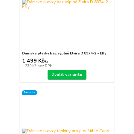
Dámské plavky bez výplně Elvira D 8374-2 - Effy
1 499 Kč
/
ks
1 239 Kč
bez DPH
Zvolit variantu
Novinka