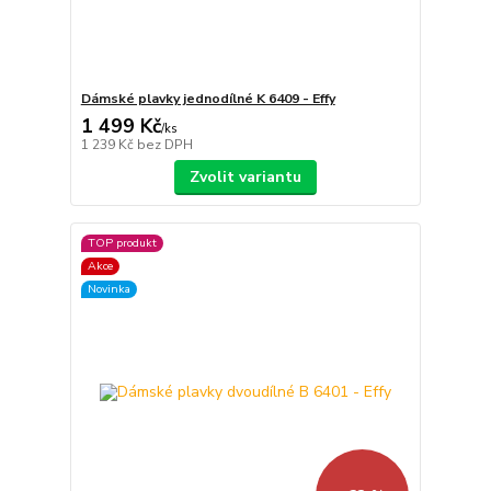
Dámské plavky jednodílné K 6409 - Effy
1 499 Kč
/
ks
1 239 Kč
bez DPH
Zvolit variantu
TOP produkt
Akce
Novinka