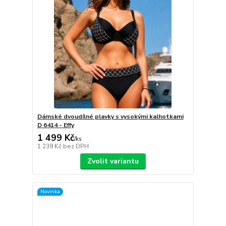
Dámské dvoudílné plavky s vysokými kalhotkami
D 6414 - Effy
1 499 Kč
/
ks
1 239 Kč
bez DPH
Zvolit variantu
Novinka