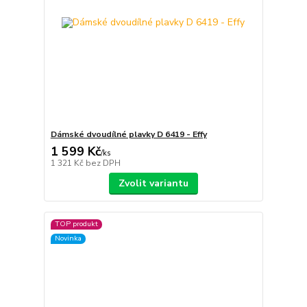
Dámské dvoudílné plavky D 6419 - Effy
1 599 Kč
/
ks
1 321 Kč
bez DPH
Zvolit variantu
TOP produkt
Novinka