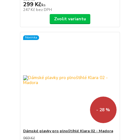
299 Kč
/
ks
247 Kč
bez DPH
Zvolit variantu
Novinka
- 28 %
Dámské plavky pro plnoštíhlé Klara 02 - Madora
969 Kč