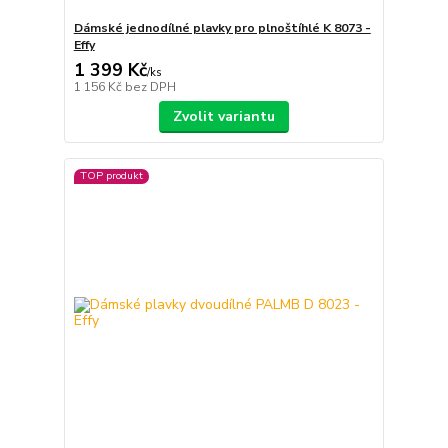
Dámské jednodílné plavky pro plnoštíhlé K 8073 -
Effy
1 399 Kč
/
ks
1 156 Kč
bez DPH
Zvolit variantu
TOP produkt