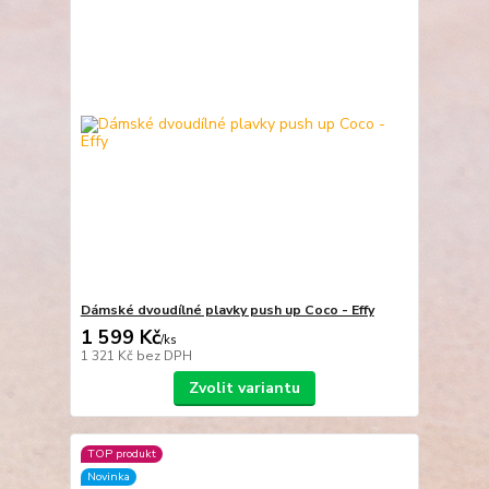
Dámské dvoudílné plavky push up Coco - Effy
1 599 Kč
/
ks
1 321 Kč
bez DPH
Zvolit variantu
TOP produkt
Novinka