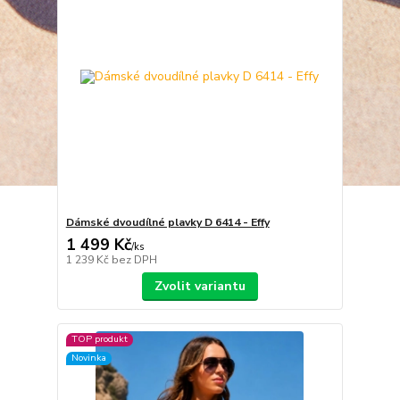
Dámské dvoudílné plavky D 6414 - Effy
1 499 Kč
/
ks
1 239 Kč
bez DPH
Zvolit variantu
TOP produkt
Novinka