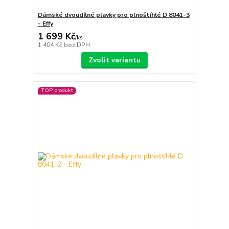
Dámské dvoudílné plavky pro plnoštíhlé D 8041-3
- Effy
1 699 Kč
/
ks
1 404 Kč
bez DPH
Zvolit variantu
TOP produkt