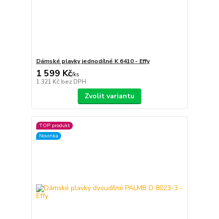
Dámské plavky jednodílné K 6410 - Effy
1 599 Kč
/
ks
1 321 Kč
bez DPH
Zvolit variantu
TOP produkt
Novinka