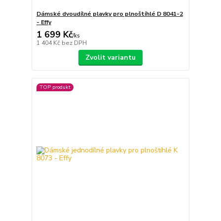
Dámské dvoudílné plavky pro plnoštíhlé D 8041-2
- Effy
1 699 Kč
/
ks
1 404 Kč
bez DPH
Zvolit variantu
TOP produkt