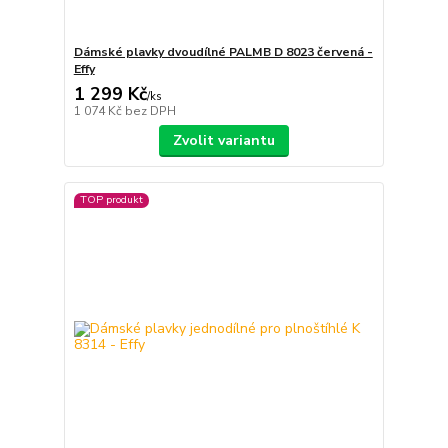
Dámské plavky dvoudílné PALMB D 8023 červená -
Effy
1 299 Kč
/
ks
1 074 Kč
bez DPH
Zvolit variantu
TOP produkt