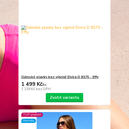
Dámské plavky bez výplně Elvira D 8375 - Effy
1 499 Kč
/
ks
1 239 Kč
bez DPH
Zvolit variantu
TOP produkt
Novinka