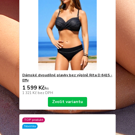
Dámské dvoudílné plavky bez výplně Rita D 6415 -
Effy
1 599 Kč
/
ks
1 321 Kč
bez DPH
Zvolit variantu
TOP produkt
Novinka