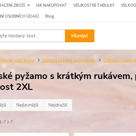
ÁCENÍ ZBOŽÍ
JAK NAKUPOVAT
VELIKOSTNÍ TABULKY
VELKO
NÍ OSOBNÍCH ÚDAJŮ
Blog
Hledat
yžama, noční košile
Dámská pyžama, noční košile
Dámské pyžamo kr
ké pyžamo s krátkým rukávem,
kost 2XL
jší
Nejlevnější
Nejdražší
1-7 z 7