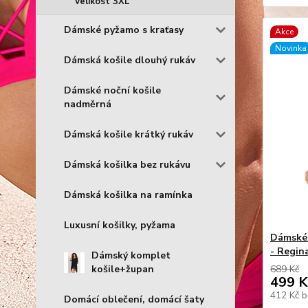
Velikost 3XL
Dámské pyžamo s kraťasy
Akce
Novinka
Dámská košile dlouhý rukáv
Dámské noční košile
nadměrná
Dámská košile krátký rukáv
Dámská košilka bez rukávu
Dámská košilka na ramínka
Luxusní košilky, pyžama
Dámské 
- Regin
Dámský komplet
košile+župan
689 Kč
499 K
412 Kč
b
Domácí oblečení, domácí šaty