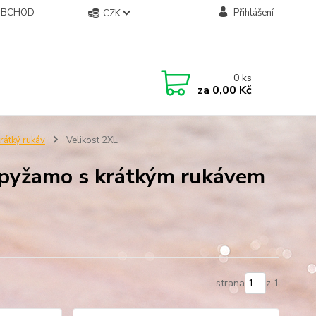
OBCHOD
Přihlášení
CZK
0
ks
za
0,00 Kč
átký rukáv
Velikost 2XL
 pyžamo s krátkým rukávem
strana
z 1