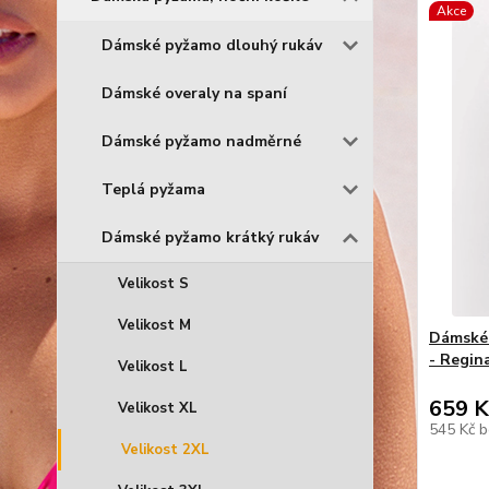
Akce
Dámské pyžamo dlouhý rukáv
Dámské overaly na spaní
Dámské pyžamo nadměrné
Teplá pyžama
Dámské pyžamo krátký rukáv
Velikost S
Velikost M
Dámské 
- Regin
Velikost L
659 K
Velikost XL
545 Kč
b
Velikost 2XL