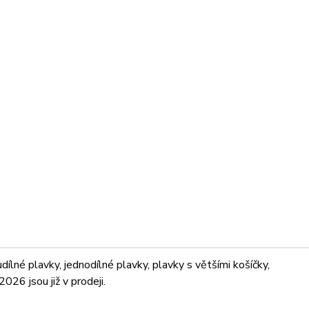
lné plavky, jednodílné plavky, plavky s většími košíčky,
026 jsou již v prodeji.