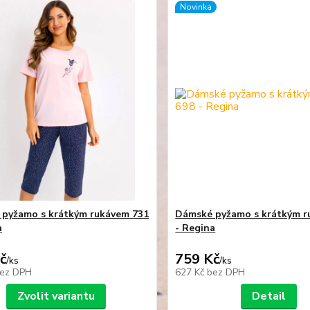
Novinka
pyžamo s krátkým rukávem 731
Dámské pyžamo s krátkým r
a
- Regina
č
759 Kč
/
ks
/
ks
ez DPH
627 Kč
bez DPH
Zvolit variantu
Detail