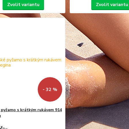
Zvolit variantu
Zvolit variantu
- 32 %
pyžamo s krátkým rukávem 914
a
č