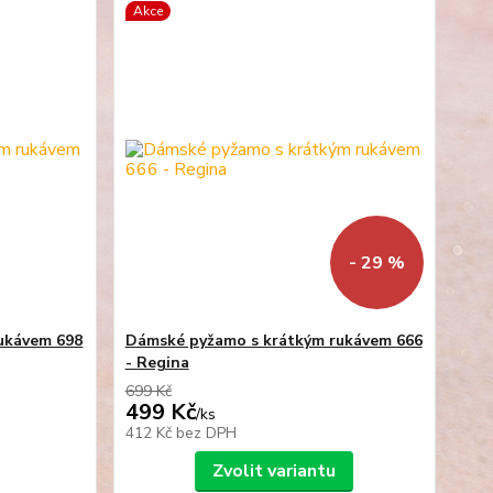
Akce
- 29 %
ukávem 698
Dámské pyžamo s krátkým rukávem 666
- Regina
699 Kč
499 Kč
/
ks
412 Kč
bez DPH
Zvolit variantu