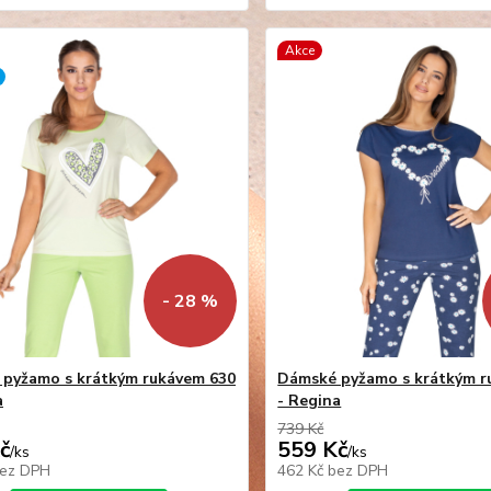
Akce
- 28 %
pyžamo s krátkým rukávem 630
Dámské pyžamo s krátkým r
a
- Regina
739 Kč
č
559 Kč
/
ks
/
ks
ez DPH
462 Kč
bez DPH