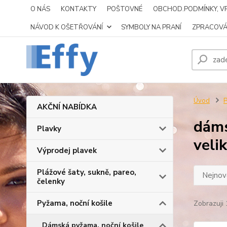
O NÁS
KONTAKTY
POŠTOVNÉ
OBCHOD.PODMÍNKY, VR
NÁVOD K OŠETŘOVÁNÍ
SYMBOLY NA PRANÍ
ZPRACOVÁ
Úvod
P
AKČNÍ NABÍDKA
dáms
Plavky
veli
Výprodej plavek
Plážové šaty, sukně, pareo,
Nejnově
čelenky
Pyžama, noční košile
Zobrazuji 
Dámská pyžama, noční košile