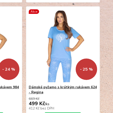
Akce
- 24 %
- 25 %
ukávem 984
Dámské pyžamo s krátkým rukávem 624
- Regina
669 Kč
499 Kč
/
ks
412 Kč
bez DPH