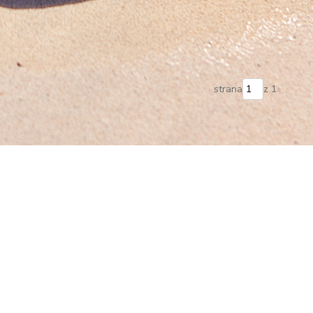
strana
z 1