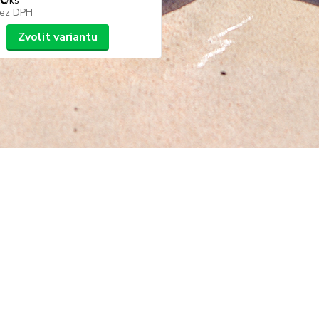
/
ks
ez DPH
Zvolit variantu