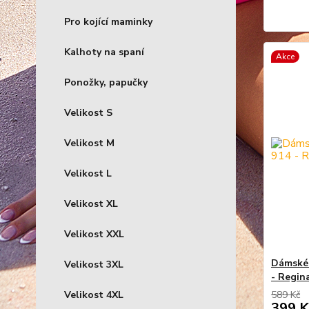
Pro kojící maminky
Kalhoty na spaní
Akce
Ponožky, papučky
Velikost S
Velikost M
Velikost L
Velikost XL
Velikost XXL
Dámské 
Velikost 3XL
- Regin
Velikost 4XL
589 Kč
399 K