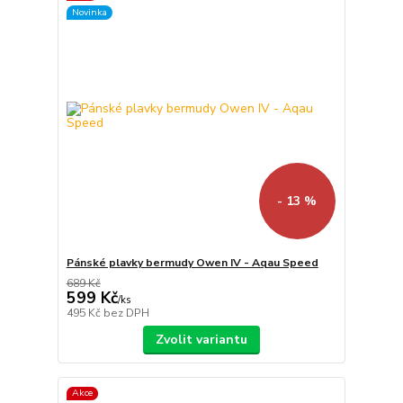
Novinka
- 13 %
Pánské plavky bermudy Owen IV - Aqau Speed
689 Kč
599 Kč
/
ks
495 Kč
bez DPH
Zvolit variantu
Akce