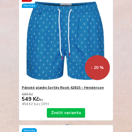
Novinka
- 20 %
Pánské plavky šortky Rook 42615 - Henderson
689 Kč
549 Kč
/
ks
454 Kč
bez DPH
Zvolit variantu
Novinka