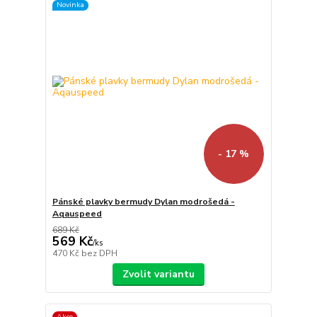
Novinka
- 17 %
Pánské plavky bermudy Dylan modrošedá -
Aqauspeed
689 Kč
569 Kč
/
ks
470 Kč
bez DPH
Zvolit variantu
Akce