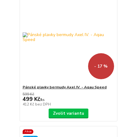
- 17 %
Pánské plavky bermudy Axel IV. - Aqau Speed
599 Kč
499 Kč
/
ks
412 Kč
bez DPH
Zvolit variantu
Akce