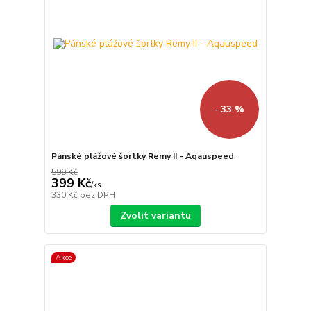
- 33 %
Pánské plážové šortky Remy II - Aqauspeed
599 Kč
399 Kč
/
ks
330 Kč
bez DPH
Zvolit variantu
Akce