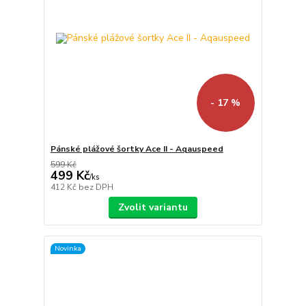
- 17 %
Pánské plážové šortky Ace II - Aqauspeed
599 Kč
499 Kč
/
ks
412 Kč
bez DPH
Zvolit variantu
Novinka