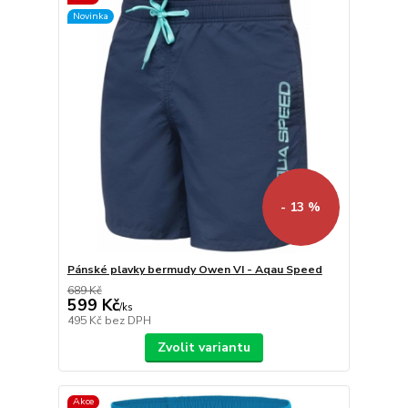
Novinka
- 13 %
Pánské plavky bermudy Owen VI - Aqau Speed
689 Kč
599 Kč
/
ks
495 Kč
bez DPH
Zvolit variantu
Akce