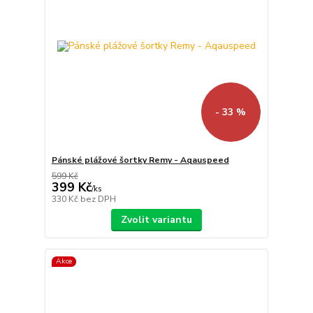
- 33 %
Pánské plážové šortky Remy - Aqauspeed
599 Kč
399 Kč
/
ks
330 Kč
bez DPH
Zvolit variantu
Akce