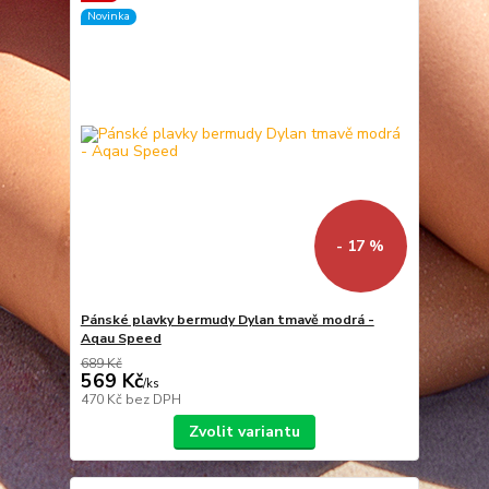
Novinka
- 17 %
Pánské plavky bermudy Dylan tmavě modrá -
Aqau Speed
689 Kč
569 Kč
/
ks
470 Kč
bez DPH
Zvolit variantu