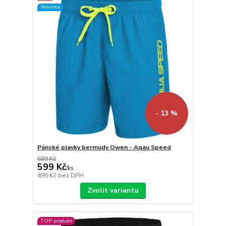
Novinka
- 13 %
Pánské plavky bermudy Owen - Aqau Speed
689 Kč
599 Kč
/
ks
495 Kč
bez DPH
Zvolit variantu
TOP produkt