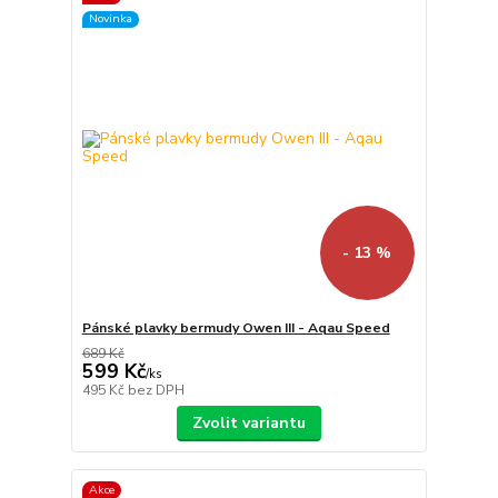
Novinka
- 13 %
Pánské plavky bermudy Owen III - Aqau Speed
689 Kč
599 Kč
/
ks
495 Kč
bez DPH
Zvolit variantu
Akce