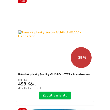
Akce
- 28 %
Pánské plavky šortky GUARD 40777 - Henderson
689 Kč
499 Kč
/
ks
412 Kč
bez DPH
Zvolit variantu
Akce