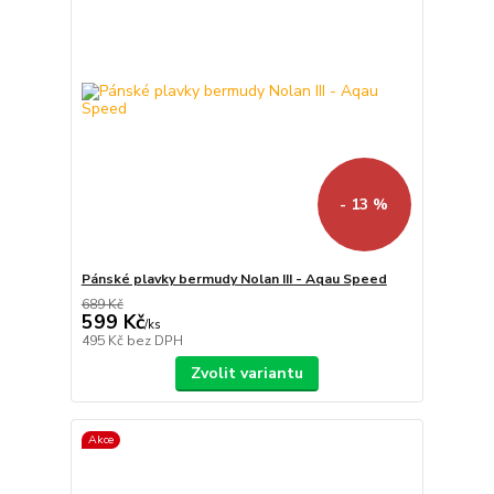
- 13 %
Pánské plavky bermudy Nolan III - Aqau Speed
689 Kč
599 Kč
/
ks
495 Kč
bez DPH
Zvolit variantu
Akce