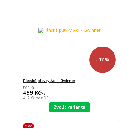
- 17 %
Pánské plavky Adi - Gwinner
599 Kč
499 Kč
/
ks
412 Kč
bez DPH
Zvolit variantu
Akce