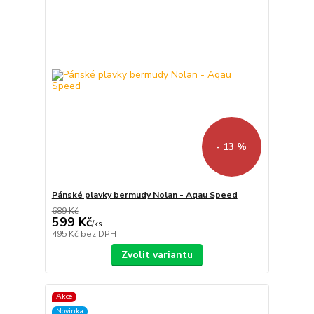
- 13 %
Pánské plavky bermudy Nolan - Aqau Speed
689 Kč
599 Kč
/
ks
495 Kč
bez DPH
Zvolit variantu
Akce
Novinka