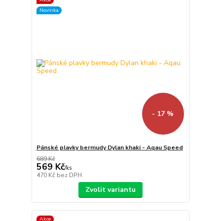
Novinka
- 17 %
Pánské plavky bermudy Dylan khaki - Aqau Speed
689 Kč
569 Kč
/
ks
470 Kč
bez DPH
Zvolit variantu
Akce