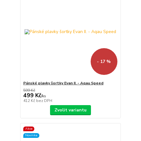
- 17 %
Pánské plavky šortky Evan II. - Aqau Speed
599 Kč
499 Kč
/
ks
412 Kč
bez DPH
Zvolit variantu
Akce
Novinka