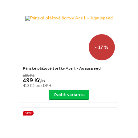
- 17 %
Pánské plážové šortky Ace I. - Aqauspeed
599 Kč
499 Kč
/
ks
412 Kč
bez DPH
Zvolit variantu
Akce