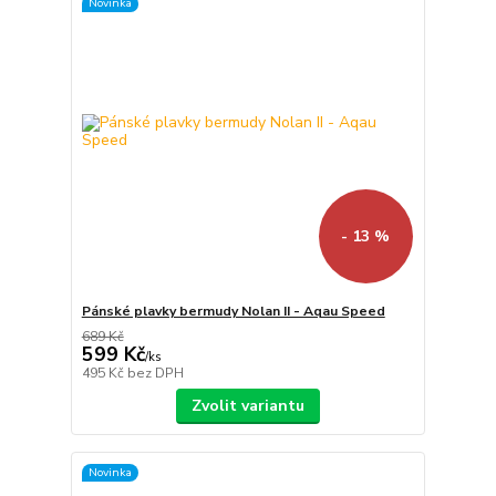
Novinka
- 13 %
Pánské plavky bermudy Nolan II - Aqau Speed
689 Kč
599 Kč
/
ks
495 Kč
bez DPH
Zvolit variantu
Novinka