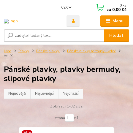
0
ks
CZK
za
0,00 Kč
Menu
Hledat
Úvod
Plavky
Pánské plavky
Pánské plavky bermudy - volné
Vel. XL
Pánské plavky, plavky bermudy,
slipové plavky
Nejnovější
Nejlevnější
Nejdražší
Zobrazuji 1-32 z 32
strana
z 1
Akce