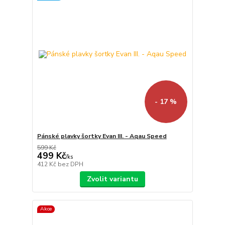
- 17 %
Pánské plavky šortky Evan III. - Aqau Speed
599 Kč
499 Kč
/
ks
412 Kč
bez DPH
Zvolit variantu
Akce