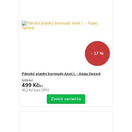
- 17 %
Pánské plavky bermudy Axel I. - Aqau Speed
599 Kč
499 Kč
/
ks
412 Kč
bez DPH
Zvolit variantu