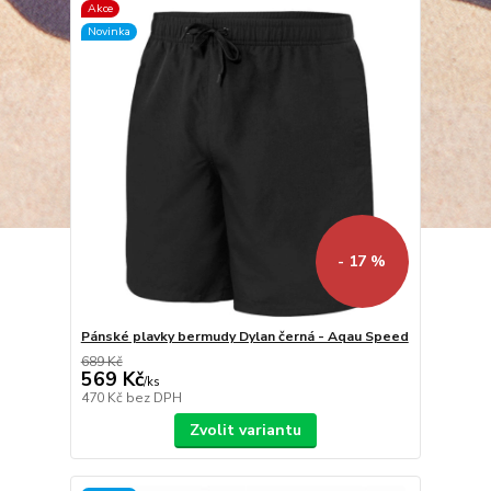
Akce
Novinka
- 17 %
Pánské plavky bermudy Dylan černá - Aqau Speed
689 Kč
569 Kč
/
ks
470 Kč
bez DPH
Zvolit variantu