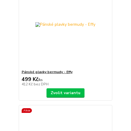
Pánské plavky bermudy - Effy
499 Kč
/
ks
412 Kč
bez DPH
Zvolit variantu
Akce