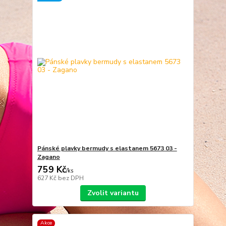
Pánské plavky bermudy s elastanem 5673 03 -
Zagano
759 Kč
/
ks
627 Kč
bez DPH
Zvolit variantu
Akce