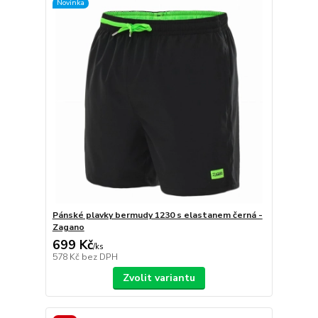
Novinka
Pánské plavky bermudy 1230 s elastanem černá -
Zagano
699 Kč
/
ks
578 Kč
bez DPH
Zvolit variantu