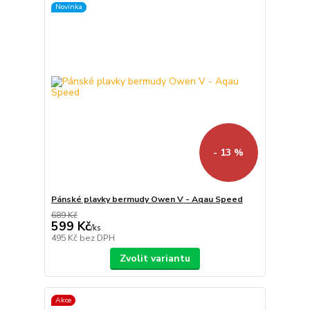
Novinka
- 13 %
Pánské plavky bermudy Owen V - Aqau Speed
689 Kč
599 Kč
/
ks
495 Kč
bez DPH
Zvolit variantu
Akce