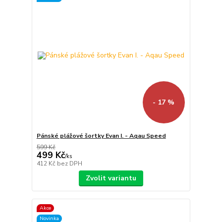
- 17 %
Pánské plážové šortky Evan I. - Aqau Speed
599 Kč
499 Kč
/
ks
412 Kč
bez DPH
Zvolit variantu
Akce
Novinka