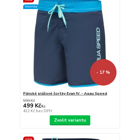
Novinka
- 17 %
Pánské plážové šortky Evan IV. - Aqau Speed
599 Kč
499 Kč
/
ks
412 Kč
bez DPH
Zvolit variantu
Akce