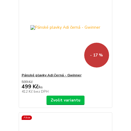
- 17 %
Pánské plavky Adi černá - Gwinner
599 Kč
499 Kč
/
ks
412 Kč
bez DPH
Zvolit variantu
Akce