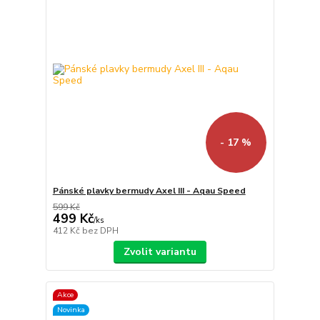
- 17 %
Pánské plavky bermudy Axel III - Aqau Speed
599 Kč
499 Kč
/
ks
412 Kč
bez DPH
Zvolit variantu
Akce
Novinka