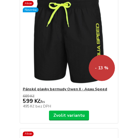
Akce
Novinka
- 13 %
Pánské plavky bermudy Owen II - Aqau Speed
689 Kč
599 Kč
/
ks
495 Kč
bez DPH
Zvolit variantu
Akce