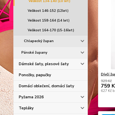
Velikost 134-140 (10 let)
Velikost 146-152 (12let)
Velikost 158-164 (14 let)
Velikost 164-170 (15-16let)
Chlapecký župan
Pánské župany
Dámské šaty, plesové šaty
Dívčí ž
Ponožky, papučky
929 Kč
759 K
Domácí oblečení, domácí šaty
627 Kč
b
Pyžama 2026
Tepláky