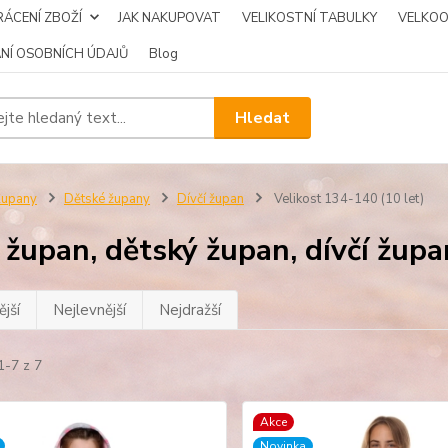
ÁCENÍ ZBOŽÍ
JAK NAKUPOVAT
VELIKOSTNÍ TABULKY
VELKO
NÍ OSOBNÍCH ÚDAJŮ
Blog
Hledat
Župany
Dětské župany
Dívčí župan
Velikost 134-140 (10 let)
í župan, dětský župan, dívčí žup
jší
Nejlevnější
Nejdražší
1-7 z 7
Akce
Novinka