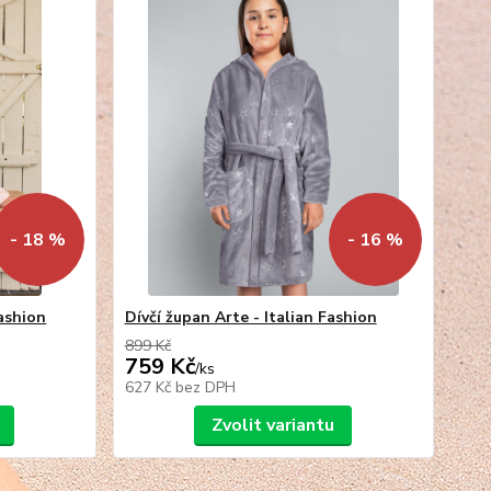
- 18 %
- 16 %
Fashion
Dívčí župan Arte - Italian Fashion
899 Kč
759 Kč
/
ks
627 Kč
bez DPH
Zvolit variantu