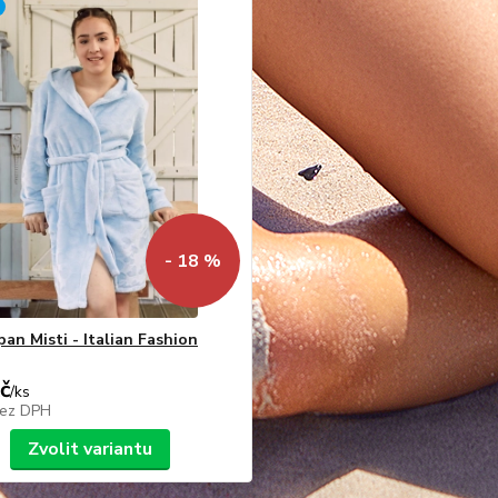
- 18 %
pan Misti - Italian Fashion
č
/
ks
ez DPH
Zvolit variantu