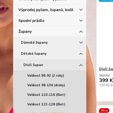
Výprodej pyžam, županů, košil
Spodní prádlo
Župany
Dámské župany
Dětské župany
Dívčí župan
Dívčí ž
569 Kč
Velikost 86-92 (2 roky)
399 K
330 Kč
b
Velikost 98-104 (4roky)
Velikost 110-116 (6let)
Velikost 122-128 (8let)
Akce