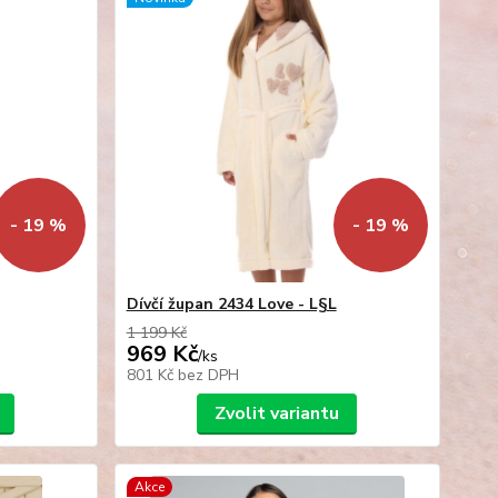
- 19 %
- 19 %
Dívčí župan 2434 Love - L§L
1 199 Kč
969 Kč
/
ks
801 Kč
bez DPH
Zvolit variantu
Akce