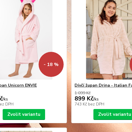
- 18 %
upan Unicorn ENVIE
Dívčí župan Drina - Italian 
1 099 Kč
č
899 Kč
/
ks
/
ks
ez DPH
743 Kč
bez DPH
Zvolit variantu
Zvolit variantu