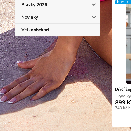
Novinka
Plavky 2026
Novinky
Velkoobchod
Dívčí žu
1 099 Kč
899 K
743 Kč
b