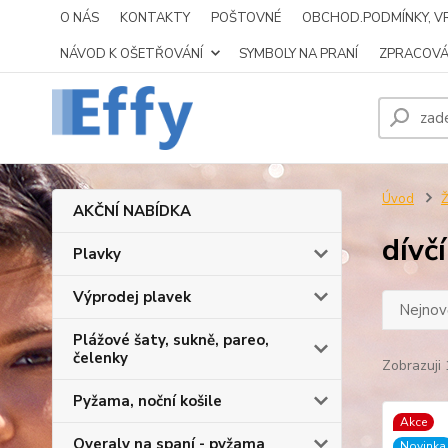
O NÁS
KONTAKTY
POŠTOVNÉ
OBCHOD.PODMÍNKY, VR
NÁVOD K OŠETŘOVÁNÍ
SYMBOLY NA PRANÍ
ZPRACOVÁ
Úvod
AKČNÍ NABÍDKA
dívč
Plavky
Výprodej plavek
Nejnově
Plážové šaty, sukně, pareo,
čelenky
Zobrazuji 
Pyžama, noční košile
Akce
Overaly na spaní - pyžama
Novinka