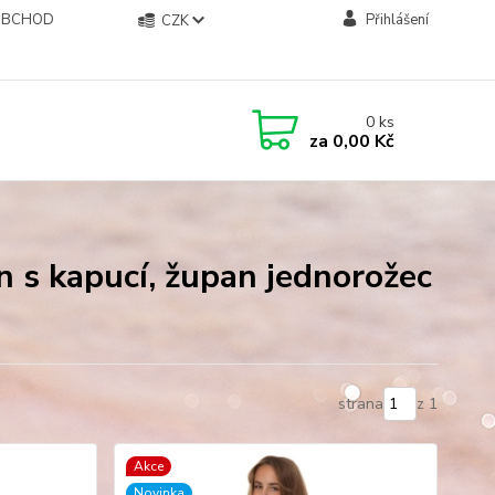
OBCHOD
Přihlášení
CZK
0
ks
za
0,00 Kč
an s kapucí, župan jednorožec
strana
z 1
Akce
Novinka