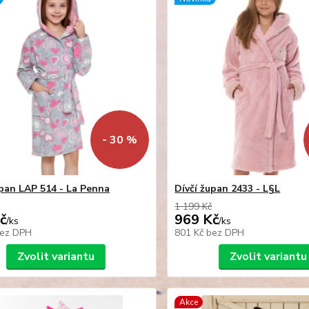
- 30 %
upan LAP 514 - La Penna
Dívčí župan 2433 - L§L
1 199 Kč
č
969 Kč
/
ks
/
ks
ez DPH
801 Kč
bez DPH
Zvolit variantu
Zvolit variantu
Akce