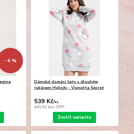
- 6 %
Regina
Dámské domácí šaty s dlouhým
rukávem Hvězdy - Vienetta Secret
539 Kč
/
ks
445 Kč
bez DPH
Zvolit variantu