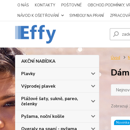
O NÁS
KONTAKTY
POŠTOVNÉ
OBCHOD.PODMÍNKY, VR
NÁVOD K OŠETŘOVÁNÍ
SYMBOLY NA PRANÍ
ZPRACOVÁ
Úvod
N
AKČNÍ NABÍDKA
Dáms
Plavky
Výprodej plavek
Nejnově
Plážové šaty, sukně, pareo,
čelenky
Zobrazuji 
Pyžama, noční košile
Novinka
Overaly na spaní - pyžama