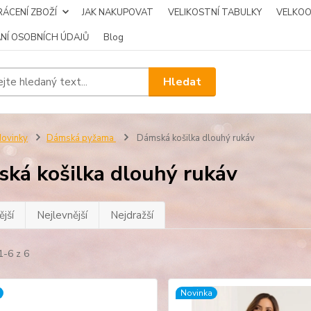
ÁCENÍ ZBOŽÍ
JAK NAKUPOVAT
VELIKOSTNÍ TABULKY
VELKO
NÍ OSOBNÍCH ÚDAJŮ
Blog
Hledat
ovinky
Dámská pyžama
Dámská košilka dlouhý rukáv
ká košilka dlouhý rukáv
jší
Nejlevnější
Nejdražší
1-6 z 6
Novinka