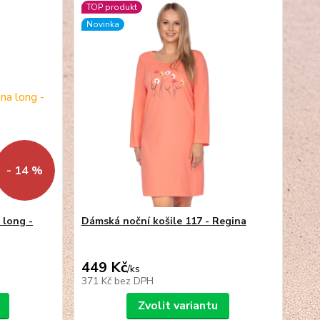
TOP produkt
Novinka
- 14 %
 long -
Dámská noční košile 117 - Regina
449 Kč
/
ks
371 Kč
bez DPH
Zvolit variantu