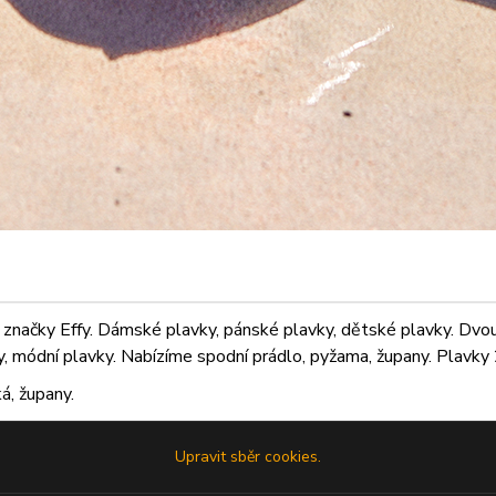
značky Effy. Dámské plavky, pánské plavky, dětské plavky. Dvoudí
ky, módní plavky. Nabízíme spodní prádlo, pyžama, župany. Plavky 2
á, župany.
Upravit sběr cookies.