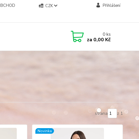
OBCHOD
Přihlášení
CZK
0
ks
za
0,00 Kč
strana
z 1
Novinka