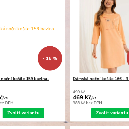
- 16 %
noční košile 159 bavlna-
Dámská noční košile 166 - 
499 Kč
č
469 Kč
/
ks
/
ks
ez DPH
388 Kč
bez DPH
Zvolit variantu
Zvolit variantu