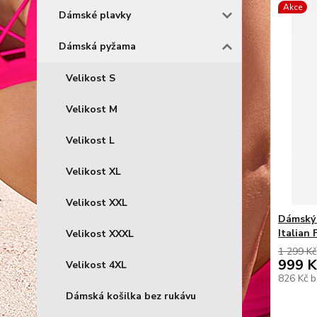
Akce
Dámské plavky
Dámská pyžama
Velikost S
Velikost M
Velikost L
Velikost XL
Velikost XXL
Dámský 
Italian 
Velikost XXXL
1 299 Kč
999 K
Velikost 4XL
826 Kč
b
Dámská košilka bez rukávu