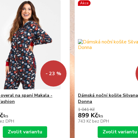
Akce
- 23 %
overal na spaní Makala -
Dámská noční košile Silvana
Fashion
Donna
1 041 Kč
č
899 Kč
/
ks
/
ks
ez DPH
743 Kč
bez DPH
Zvolit variantu
Zvolit variantu