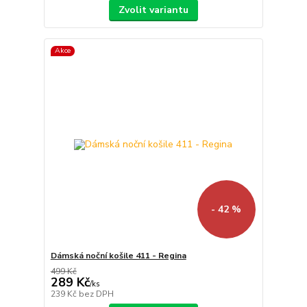
Zvolit variantu
Akce
- 42 %
Dámská noční košile 411 - Regina
499 Kč
289 Kč
/
ks
239 Kč
bez DPH