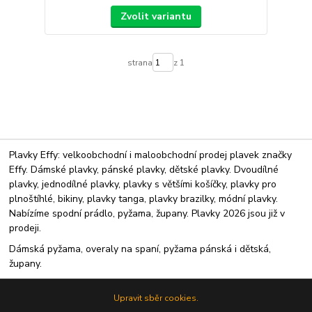
Zvolit variantu
strana
z 1
Plavky Effy: velkoobchodní i maloobchodní prodej plavek značky
Effy. Dámské plavky, pánské plavky, dětské plavky. Dvoudílné
plavky, jednodílné plavky, plavky s většími košíčky, plavky pro
plnoštíhlé, bikiny, plavky tanga, plavky brazilky, módní plavky.
Nabízíme spodní prádlo, pyžama, župany. Plavky 2026 jsou již v
prodeji.
Dámská pyžama, overaly na spaní, pyžama pánská i dětská,
župany.
Upravit sběr cookies.