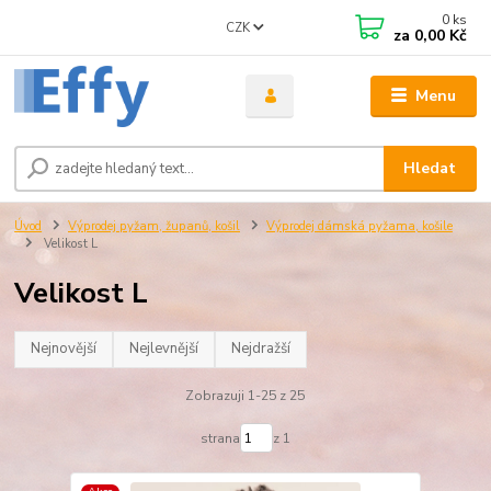
0
ks
CZK
za
0,00 Kč
Menu
Hledat
Úvod
Výprodej pyžam, županů, košil
Výprodej dámská pyžama, košile
Velikost L
Velikost L
Nejnovější
Nejlevnější
Nejdražší
Zobrazuji 1-25 z 25
strana
z 1