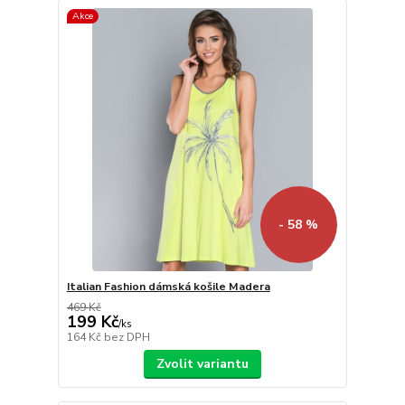
Akce
- 58 %
Italian Fashion dámská košile Madera
469 Kč
199 Kč
/
ks
164 Kč
bez DPH
Zvolit variantu