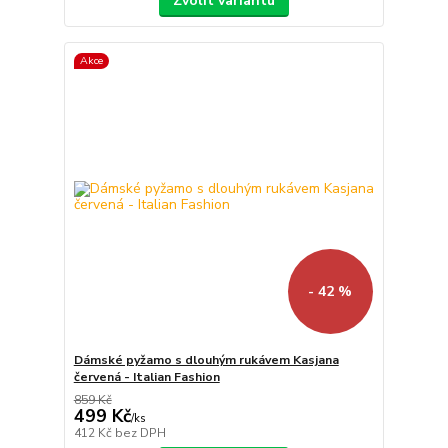
Zvolit variantu
Akce
- 42 %
Dámské pyžamo s dlouhým rukávem Kasjana
červená - Italian Fashion
859 Kč
499 Kč
/
ks
412 Kč
bez DPH