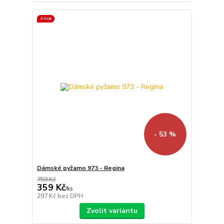
Akce
- 53 %
Dámské pyžamo 973 - Regina
759 Kč
359 Kč
/
ks
297 Kč
bez DPH
Zvolit variantu