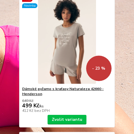
Novinka
- 23 %
Dámské pyžamo s kraťasy Naturaleza 42660 -
Henderson
649 Kč
499 Kč
/
ks
412 Kč
bez DPH
Zvolit variantu