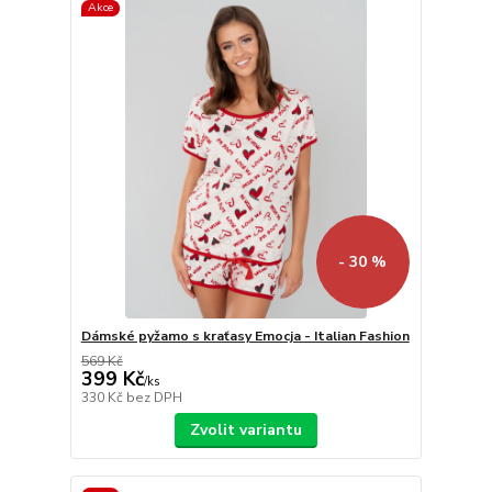
Akce
- 30 %
Dámské pyžamo s kraťasy Emocja - Italian Fashion
569 Kč
399 Kč
/
ks
330 Kč
bez DPH
Zvolit variantu