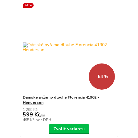
Akce
- 54 %
Dámské pyžamo dlouhé Florencia 41902 -
Henderson
1 299 Kč
599 Kč
/
ks
495 Kč
bez DPH
Zvolit variantu