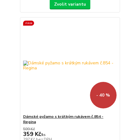
Zvolit variantu
Akce
- 40 %
Dámské pyžamo s krátkým rukávem č.854 -
Regina
599 Kč
359 Kč
/
ks
297 Kč
bez DPH