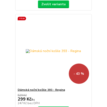
Zvolit variantu
Akce
- 43 %
Dámská noční košile 393 - Regina
529 Kč
299 Kč
/
ks
247 Kč
bez DPH