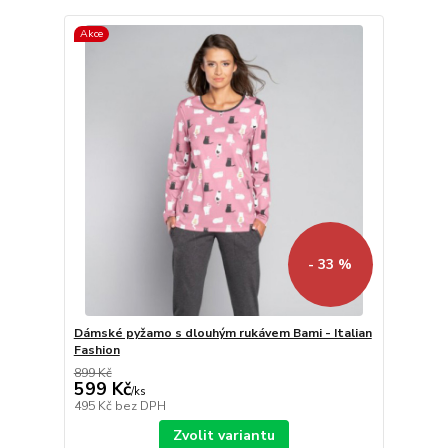
Akce
- 33 %
Dámské pyžamo s dlouhým rukávem Bami - Italian
Fashion
899 Kč
599 Kč
/
ks
495 Kč
bez DPH
Zvolit variantu