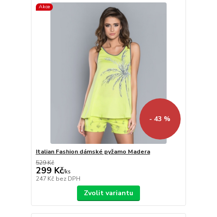
Akce
- 43 %
Italian Fashion dámské pyžamo Madera
529 Kč
299 Kč
/
ks
247 Kč
bez DPH
Zvolit variantu