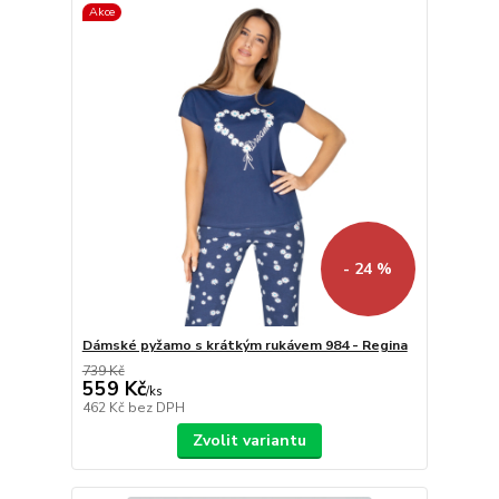
Akce
- 24 %
Dámské pyžamo s krátkým rukávem 984 - Regina
739 Kč
559 Kč
/
ks
462 Kč
bez DPH
Zvolit variantu