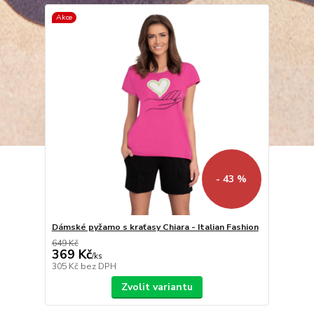
Akce
- 43 %
Dámské pyžamo s kraťasy Chiara - Italian Fashion
649 Kč
369 Kč
/
ks
305 Kč
bez DPH
Zvolit variantu