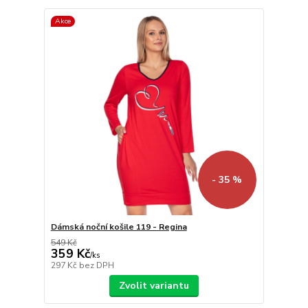
Akce
- 35 %
Dámská noční košile 119 - Regina
549 Kč
359 Kč
/
ks
297 Kč
bez DPH
Zvolit variantu