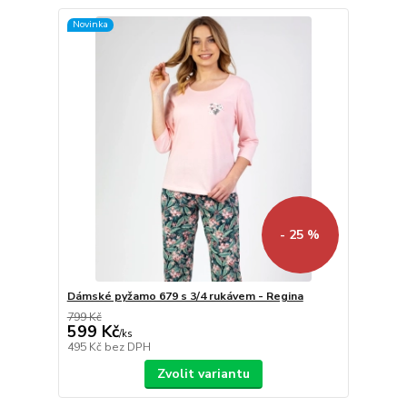
Novinka
- 25 %
Dámské pyžamo 679 s 3/4 rukávem - Regina
799 Kč
599 Kč
/
ks
495 Kč
bez DPH
Zvolit variantu