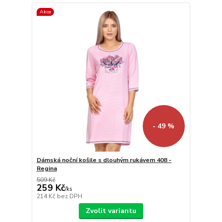
Akce
- 49 %
Dámská noční košile s dlouhým rukávem 408 -
Regina
509 Kč
259 Kč
/
ks
214 Kč
bez DPH
Zvolit variantu