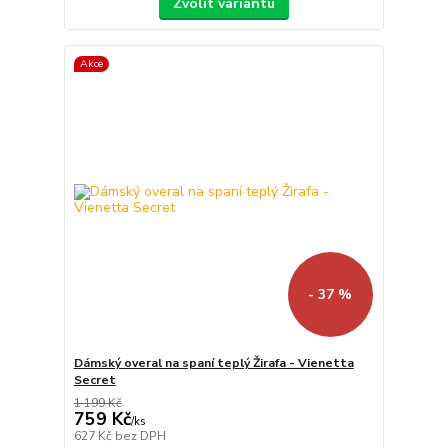
Zvolit variantu
Akce
- 37 %
Dámský overal na spaní teplý Žirafa - Vienetta
Secret
1 199 Kč
759 Kč
/
ks
627 Kč
bez DPH