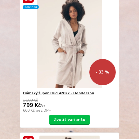
Akce
Novinka
- 33 %
Dámský župan Brid 42877 - Henderson
1 199 Kč
799 Kč
/
ks
660 Kč
bez DPH
Zvolit variantu
Akce