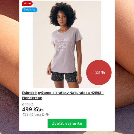
Akce
Novinka
- 23 %
Dámské pyžamo s kraťasy Naturaleza 42893 -
Henderson
649 Kč
499 Kč
/
ks
412 Kč
bez DPH
Zvolit variantu