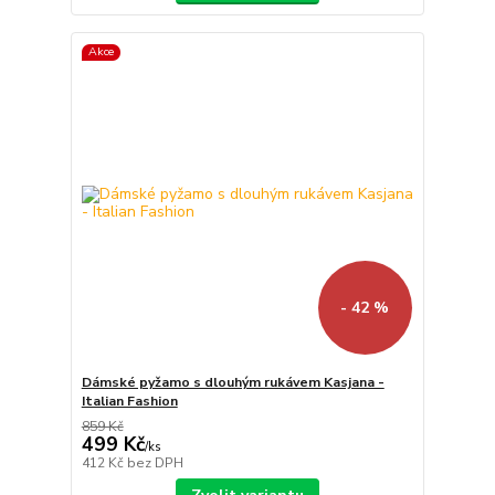
Akce
- 42 %
Dámské pyžamo s dlouhým rukávem Kasjana -
Italian Fashion
859 Kč
499 Kč
/
ks
412 Kč
bez DPH