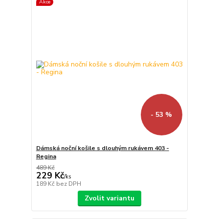
Akce
- 53 %
Dámská noční košile s dlouhým rukávem 403 -
Regina
489 Kč
229 Kč
/
ks
189 Kč
bez DPH
Zvolit variantu