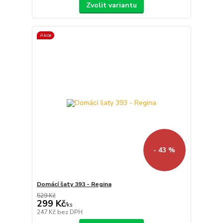
Zvolit variantu
Akce
- 43 %
Domácí šaty 393 - Regina
529 Kč
299 Kč
/
ks
247 Kč
bez DPH