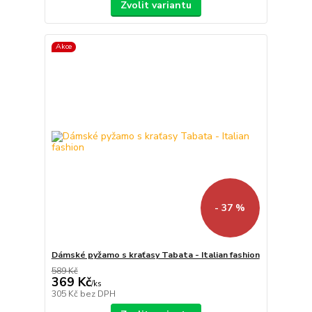
Zvolit variantu
Akce
- 37 %
Dámské pyžamo s kraťasy Tabata - Italian fashion
589 Kč
369 Kč
/
ks
305 Kč
bez DPH