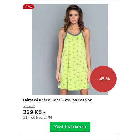
Akce
- 45 %
Dámská košile Capri - Italian Fashion
469 Kč
259 Kč
/
ks
214 Kč
bez DPH
Zvolit variantu