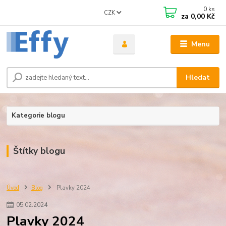
0
ks
CZK
za
0,00 Kč
Menu
Hledat
Kategorie blogu
Štítky blogu
Úvod
Blog
Plavky 2024
05
.
02
.
2024
Plavky 2024