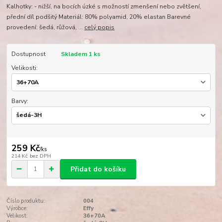
Kalhotky: - nižší, na bocích úzké s možností zmenšení nebo zvětšení,
přední díl podšitý Materiál: 80% polyamid, 20% elastan Barevné
provedení: šedá, růžová, ...
celý popis
Dostupnost
Skladem 1 ks
Velikosti:
Barvy:
259 Kč
/
ks
214 Kč
bez DPH
Přidat do košíku
Číslo produktu:
004
Výrobce:
Effy
Velikost:
36+70A