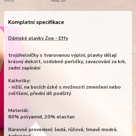
Barva:
šedá-3H
Kompletní specifikace
Dámské plavky Zoe - Effy
trojúhelníčky s tvarovanou výplní, plavky dělají
krásný dekolt, ozdobné perličky, zavazování za krk,
zadní zapínání
Kalhotky:
- nižší, na bocích úzké s možností zmenšení nebo
zvětšení, přední díl podšitý
Materiál:
80% polyamid, 20% elastan
Barevné provedení: šedá, růžová, tmavě modrá,