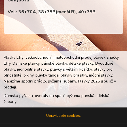
tyrkysová
Vel.: 36+70A, 38+75B(menší B), 40+75B
Plavky Effy: velkoobchodní i maloobchodní prodej plavek značky
Effy. Dámské plavky, pánské plavky, dětské plavky. Dvoudílné
plavky, jednodílné plavky, plavky s většími košíčky, plavky pro
plnoštíhlé, bikiny, plavky tanga, plavky brazilky, módní plavky.
Nabízíme spodní prádlo, pyžama, župany. Plavky 2026 jsou již v
prodeji.
Dámská pyžama, overaly na spaní, pyžama pánská i dětská,
župany.
Upravit sběr cookies.