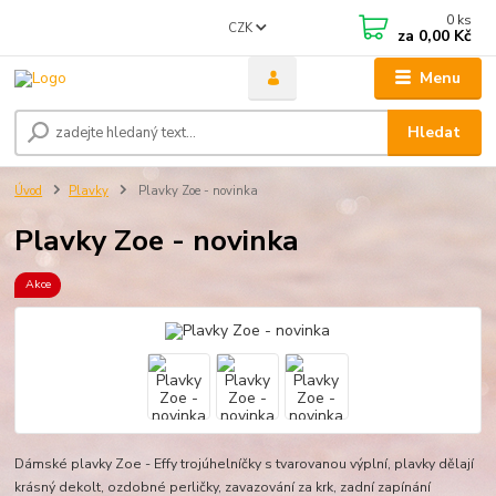
0
ks
CZK
za
0,00 Kč
Menu
Hledat
Úvod
Plavky
Plavky Zoe - novinka
Plavky Zoe - novinka
Akce
Dámské plavky Zoe - Effy trojúhelníčky s tvarovanou výplní, plavky dělají
krásný dekolt, ozdobné perličky, zavazování za krk, zadní zapínání