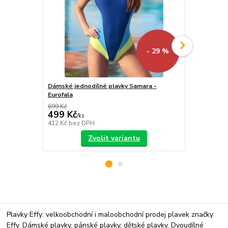
- 29 %
Dámské jednodílné plavky Samara -
Plavky Vera 
Eurofala
699 Kč
659 Kč
499 Kč
399 Kč
/
ks
/
ks
412 Kč
bez DPH
330 Kč
bez 
Zvolit variantu
Plavky Effy: velkoobchodní i maloobchodní prodej plavek značky
Effy. Dámské plavky, pánské plavky, dětské plavky. Dvoudílné