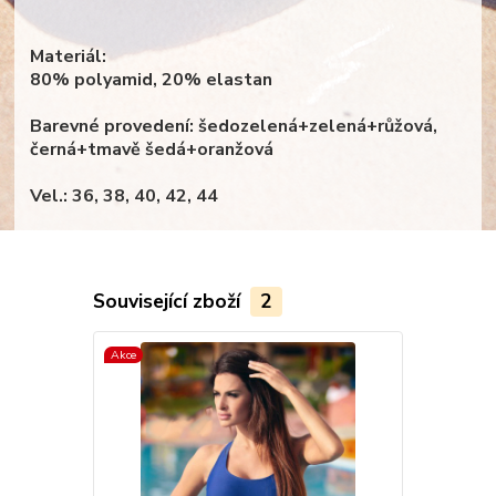
Materiál:
80% polyamid, 20% elastan
Barevné provedení: šedozelená+zelená+růžová,
černá+tmavě šedá+oranžová
Vel.: 36, 38, 40, 42, 44
Související zboží
2
Akce
Akce