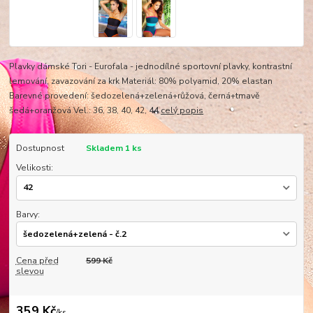
Plavky dámské Tori - Eurofala - jednodílné sportovní plavky, kontrastní
lemování, zavazování za krk Materiál: 80% polyamid, 20% elastan
Barevné provedení: šedozelená+zelená+růžová, černá+tmavě
šedá+oranžová Vel.: 36, 38, 40, 42, 44
celý popis
Dostupnost
Skladem 1 ks
Velikosti:
Barvy:
Cena před
599 Kč
slevou
359 Kč
/
ks