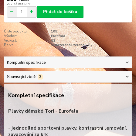
297 Kč
bez DPH
Přidat do košíku
Číslo produktu:
108
Výrobce:
Eurofala
Velikost:
42
Barva:
šedozelená+zelená - č.2
Kompletní specifikace
Související zboží
2
Kompletní specifikace
Plavky dámské Tori - Eurofala
- jednodílné sportovní plavky, kontrastní lemování,
zavazování za krk