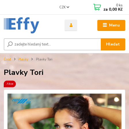
0
ks
CZK
za
0,00 Kč
Menu
Hledat
Úvod
Plavky
Plavky Tori
Plavky Tori
Akce