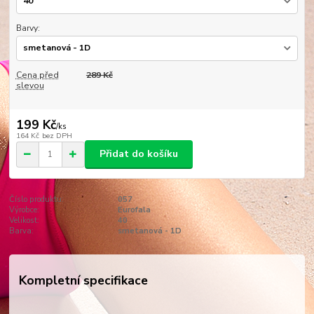
Barvy:
Cena před
289 Kč
slevou
199 Kč
/
ks
164 Kč
bez DPH
Přidat do košíku
Číslo produktu:
057
Výrobce:
Eurofala
Velikost:
40
Barva:
smetanová - 1D
Kompletní specifikace