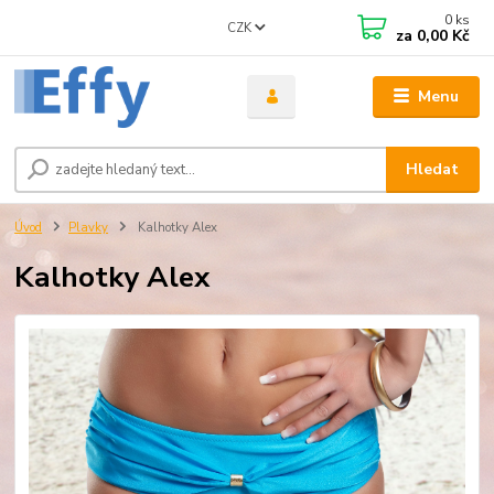
0
ks
CZK
za
0,00 Kč
Menu
Hledat
Úvod
Plavky
Kalhotky Alex
Kalhotky Alex