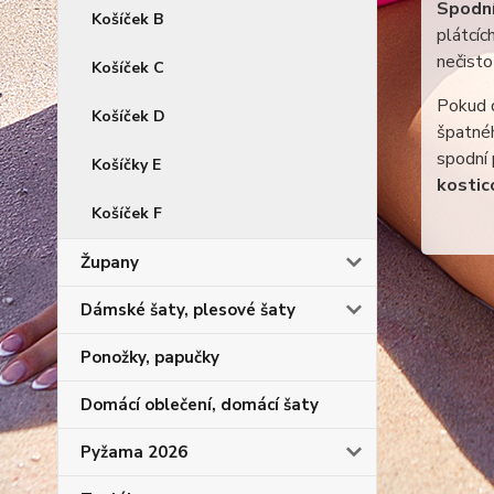
Spodní
Košíček B
plátcíc
nečisto
Košíček C
Pokud d
Košíček D
špatnéh
spodní
Košíčky E
kostic
Košíček F
Župany
Dámské šaty, plesové šaty
Ponožky, papučky
Domácí oblečení, domácí šaty
Pyžama 2026