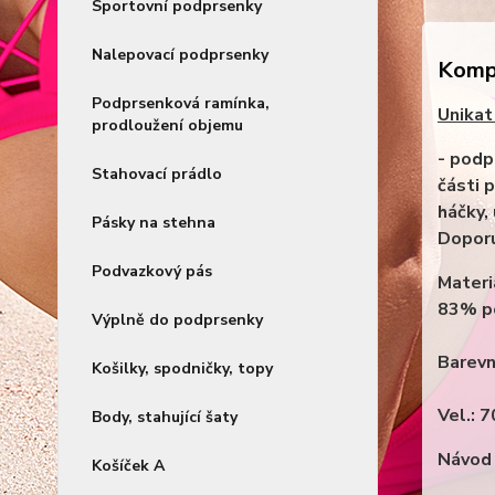
Sportovní podprsenky
Nalepovací podprsenky
Kompl
Podprsenková ramínka,
Unikat
prodloužení objemu
- podpr
Stahovací prádlo
části 
háčky,
Pásky na stehna
Doporu
Podvazkový pás
Materi
83% po
Výplně do podprsenky
Barevn
Košilky, spodničky, topy
Vel.: 
Body, stahující šaty
Návod 
Košíček A