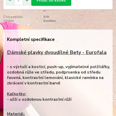
Přidat do košíku
Číslo produktu:
079
Výrobce:
Eurofala
Kompletní specifikace
Dámské plavky dvoudílné Bety - Eurofala
- s výztuží a kosticí, push-up, vyjímatelné polštářky,
ozdobná růže ve středu, podprsenka od středu
řasená, kontrastní lemování, klasické ramínka na
zkrácení v kontrastní barvě
Kalhotky:
- užší s ozdobnou kontrastní růží
Materiál: