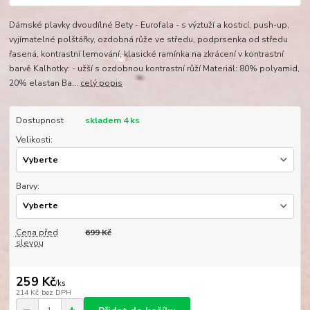
Dámské plavky dvoudílné Bety - Eurofala - s výztuží a kosticí, push-up,
vyjímatelné polštářky, ozdobná růže ve středu, podprsenka od středu
řasená, kontrastní lemování, klasické ramínka na zkrácení v kontrastní
barvě Kalhotky: - užší s ozdobnou kontrastní růží Materiál: 80% polyamid,
20% elastan Ba...
celý popis
Dostupnost
skladem 4 ks
Velikosti:
Barvy:
Cena před
699 Kč
slevou
259 Kč
/
ks
214 Kč
bez DPH