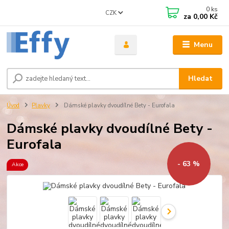
0
ks
CZK
za
0,00 Kč
Menu
Hledat
Úvod
Plavky
Dámské plavky dvoudílné Bety - Eurofala
Dámské plavky dvoudílné Bety -
Eurofala
- 63 %
Akce