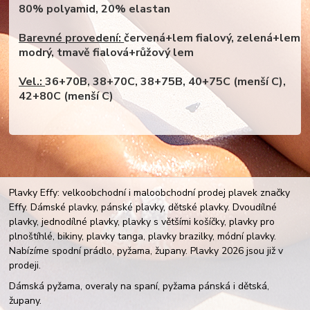
80% polyamid, 20% elastan
Barevné provedení:
červená+lem fialový, zelená+lem
modrý, tmavě fialová+růžový lem
Vel.:
36+70B, 38+70C, 38+75B, 40+75C (menší C),
42+80C (menší C)
Plavky Effy: velkoobchodní i maloobchodní prodej plavek značky
Effy. Dámské plavky, pánské plavky, dětské plavky. Dvoudílné
plavky, jednodílné plavky, plavky s většími košíčky, plavky pro
plnoštíhlé, bikiny, plavky tanga, plavky brazilky, módní plavky.
Nabízíme spodní prádlo, pyžama, župany. Plavky 2026 jsou již v
prodeji.
Dámská pyžama, overaly na spaní, pyžama pánská i dětská,
župany.