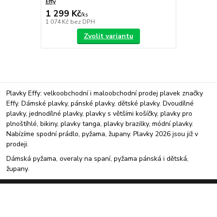
Effy
1 299 Kč
/
ks
1 074 Kč
bez DPH
Zvolit variantu
Plavky Effy: velkoobchodní i maloobchodní prodej plavek značky
Effy. Dámské plavky, pánské plavky, dětské plavky. Dvoudílné
plavky, jednodílné plavky, plavky s většími košíčky, plavky pro
plnoštíhlé, bikiny, plavky tanga, plavky brazilky, módní plavky.
Nabízíme spodní prádlo, pyžama, župany. Plavky 2026 jsou již v
prodeji.
Dámská pyžama, overaly na spaní, pyžama pánská i dětská,
župany.
Upravit sběr cookies.