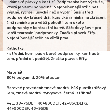
- dámské plavky s kosticí. Podprsenka bez výztuže,
která je velmi pohodlná. Nejoblíbenejší střih bez
výplně, rychleji usychá než s výplní. Širší střed
podprsenky krásně drží, klasická ramínka na zkrácení,
širší ramínka pro větší pohodlí, lem okolo
podprsenky v kontrastní barvě. Středový šev - pro
lepší tvarování podprsenky. Značka plavek Effy.
Nejoblíbenější střih na větší prsa.
Kalhotky:
- střední, horní pás v barvě podprsenky, kontrastní
lem, přední díl podšitý. Značka plavek Effy.
Materiál:
80% polyamid, 20% elastan
Barevné provedení: tmavě modrá+bílý puntík+růžový
lem, tmavě modrá+tyrkysová, černá+stříbrná
Vel.: 38+75DEF, 4
0+80CDEF, 42+85CDEFG,
44+90CDEF, 46+95DE