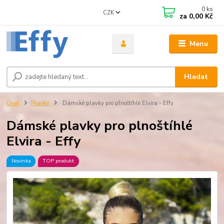
0
ks
CZK
za
0,00 Kč
Menu
Hledat
Úvod
Plavky
Dámské plavky pro plnoštíhlé Elvira - Effy
Dámské plavky pro plnoštíhlé
Elvira - Effy
Novinka
TOP produkt