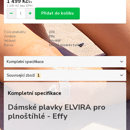
1 499 Kč
/
ks
1 239 Kč
bez DPH
Přidat do košíku
Číslo produktu:
230
Výrobce:
Effy
Velikost:
44+90F
Barva:
tmavě modrá+tyrkys
Kompletní specifikace
Související zboží
1
Kompletní specifikace
Dámské plavky ELVIRA pro
plnoštíhlé - Effy