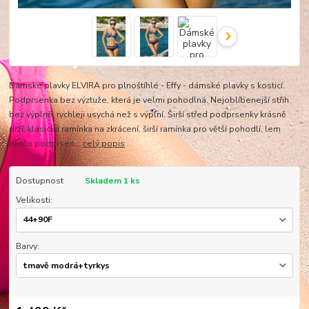
Dámské plavky ELVIRA pro plnoštíhlé - Effy - dámské plavky s kosticí.
Podprsenka bez výztuže, která je velmi pohodlná. Nejoblíbenejší střih
bez výplně, rychleji usychá než s výplní. Širší střed podprsenky krásně
drží, klasická ramínka na zkrácení, širší ramínka pro větší pohodlí, lem
okolo podprsen...
celý popis
Dostupnost
Skladem 1 ks
Velikosti:
Barvy: