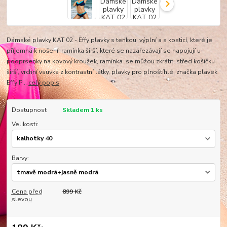
Dámské plavky KAT 02 - Effy plavky s tenkou výplní a s kosticí, které je
příjemná k nošení, ramínka širší, které se nazařezávají se napojují u
podprsenky na kovový kroužek, ramínka se můžou zkrátit, střed košíčku
širší, vrchní vsuvka z kontrastní látky, plavky pro plnoštíhlé, značka plavek
Effy P...
celý popis
Dostupnost
Skladem 1 ks
Velikosti:
Barvy:
Cena před
899 Kč
slevou