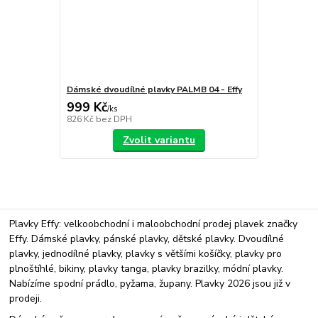
Dámské dvoudílné plavky PALMB 04 - Effy
999 Kč
/
ks
826 Kč
bez DPH
Zvolit variantu
Plavky Effy: velkoobchodní i maloobchodní prodej plavek značky
Effy. Dámské plavky, pánské plavky, dětské plavky. Dvoudílné
plavky, jednodílné plavky, plavky s většími košíčky, plavky pro
plnoštíhlé, bikiny, plavky tanga, plavky brazilky, módní plavky.
Nabízíme spodní prádlo, pyžama, župany. Plavky 2026 jsou již v
prodeji.