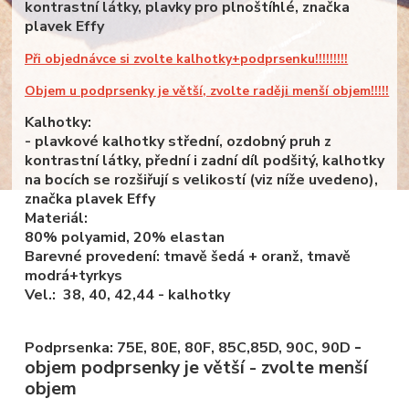
kontrastní látky, plavky pro plnoštíhlé, značka
plavek Effy
Při objednávce si zvolte kalhotky+podprsenku!!!!!!!!!
Objem u podprsenky je větší, zvolte raději menší objem!!!!!
Kalhotky:
- plavkové kalhotky střední, ozdobný pruh z
kontrastní látky, přední i zadní díl podšitý, kalhotky
na bocích se rozšiřují s velikostí (viz níže uvedeno),
značka plavek Effy
Materiál:
80% polyamid, 20% elastan
Barevné provedení: tmavě šedá + oranž, tmavě
modrá+tyrkys
Vel.: 38, 40, 42,44 - kalhotky
-
Podprsenka: 75E, 80E, 80F, 85C,85D, 90C, 90D
objem podprsenky je větší - zvolte menší
objem