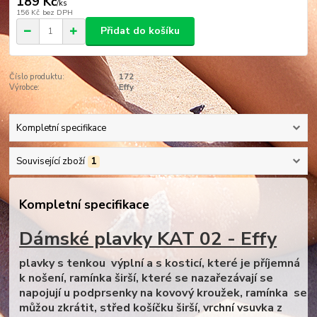
189 Kč
/
ks
156 Kč
bez DPH
Přidat do košíku
Číslo produktu:
172
Výrobce:
Effy
Kompletní specifikace
Související zboží
1
Kompletní specifikace
Dámské plavky KAT 02 - Effy
plavky s tenkou výplní a s kosticí, které je příjemná
k nošení, ramínka širší, které se nazařezávají se
napojují u podprsenky na kovový kroužek, ramínka se
můžou zkrátit, střed košíčku širší, vrchní vsuvka z